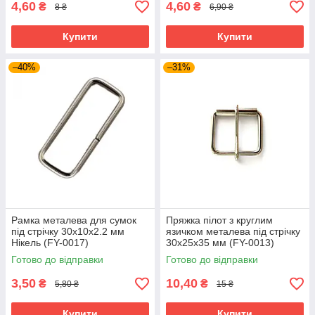
4,60
4,60
₴
₴
8 ₴
6,90 ₴
Купити
Купити
–40%
–31%
Рамка металева для сумок
Пряжка пілот з круглим
під стрічку 30х10х2.2 мм
язичком металева під стрічку
Нікель (FY-0017)
30x25x35 мм (FY-0013)
Нікель
Готово до відправки
Готово до відправки
3,50
10,40
₴
₴
5,80 ₴
15 ₴
Купити
Купити