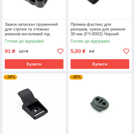
Замок-затискач пружинний
Пряжка-фастекс для
для стрічок та стяжних
рюкзаків, сумок для ременя
ременів металевий під
30 мм (FY-0002) Чорний
стропу 38мм чорний (SP07-4)
Готово до відправки
Готово до відправки
Чорний
91
5,80
₴
₴
127 ₴
8 ₴
Купити
Купити
–34%
–40%