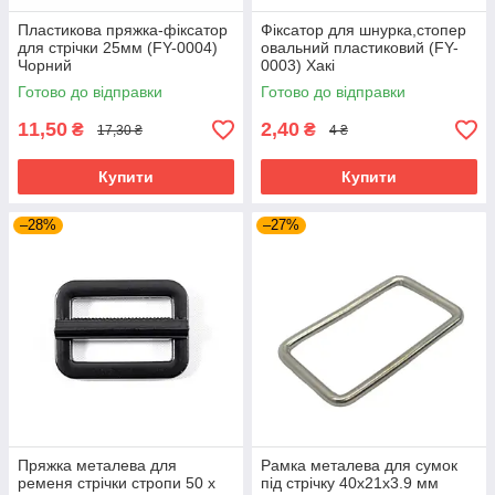
Пластикова пряжка-фіксатор
Фіксатор для шнурка,стопер
для стрічки 25мм (FY-0004)
овальний пластиковий (FY-
Чорний
0003) Хакі
Готово до відправки
Готово до відправки
11,50
2,40
₴
₴
17,30 ₴
4 ₴
Купити
Купити
–28%
–27%
Пряжка металева для
Рамка металева для сумок
ременя стрічки стропи 50 х
під стрічку 40х21х3.9 мм