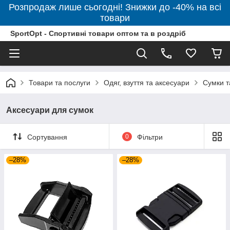
Розпродаж лише сьогодні! Знижки до -40% на всі
товари
SportOpt - Спортивні товари оптом та в роздріб
Товари та послуги
Одяг, взуття та аксесуари
Сумки т
Аксесуари для сумок
Сортування
0
Фільтри
–28%
–28%