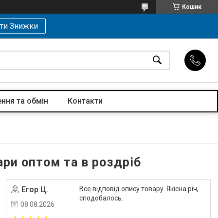
Кошик
ти Знижки
ння та обмін
Контакти
ри оптом та в роздріб
Егор Ц.
Все відповід опису товару. Якісна річ,
Угода на маркетплейсі Prom.ua
сподобалось.
08.08.2026