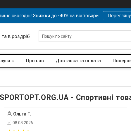
ише сьогодні! Знижки до -40% на всі товари
Перегляну
 та в роздріб
слуги
Про нас
Доставка та оплата
Поверне
 SPORTOPT.ORG.UA - Спортивні това
Ольга Г.
Угода на маркетплейсі Prom.ua
08.08.2026