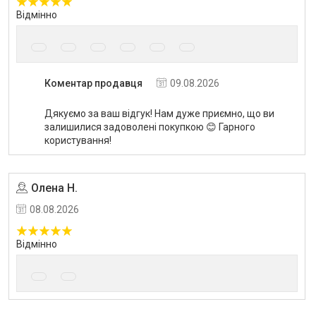
Відмінно
Коментар продавця
09.08.2026
Дякуємо за ваш відгук! Нам дуже приємно, що ви
залишилися задоволені покупкою 😊 Гарного
користування!
Олена Н.
Угода на маркетплейсі Prom.ua
08.08.2026
Відмінно