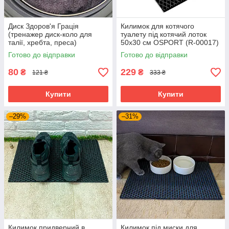
Диск Здоров'я Грація
Килимок для котячого
(тренажер диск-коло для
туалету під котячий лоток
талії, хребта, преса)
50х30 см OSPORT (R-00017)
металевий OSPORT (FI-
Чорний
Готово до відправки
Готово до відправки
0107) Чорно-білий
80
229
₴
₴
121 ₴
333 ₴
Купити
Купити
–29%
–31%
Килимок придверний в
Килимок під миски для