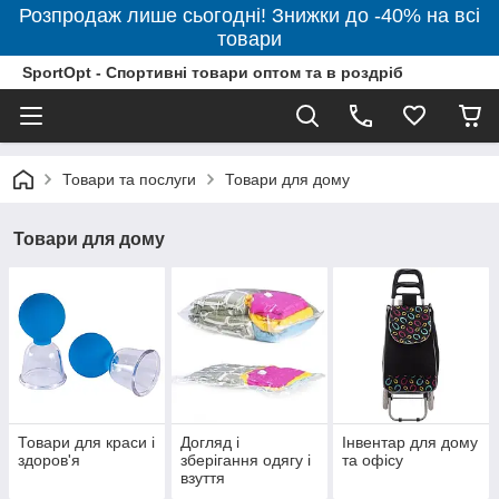
Розпродаж лише сьогодні! Знижки до -40% на всі
товари
SportOpt - Спортивні товари оптом та в роздріб
Товари та послуги
Товари для дому
Товари для дому
Товари для краси і
Догляд і
Інвентар для дому
здоров'я
зберігання одягу і
та офісу
взуття