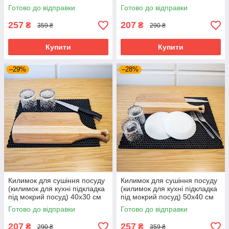
брудозахисний OSPORT
грязезахисний OSPORT
Готово до відправки
Готово до відправки
50x40 см (R-00050) Чорний
40x30 см (R-00051) Чорний
257
207
₴
₴
359 ₴
290 ₴
Купити
Купити
–29%
–28%
Килимок для сушіння посуду
Килимок для сушіння посуду
(килимок для кухні підкладка
(килимок для кухні підкладка
під мокрий посуд) 40х30 см
під мокрий посуд) 50х40 см
OSPORT (R-00052) Чорний
OSPORT (R-00053) Чорний
Готово до відправки
Готово до відправки
207
257
₴
₴
290 ₴
359 ₴