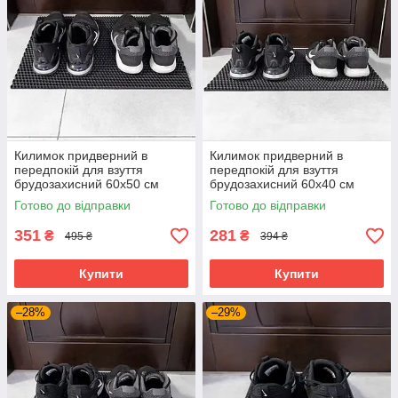
Килимок придверний в
Килимок придверний в
передпокій для взуття
передпокій для взуття
брудозахисний 60х50 см
брудозахисний 60х40 см
OSPORT EVA (R-00042)
OSPORT EVA (R-00043)
Готово до відправки
Готово до відправки
Чорний
Чорний
351
281
₴
₴
495 ₴
394 ₴
Купити
Купити
–28%
–29%