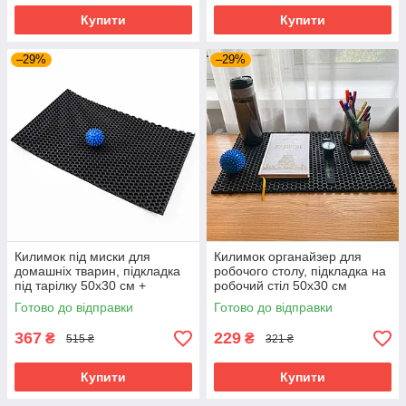
Купити
Купити
–29%
–29%
Килимок під миски для
Килимок органайзер для
домашніх тварин, підкладка
робочого столу, підкладка на
під тарілку 50х30 см +
робочий стіл 50х30 см
іграшка-м'яч OSPORT Set 51
OSPORT (R-00026) Чорний
Готово до відправки
Готово до відправки
(n-0081) Чорно-синій
367
229
₴
₴
515 ₴
321 ₴
Купити
Купити