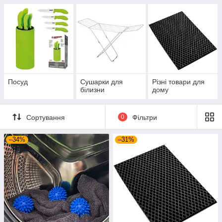
Посуд
Сушарки для
Різні товари для
білизни
дому
Сортування
0
Фільтри
–34%
–31%