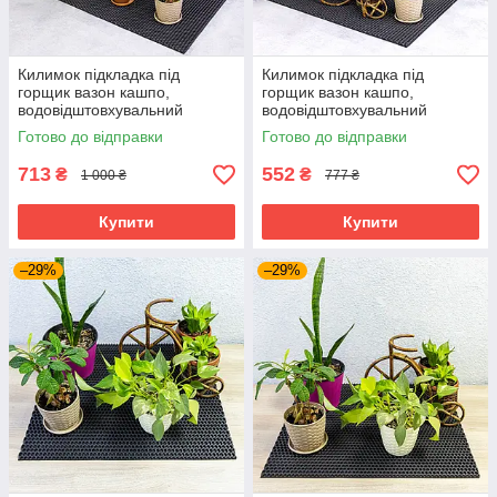
Килимок підкладка під
Килимок підкладка під
горщик вазон кашпо,
горщик вазон кашпо,
водовідштовхувальний
водовідштовхувальний
грязезахисний OSPORT
грязезахисний OSPORT
Готово до відправки
Готово до відправки
100х60 см (R-00046) Чорний
80х60 см (R-00047) Чорний
713
552
₴
₴
1 000 ₴
777 ₴
Купити
Купити
–29%
–29%