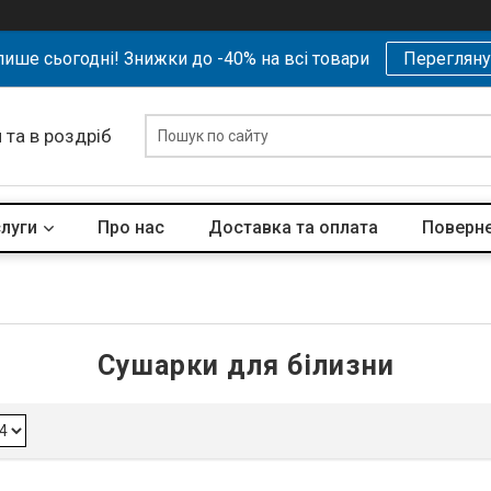
ише сьогодні! Знижки до -40% на всі товари
Перегляну
 та в роздріб
слуги
Про нас
Доставка та оплата
Поверне
Сушарки для білизни