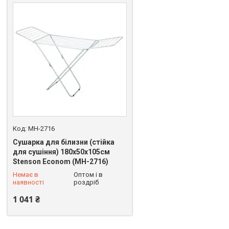
MH-2716
Сушарка для білизни (стійка
для сушіння) 180х50х105см
Stenson Econom (MH-2716)
+380 (93) 625-49-82
Немає в
Оптом і в
наявності
роздріб
1 041 ₴