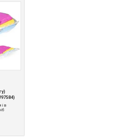
гу)
W97584)
 і в
іб