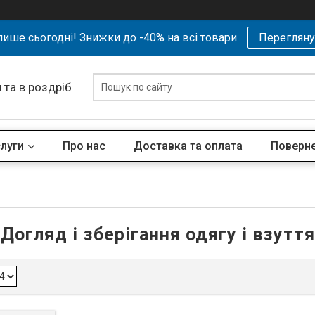
ише сьогодні! Знижки до -40% на всі товари
Перегляну
 та в роздріб
слуги
Про нас
Доставка та оплата
Поверне
Догляд і зберігання одягу і взуття