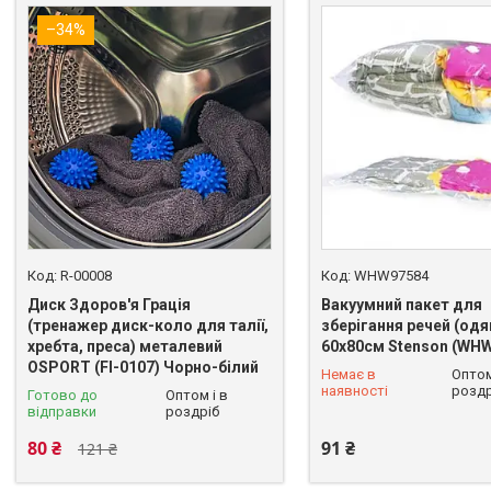
–34%
R-00008
WHW97584
Диск Здоров'я Грація
Вакуумний пакет для
(тренажер диск-коло для талії,
зберігання речей (одя
хребта, преса) металевий
60х80см Stenson (WH
OSPORT (FI-0107) Чорно-білий
Немає в
Оптом
+380 (93) 625-49-82
наявності
роздр
Готово до
Оптом і в
відправки
роздріб
80 ₴
91 ₴
121 ₴