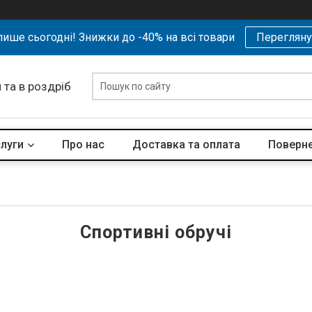
ише сьогодні! Знижки до -40% на всі товари
Перегляну
 та в роздріб
слуги
Про нас
Доставка та оплата
Поверне
Спортивні обручі