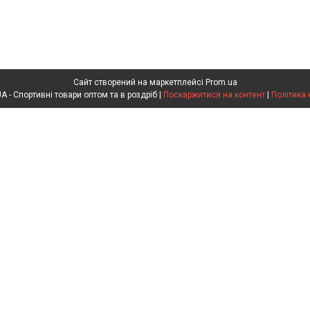
Сайт створений на маркетплейсі
Prom.ua
SPORTOPT.ORG.UA - Спортивні товари оптом та в роздріб |
Поскаржитися на контент
|
Політика 