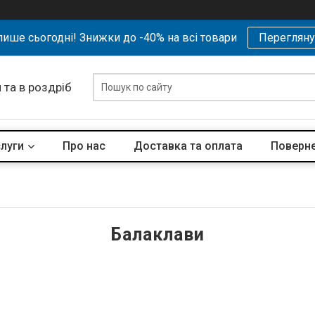
ише сьогодні! Знижки до -40% на всі товари
Перегляну
 та в роздріб
слуги
Про нас
Доставка та оплата
Поверне
Балаклави