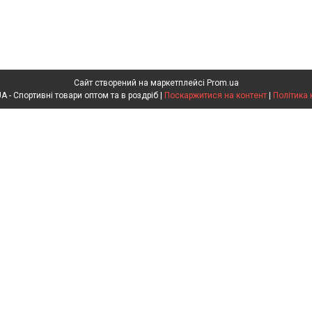
Сайт створений на маркетплейсі
Prom.ua
SPORTOPT.ORG.UA - Спортивні товари оптом та в роздріб |
Поскаржитися на контент
|
Політика 