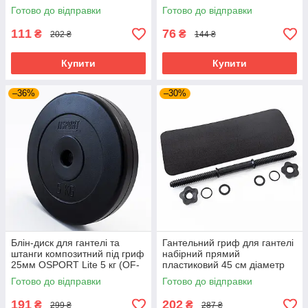
(OF-0141)
(OF-0140)
Готово до відправки
Готово до відправки
111
76
₴
₴
202 ₴
144 ₴
Купити
Купити
–36%
–30%
Блін-диск для гантелі та
Гантельний гриф для гантелі
штанги композитний під гриф
набірний прямий
25мм OSPORT Lite 5 кг (OF-
пластиковий 45 см діаметр
0142)
25 мм OSPORT (OF-0189)
Готово до відправки
Готово до відправки
191
202
₴
₴
299 ₴
287 ₴