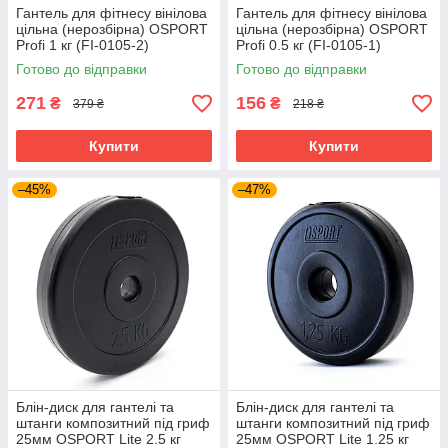
Гантель для фітнесу вінілова
Гантель для фітнесу вінілова
цільна (нерозбірна) OSPORT
цільна (нерозбірна) OSPORT
Profi 1 кг (FI-0105-2)
Profi 0.5 кг (FI-0105-1)
Фіолетовий
Фіолетовий
Готово до відправки
Готово до відправки
271
156
₴
₴
379 ₴
218 ₴
Купити
Купити
–45%
–47%
Блін-диск для гантелі та
Блін-диск для гантелі та
штанги композитний під гриф
штанги композитний під гриф
25мм OSPORT Lite 2.5 кг
25мм OSPORT Lite 1.25 кг