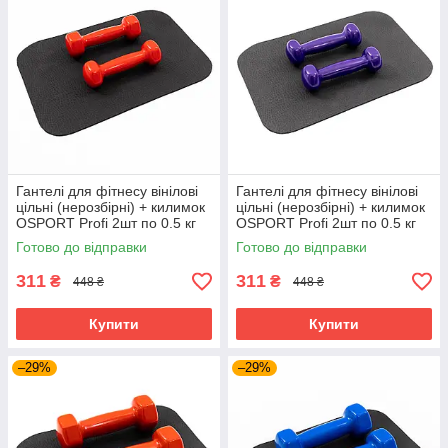
Гантелі для фітнесу вінілові
Гантелі для фітнесу вінілові
цільні (нерозбірні) + килимок
цільні (нерозбірні) + килимок
OSPORT Profi 2шт по 0.5 кг
OSPORT Profi 2шт по 0.5 кг
(OF-0200) Червоний
(OF-0200) Фіолетовий
Готово до відправки
Готово до відправки
311
311
₴
₴
448 ₴
448 ₴
Купити
Купити
–29%
–29%