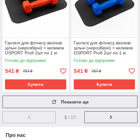
Гантелі для фітнесу вінілові
Гантелі для фітнесу вінілові
цільні (нерозбірні) + килимок
цільні (нерозбірні) + килимок
OSPORT Profi 2шт по 1 кг
OSPORT Profi 2шт по 1 кг
(OF-0201) Червоний
(OF-0201) Синій
Готово до відправки
Готово до відправки
541
541
₴
₴
757 ₴
757 ₴
Купити
Купити
Показати ще
1
/ 13
Про нас