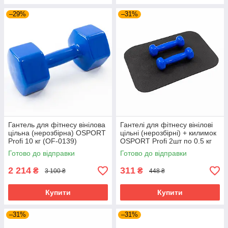
–29%
–31%
Гантель для фітнесу вінілова
Гантелі для фітнесу вінілові
цільна (нерозбірна) OSPORT
цільні (нерозбірні) + килимок
Profi 10 кг (OF-0139)
OSPORT Profi 2шт по 0.5 кг
(OF-0200) Синій
Готово до відправки
Готово до відправки
2 214
311
₴
₴
3 100 ₴
448 ₴
Купити
Купити
–31%
–31%