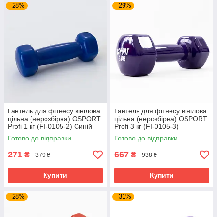
–28%
–29%
Гантель для фітнесу вінілова
Гантель для фітнесу вінілова
цільна (нерозбірна) OSPORT
цільна (нерозбірна) OSPORT
Profi 1 кг (FI-0105-2) Синій
Profi 3 кг (FI-0105-3)
Фіолетовий
Готово до відправки
Готово до відправки
271
667
₴
₴
379 ₴
938 ₴
Купити
Купити
–28%
–31%