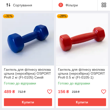
Сортування
0
Фільтри
–31%
–28%
Гантель для фітнесу вінілова
Гантель для фітнесу вінілова
цільна (нерозбірна) OSPORT
цільна (нерозбірна) OSPORT
Profi 2 кг (FI-0105) Синій
Profi 0.5 кг (FI-0105-1)
Червоний
Готово до відправки
Готово до відправки
489
156
₴
₴
712 ₴
218 ₴
Купити
Купити