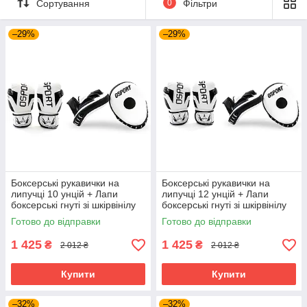
Сортування
0
Фільтри
–29%
–29%
Боксерські рукавички на
Боксерські рукавички на
липучці 10 унцій + Лапи
липучці 12 унцій + Лапи
боксерські гнуті зі шкірвінілу
боксерські гнуті зі шкірвінілу
OSPORT Set 102 (n-0132)
OSPORT Set 102 (n-0132)
Готово до відправки
Готово до відправки
Чорно-білий
Чорно-білий
1 425
1 425
₴
₴
2 012 ₴
2 012 ₴
Купити
Купити
–32%
–32%