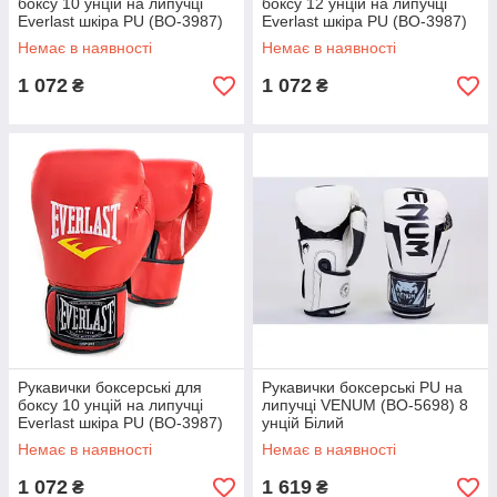
боксу 10 унцій на липучці
боксу 12 унцій на липучці
Everlast шкіра PU (BO-3987)
Everlast шкіра PU (BO-3987)
Чорний
Червоний
Немає в наявності
Немає в наявності
1 072
1 072
₴
₴
Рукавички боксерські для
Рукавички боксерські PU на
боксу 10 унцій на липучці
липучці VENUM (BO-5698) 8
Everlast шкіра PU (BO-3987)
унцій Білий
Червоний
Немає в наявності
Немає в наявності
1 072
1 619
₴
₴