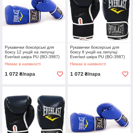
Рукавички боксерські для
Рукавички боксерські для
боксу 12 унцій на липучці
боксу 8 унцій на липучці
Everlast шкіра PU (BO-3987)
Everlast шкіра PU (BO-3987)
Синій
Чорний
Немає в наявності
Немає в наявності
1 072
1 072
₴/пара
₴/пара