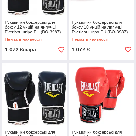
Рукавички боксерські для
Рукавички боксерські для
боксу 12 унцій на липучці
боксу 10 унцій на липучці
Everlast шкіра PU (BO-3987)
Everlast шкіра PU (BO-3987)
Чорний
Синій
Немає в наявності
Немає в наявності
1 072
1 072
₴/пара
₴
Рукавички боксерські для
Рукавички боксерські для