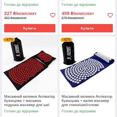
тіла) OSPORT Lite Mini (apl-
голови/тіла OSPORT (n-0002)
Готово до відправки
Готово до відправки
032) Синій
Синьо-білий
227
459
₴/комплект
₴/комплект
362 ₴/комплект
678 ₴/комплект
Купити
Купити
–47%
–42%
Масажний килимок Аплікатор
Масажний килимок Аплікатор
Кузнєцова + масажна
Кузнєцова + валик масажер
подушка масажер для шиї
для спини/шиї/голови
OSPORT Lotus Mat Eco (apl-
OSPORT Lotus Mat Eco (apl-
Готово до відправки
Готово до відправки
020) Чорно-червоний
021) Синьо-білий