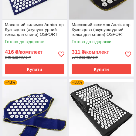
Масажний килимок Аплікатор
Масажний килимок Аплікатор
Кузнєцова (акупунктурний
Кузнєцова (акупунктурний
голка для спини) OSPORT
голка для спини) OSPORT
(apl-033) Синьо-білий
Lite 50 (apl-004) Чорно-білий
Готово до відправки
Готово до відправки
416
311
₴/комплект
₴/комплект
649 ₴/комплект
574 ₴/комплект
Купити
Купити
–43%
–38%