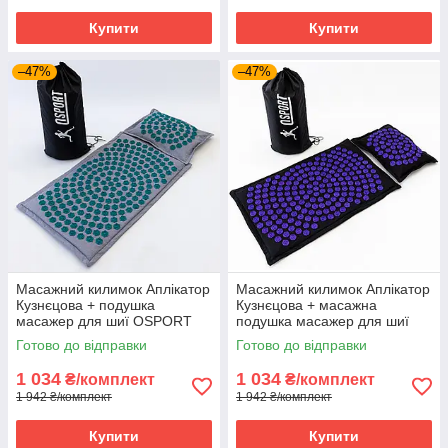
Купити
Купити
–47%
–47%
Масажний килимок Аплікатор
Масажний килимок Аплікатор
Кузнєцова + подушка
Кузнєцова + масажна
масажер для шиї OSPORT
подушка масажер для шиї
Lotus Mat Eco (apl-020) Сіро-
OSPORT Lotus Mat Eco (apl-
Готово до відправки
Готово до відправки
бірюзовий
020) Чорно-фіолетовий
1 034
1 034
₴/комплект
₴/комплект
1 942 ₴/комплект
1 942 ₴/комплект
Купити
Купити