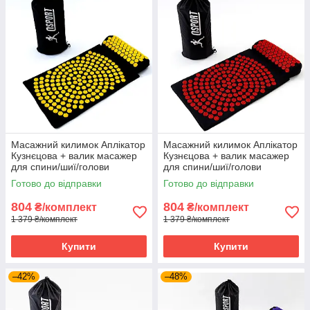
Масажний килимок Аплікатор
Масажний килимок Аплікатор
Кузнєцова + валик масажер
Кузнєцова + валик масажер
для спини/шиї/голови
для спини/шиї/голови
OSPORT Lotus Mat Eco (apl-
OSPORT Lotus Mat Eco (apl-
Готово до відправки
Готово до відправки
021) Чорно-жовтий
021) Чорно-червоний
804
804
₴/комплект
₴/комплект
1 379 ₴/комплект
1 379 ₴/комплект
Купити
Купити
–42%
–48%