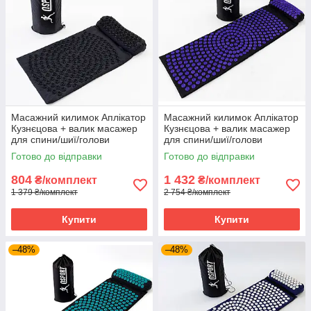
Масажний килимок Аплікатор
Масажний килимок Аплікатор
Кузнєцова + валик масажер
Кузнєцова + валик масажер
для спини/шиї/голови
для спини/шиї/голови
OSPORT Lotus Mat Eco (apl-
OSPORT Lotus Mat EcoPro
Готово до відправки
Готово до відправки
021) Чорно-чорний
(apl-022) Чорно-фіолетовий
804
1 432
₴/комплект
₴/комплект
1 379 ₴/комплект
2 754 ₴/комплект
Купити
Купити
–48%
–48%