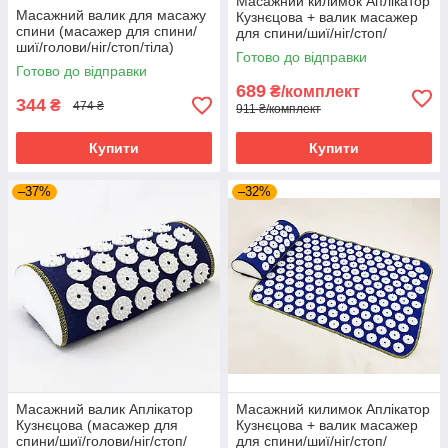
Масажний килимок Аплікатор
Масажний валик для масажу
Кузнєцова + валик масажер
спини (масажер для спини/
для спини/шиї/ніг/стоп/
шиї/голови/ніг/стоп/тіла)
голови/тіла OSPORT (apl-
Готово до відправки
OSPORT Pro (apl-031)
005) Синьо-білий
Готово до відправки
Синьо-білий
689
₴/комплект
344
₴
474 ₴
911 ₴/комплект
Купити
Купити
–37%
–32%
Масажний валик Аплікатор
Масажний килимок Аплікатор
Кузнєцова (масажер для
Кузнєцова + валик масажер
спини/шиї/голови/ніг/стоп/
для спини/шиї/ніг/стоп/