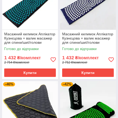
Масажний килимок Аплікатор
Масажний килимок Аплікатор
Кузнєцова + валик масажер
Кузнєцова + валик масажер
для спини/шиї/голови
для спини/шиї/голови
OSPORT Lotus Mat EcoPro
OSPORT Lotus Mat EcoPro
Готово до відправки
Готово до відправки
(apl-022) Чорно-бірюзовий
(apl-022) Синьо-білий
1 432
1 432
₴/комплект
₴/комплект
2 754 ₴/комплект
2 752 ₴/комплект
Купити
Купити
–46%
–42%