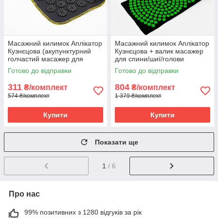
Масажний килимок Аплікатор
Масажний килимок Аплікатор
Кузнєцова (акупунктурний
Кузнєцова + валик масажер
голчастий масажер для
для спини/шиї/голови
спини) OSPORT Lite 50 (apl-
OSPORT Lotus Mat Eco (apl-
Готово до відправки
Готово до відправки
004) Чорно-чорний
021) Чорно-салатовий
311
804
₴/комплект
₴/комплект
574 ₴/комплект
1 379 ₴/комплект
Купити
Купити
Показати ще
1
/ 6
Про нас
99% позитивних з 1280 відгуків за рік