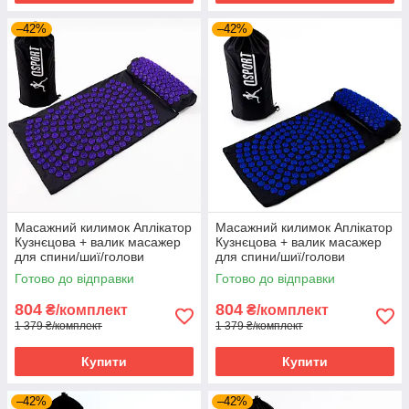
–42%
–42%
Масажний килимок Аплікатор
Масажний килимок Аплікатор
Кузнєцова + валик масажер
Кузнєцова + валик масажер
для спини/шиї/голови
для спини/шиї/голови
OSPORT Lotus Mat Eco (apl-
OSPORT Lotus Mat Eco (apl-
Готово до відправки
Готово до відправки
021) Чорно-фіолетовий
021) Чорно-синій
804
804
₴/комплект
₴/комплект
1 379 ₴/комплект
1 379 ₴/комплект
Купити
Купити
–42%
–42%