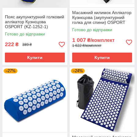
Масажний килимок Аплікатор
Пояс акупунктурний голковий
Кузнєцова (акупунктурний
аплікатор Кузнєцова
голка для спини) OSPORT
OSPORT (KZ-1252-1)
Long (apl-034) Чорно-білий
Готово до відправки
Готово до відправки
1 007
₴/комплект
222
₴
389 ₴
1 622 ₴/комплект
Купити
Купити
–27%
–24%