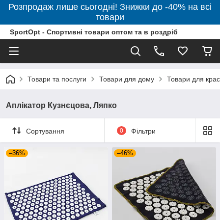
Розпродаж лише сьогодні! Знижки до -40% на всі
товари
SportOpt - Спортивні товари оптом та в роздріб
Товари та послуги
Товари для дому
Товари для крас
Аплікатор Кузнєцова, Ляпко
Сортування
0
Фільтри
–36%
–46%