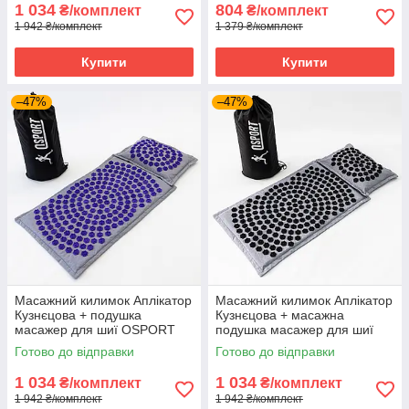
1 034
804
₴/комплект
₴/комплект
1 942 ₴/комплект
1 379 ₴/комплект
Купити
Купити
–47%
–47%
Масажний килимок Аплікатор
Масажний килимок Аплікатор
Кузнєцова + подушка
Кузнєцова + масажна
масажер для шиї OSPORT
подушка масажер для шиї
Lotus Mat Eco (apl-020) Сіро-
OSPORT Lotus Mat Eco (apl-
Готово до відправки
Готово до відправки
фіолетовий
020) Сіро-чорний
1 034
1 034
₴/комплект
₴/комплект
1 942 ₴/комплект
1 942 ₴/комплект