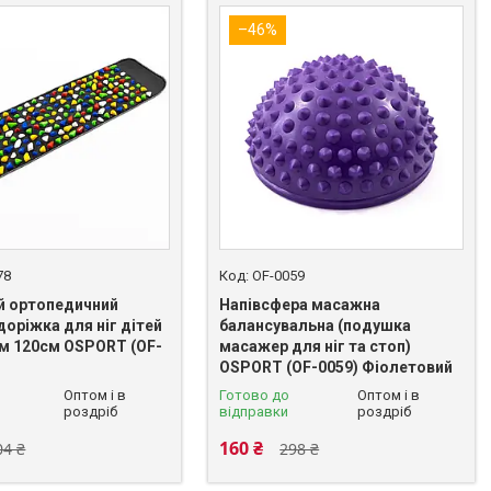
–46%
78
OF-0059
 ортопедичний
Напівсфера масажна
оріжка для ніг дітей
балансувальна (подушка
ям 120см OSPORT (OF-
масажер для ніг та стоп)
OSPORT (OF-0059) Фіолетовий
Оптом і в
Готово до
Оптом і в
роздріб
відправки
роздріб
160 ₴
04 ₴
298 ₴