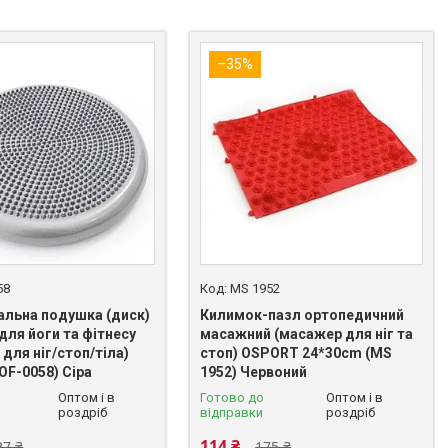
–35%
58
MS 1952
альна подушка (диск)
Килимок-пазл ортопедичний
для йоги та фітнесу
масажний (масажер для ніг та
для ніг/стоп/тіла)
стоп) OSPORT 24*30cm (MS
OF-0058) Сіра
1952) Червоний
Оптом і в
Готово до
Оптом і в
роздріб
відправки
роздріб
114 ₴
27 ₴
175 ₴