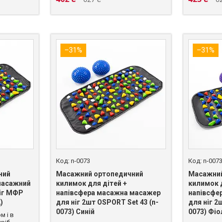
–31%
–31%
n-0073
n-007
ний
Масажний ортопедичний
Масажний
масажний
килимок для дітей +
килимок 
ніг МФР
напівсфера масажна масажер
напівсфе
)
для ніг 2шт OSPORT Set 43 (n-
для ніг 2
0073) Синій
0073) Фі
м і в