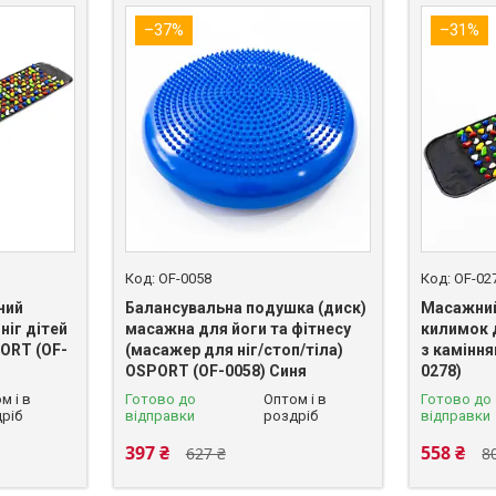
–37%
–31%
OF-0058
OF-02
ний
Балансувальна подушка (диск)
Масажний
ніг дітей
масажна для йоги та фітнесу
килимок д
ORT (OF-
(масажер для ніг/стоп/тіла)
з камінн
OSPORT (OF-0058) Синя
0278)
м і в
Готово до
Оптом і в
Готово до
ріб
відправки
роздріб
відправки
397 ₴
558 ₴
627 ₴
8