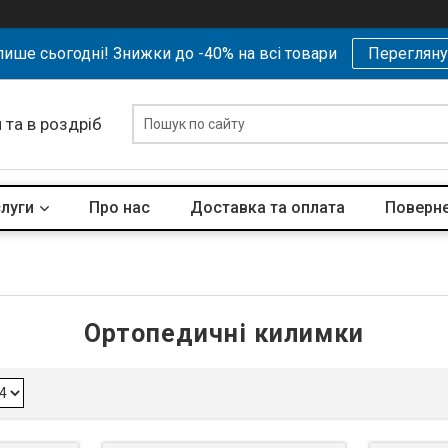
ише сьогодні! Знижки до -40% на всі товари
Перегляну
 та в роздріб
слуги
Про нас
Доставка та оплата
Поверне
Ортопедичні килимки