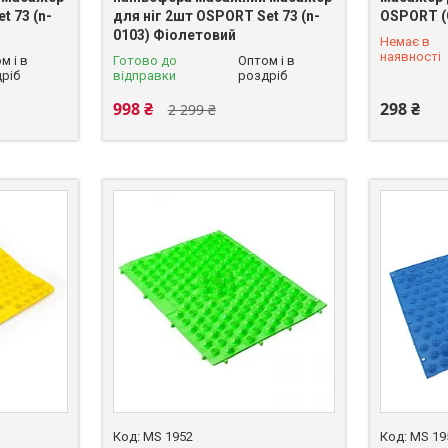
t 73 (n-
для ніг 2шт OSPORT Set 73 (n-
OSPORT (
0103) Фіолетовий
Немає в
+380 (93)
наявності
м і в
Готово до
Оптом і в
ріб
відправки
роздріб
998 ₴
298 ₴
2 299 ₴
MS 1952
MS 19