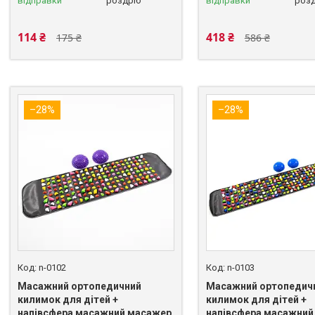
відправки
роздріб
відправки
розд
114 ₴
418 ₴
175 ₴
586 ₴
–28%
–28%
n-0102
n-0103
Масажний ортопедичний
Масажний ортопедич
килимок для дітей +
килимок для дітей +
напівсфера масажний масажер
напівсфера масажний