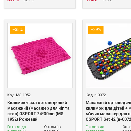
–35%
–29%
MS 1952
n-0072
Килимок-пазл ортопедичний
Масажний ортопедич
масажний (масажер для ніг та
килимок для дітей + 
стоп) OSPORT 24*30cm (MS
м'ячик масажер для 
1952) Рожевий
OSPORT Set 42 (n-0072
Готово до
Оптом і в
Готово до
Опто