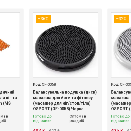
–36%
–32%
OF-0058
OF-00
дичний
Балансувальна подушка (диск)
Балансув
я ніг та
масажна для йоги та фітнесу
масажна 
m (MS
(масажер для ніг/стоп/тіла)
(масажер 
OSPORT (OF-0058) Чорна
OSPORT (
м і в
Готово до
Оптом і в
Готово до
ріб
відправки
роздріб
відправки
402 ₴
425 ₴
627 ₴
6