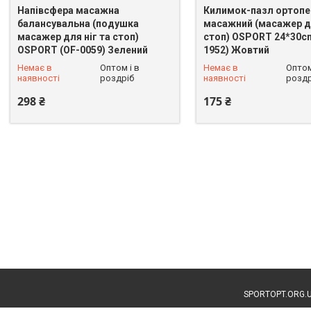
Напівсфера масажна
Килимок-пазл ортопе
балансувальна (подушка
масажний (масажер дл
масажер для ніг та стоп)
стоп) OSPORT 24*30c
OSPORT (OF-0059) Зелений
1952) Жовтий
+380 (93) 625-49-82
+380 (93) 625-49-82
Немає в
Оптом і в
Немає в
Оптом
наявності
роздріб
наявності
роздр
298 ₴
175 ₴