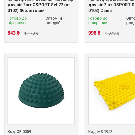
для ніг 2шт OSPORT Set 72 (n-
для ніг 2шт OSPORT Se
0102) Фіолетовий
0103) Синій
Готово до
Оптом і в
Готово до
Опто
відправки
роздріб
відправки
розд
843 ₴
998 ₴
1 173 ₴
1 379 ₴
OF-0059
MS 1952