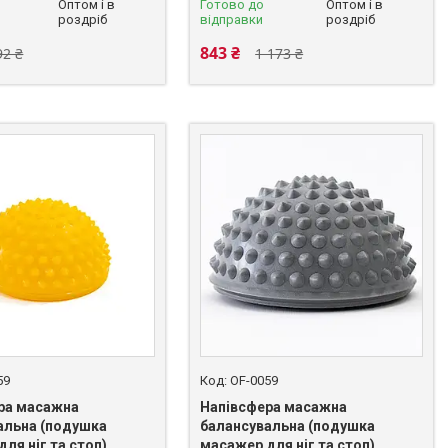
Оптом і в
Готово до
Оптом і в
роздріб
відправки
роздріб
843 ₴
92 ₴
1 173 ₴
59
OF-0059
ра масажна
Напівсфера масажна
альна (подушка
балансувальна (подушка
ля ніг та стоп)
масажер для ніг та стоп)