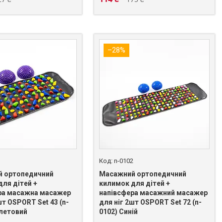
–28%
3
n-0102
 ортопедичний
Масажний ортопедичний
для дітей +
килимок для дітей +
ра масажна масажер
напівсфера масажний масажер
шт OSPORT Set 43 (n-
для ніг 2шт OSPORT Set 72 (n-
олетовий
0102) Синій