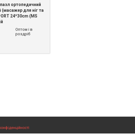
пазл ортопедичний
 (масажер для ніг та
PORT 24*30cm (MS
ій
 625-49-82
Оптом і в
роздріб
конфіденційності