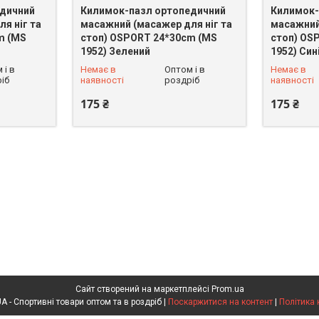
дичний
Килимок-пазл ортопедичний
Килимок-
я ніг та
масажний (масажер для ніг та
масажний
m (MS
стоп) OSPORT 24*30cm (MS
стоп) OS
1952) Зелений
1952) Син
+380 (93) 625-49-82
+380 (93)
 і в
Немає в
Оптом і в
Немає в
іб
наявності
роздріб
наявності
175 ₴
175 ₴
Сайт створений на маркетплейсі
Prom.ua
SPORTOPT.ORG.UA - Спортивні товари оптом та в роздріб |
Поскаржитися на контент
|
Політика 