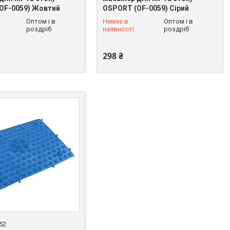
OF-0059) Жовтий
OSPORT (OF-0059) Сірий
Оптом і в
Немає в
Оптом і в
 625-49-82
+380 (93) 625-49-82
роздріб
наявності
роздріб
298 ₴
52