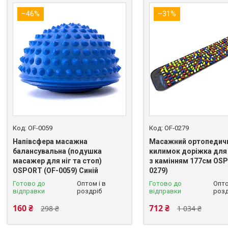
–46%
–31%
OF-0059
OF-0279
Напівсфера масажна
Масажний ортопедич
балансувальна (подушка
килимок доріжка для 
масажер для ніг та стоп)
з камінням 177см OSP
OSPORT (OF-0059) Синій
0279)
Готово до
Оптом і в
Готово до
Опто
відправки
роздріб
відправки
розд
160 ₴
712 ₴
298 ₴
1 034 ₴