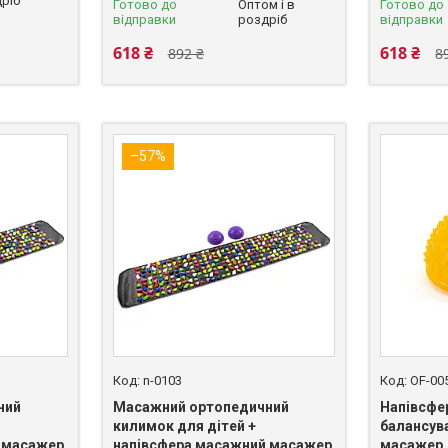
ріб
Готово до
Оптом і в
Готово до
відправки
роздріб
відправки
618 ₴
618 ₴
892 ₴
8
–57%
n-0103
OF-00
ний
Масажний ортопедичний
Напівсфе
килимок для дітей +
балансув
 масажер
напівсфера масажний масажер
масажер д