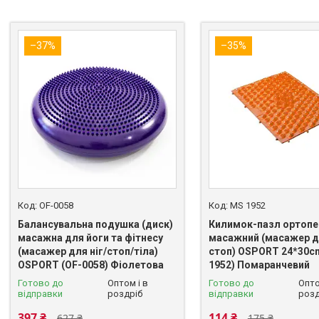
–37%
–35%
OF-0058
MS 1952
Балансувальна подушка (диск)
Килимок-пазл ортопе
масажна для йоги та фітнесу
масажний (масажер дл
(масажер для ніг/стоп/тіла)
стоп) OSPORT 24*30c
OSPORT (OF-0058) Фіолетова
1952) Помаранчевий
Готово до
Оптом і в
Готово до
Опто
відправки
роздріб
відправки
розд
397 ₴
114 ₴
627 ₴
175 ₴