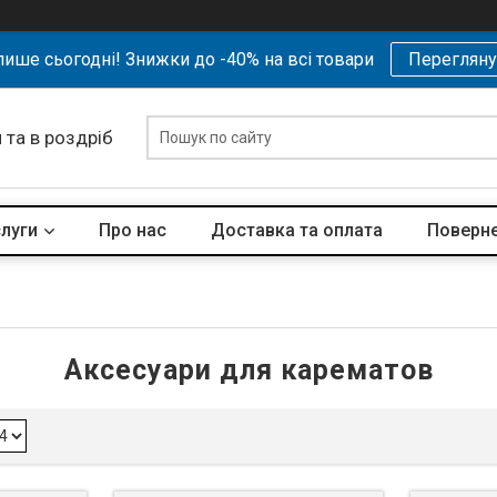
ише сьогодні! Знижки до -40% на всі товари
Перегляну
 та в роздріб
слуги
Про нас
Доставка та оплата
Поверне
Аксесуари для карематов