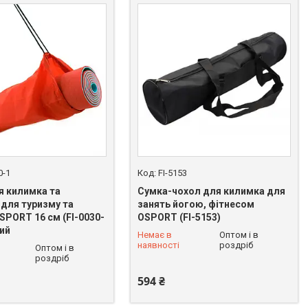
0-1
FI-5153
я килимка та
Сумка-чохол для килимка для
 для туризму та
занять йогою, фітнесом
SPORT 16 см (FI-0030-
OSPORT (FI-5153)
ний
Немає в
Оптом і в
 625-49-82
+380 (93) 625-49-82
наявності
роздріб
Оптом і в
роздріб
594 ₴