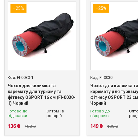
–25%
–25%
FI-0030-1
FI-0030
Чохол для килимка та
Чохол для килимка т
каремату для туризму та
каремату для туризму
фітнесу OSPORT 16 см (FI-0030-
фітнесу OSPORT 23 см 
1) Чорний
Чорний
Готово до
Оптом і в
Готово до
Опто
відправки
роздріб
відправки
розд
136 ₴
149 ₴
182 ₴
199 ₴