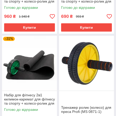
та спорту + колесо-ролик для
та спорту + колесо-ролик для
преса OSPORT Set 11 (n-
преса OSPORT Set 12 (n-
Готово до відправки
Готово до відправки
0042) Синій
0043) Синій
960
690
₴
₴
1 340 ₴
993 ₴
Купити
Купити
–31%
Набір для фітнесу 2в1
килимок-каремат для фітнесу
та спорту + колесо-ролик для
преса OSPORT Set 12 (n-
Тренажер ролик (колесо) для
Готово до відправки
0043) Зелений
преса Profi (MS 0871-1)