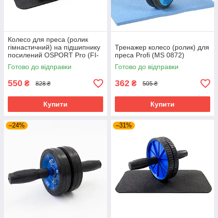
Колесо для преса (ролик
гімнастичний) на підшипнику
Тренажер колесо (ролик) для
посилений OSPORT Pro (FI-
преса Profi (MS 0872)
0104)
Готово до відправки
Готово до відправки
550
362
₴
₴
828 ₴
505 ₴
Купити
Купити
–24%
–31%