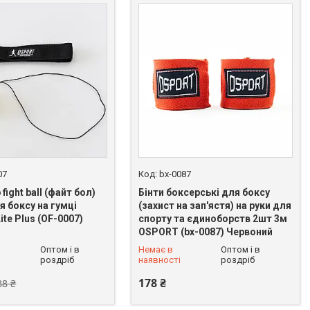
07
bx-0087
fight ball (файт бол)
Бінти боксерські для боксу
я боксу на гумці
(захист на зап'ястя) на руки для
te Plus (OF-0007)
спорту та єдиноборств 2шт 3м
OSPORT (bx-0087) Червоний
+380 (93) 625-49-82
Оптом і в
Немає в
Оптом і в
роздріб
наявності
роздріб
178 ₴
88 ₴