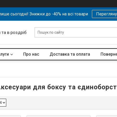
ише сьогодні! Знижки до -40% на всі товари
Перегляну
 та в роздріб
слуги
Про нас
Доставка та оплата
Поверне
ксесуари для боксу та єдиноборс