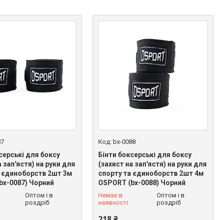
87
bx-0088
серські для боксу
Бінти боксерські для боксу
а зап'ястя) на руки для
(захист на зап'ястя) на руки для
а єдиноборств 2шт 3м
спорту та єдиноборств 2шт 4м
bx-0087) Чорний
OSPORT (bx-0088) Чорний
 625-49-82
+380 (93) 625-49-82
Оптом і в
Немає в
Оптом і в
роздріб
наявності
роздріб
218 ₴