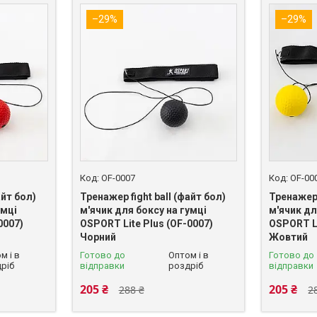
–29%
–29%
OF-0007
OF-00
айт бол)
Тренажер fight ball (файт бол)
Тренажер 
умці
м'ячик для боксу на гумці
м'ячик дл
0007)
OSPORT Lite Plus (OF-0007)
OSPORT Li
Чорний
Жовтий
м і в
Готово до
Оптом і в
Готово до
ріб
відправки
роздріб
відправки
205 ₴
205 ₴
288 ₴
2