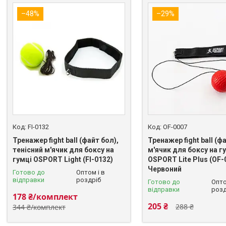
–48%
–29%
FI-0132
OF-0007
Тренажер fight ball (файт бол),
Тренажер fight ball (ф
тенісний м'ячик для боксу на
м'ячик для боксу на г
гумці OSPORT Light (FI-0132)
OSPORT Lite Plus (OF-
Червоний
Готово до
Оптом і в
відправки
роздріб
Готово до
Опто
відправки
розд
178 ₴/комплект
205 ₴
288 ₴
344 ₴/комплект