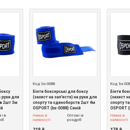
bx-0088
bx-00
боксу
Бінти боксерські для боксу
Бінти бок
а руки для
(захист на зап'ястя) на руки для
(захист н
в 2шт 3м
спорту та єдиноборств 2шт 4м
спорту т
ій
OSPORT (bx-0088) Синій
OSPORT (
+380 (93) 625-49-82
+380 (93)
 і в
Немає в
Оптом і в
Немає в
іб
наявності
роздріб
наявності
218 ₴
178 ₴