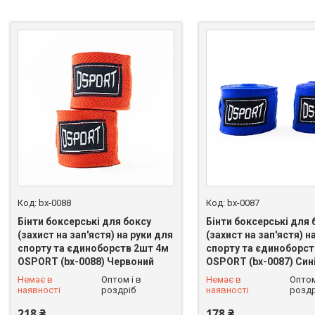
bx-0088
bx-0087
Бінти боксерські для боксу
Бінти боксерські для 
(захист на зап'ястя) на руки для
(захист на зап'ястя) н
спорту та єдиноборств 2шт 4м
спорту та єдиноборст
OSPORT (bx-0088) Червоний
OSPORT (bx-0087) Син
+380 (93) 625-49-82
+380 (93) 625-49-82
Немає в
Оптом і в
Немає в
Оптом
наявності
роздріб
наявності
роздр
218 ₴
178 ₴