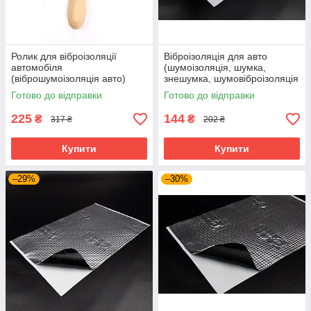
Ролик для віброізоляції
Віброізоляція для авто
автомобіля
(шумоізоляція, шумка,
(віброшумоізоляція авто)
знешумка, шумовіброізоляція
металевий ручка дерево
автомобіля) SoundProOFF
Готово до відправки
Готово до відправки
SoundProOFF (sp-0016)
M3 (sp-0003)
225
144
₴
₴
317 ₴
202 ₴
Купити
Купити
–29%
–30%