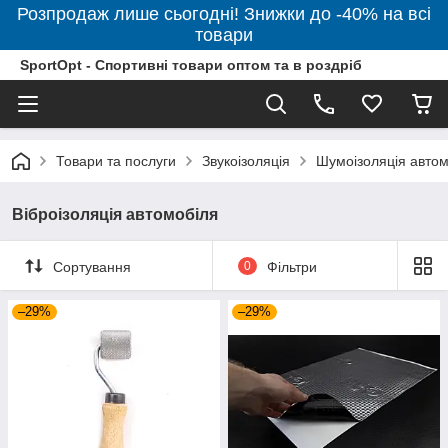
Розпродаж лише сьогодні! Знижки до -40% на всі
товари
SportOpt - Спортивні товари оптом та в роздріб
Товари та послуги
Звукоізоляція
Шумоізоляція автом
Віброізоляція автомобіля
Сортування
0
Фільтри
–29%
–29%