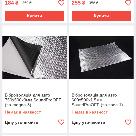
184
255
₴
₴
259 ₴
356 ₴
Купити
Купити
Віброізоляція для авто
Віброізоляція для авто
750х500x3мм SoundProOFF
600х500x1.5мм
(sp-magna-3)
SoundProOFF (sp-spec-1)
Немає в наявності
Немає в наявності
Ціну уточнюйте
Ціну уточнюйте