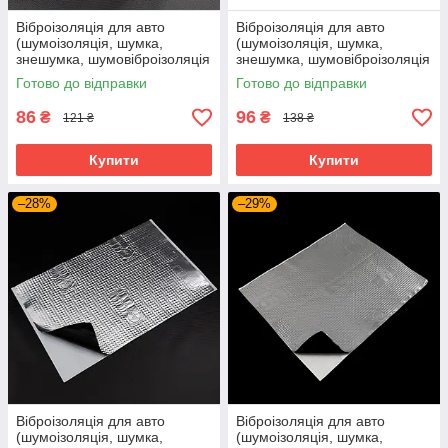
Віброізоляція для авто
Віброізоляція для авто
(шумоізоляція, шумка,
(шумоізоляція, шумка,
знешумка, шумовіброізоляція
знешумка, шумовіброізоляція
автомобіля) SoundProOFF
автомобіля) SoundProOFF
Готово до відправки
Готово до відправки
M1 (sp-0001)
M2 (sp-0002)
86
96
₴
₴
121 ₴
138 ₴
Купити
Купити
–28%
–29%
Віброізоляція для авто
Віброізоляція для авто
(шумоізоляція, шумка,
(шумоізоляція, шумка,