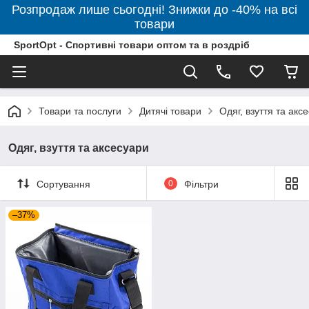
Розпродаж лише сьогодні! Знижки до -40% на всі
товари
SportOpt - Спортивні товари оптом та в роздріб
Товари та послуги
Дитячі товари
Одяг, взуття та акс
Одяг, взуття та аксесуари
Сортування
0
Фільтри
–37%