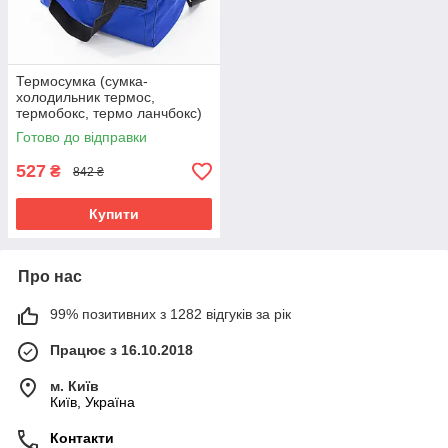
Термосумка (сумка-
холодильник термос,
термобокс, термо ланчбокс)
для їжі та пляшечок 15л
Готово до відправки
OSPORT Lite (FI-0126) Синій
527
₴
842 ₴
Купити
Про нас
99% позитивних з 1282 відгуків за рік
Працює з 16.10.2018
м. Київ
Київ, Україна
Контакти