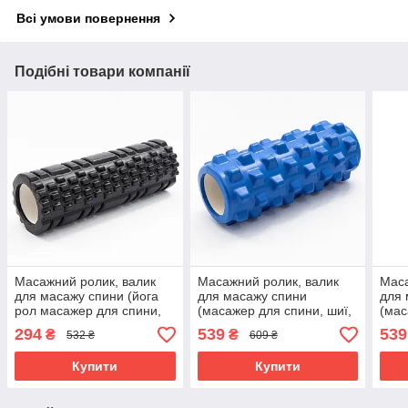
Всі умови повернення
Подібні товари компанії
Масажний ролик, валик
Масажний ролик, валик
Маса
для масажу спини (йога
для масажу спини
для 
рол масажер для спини,
(масажер для спини, шиї,
(мас
шиї, ніг) OSPORT Lite (MS
ніг) OSPORT 33*14см (MS
ніг)
294
539
539
₴
₴
532 ₴
609 ₴
1836) Чорний
0857-9) Синій
0857
Купити
Купити