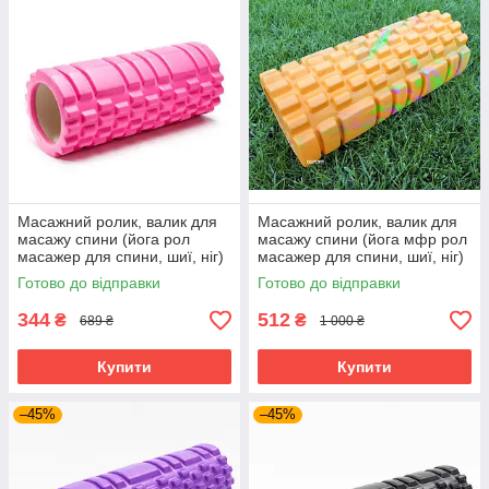
Масажний ролик, валик для
Масажний ролик, валик для
масажу спини (йога рол
масажу спини (йога мфр рол
масажер для спини, шиї, ніг)
масажер для спини, шиї, ніг)
OSPORT 33*14см (MS 0857)
OSPORT 33*14 (MS 0857-1)
Готово до відправки
Готово до відправки
Рожевий
Мультиколір
344
512
₴
₴
689 ₴
1 000 ₴
Купити
Купити
–45%
–45%