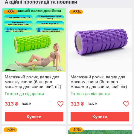
Акційні пропозиції та новинки
–63%
–63%
Масажний ролик, валик для
Масажний ролик, валик для
масажу спини (йога рол
масажу спини (йога рол
масажер для спини, шиї, ніг)
масажер для спини, шиї, ніг)
OSPORT 33*14см (MS 0857)
OSPORT 33*14см (MS 0857)
Готово до відправки
Готово до відправки
Зелений
Фіолетовий
313
313
₴
₴
846 ₴
846 ₴
Купити
Купити
–50%
–49%