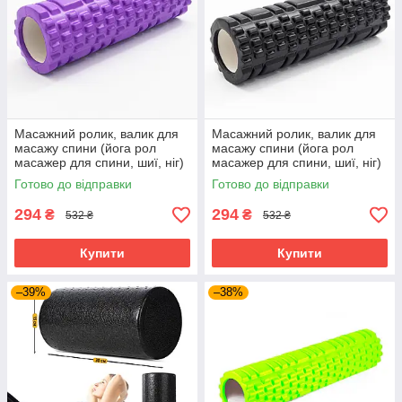
Масажний ролик, валик для
Масажний ролик, валик для
масажу спини (йога рол
масажу спини (йога рол
масажер для спини, шиї, ніг)
масажер для спини, шиї, ніг)
OSPORT Lite (MS 1836)
OSPORT Lite (MS 1836)
Готово до відправки
Готово до відправки
Фіолетовий
Чорний
294
294
₴
₴
532 ₴
532 ₴
Купити
Купити
–39%
–38%