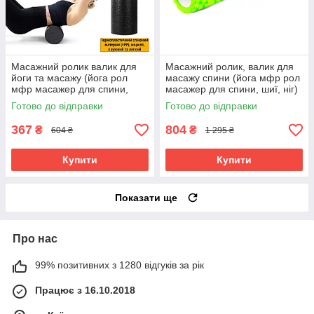
Масажний ролик валик для
Масажний ролик, валик для
йоги та масажу (йога рол
масажу спини (йога мфр рол
мфр масажер для спини,
масажер для спини, шиї, ніг)
шиї, ніг) 30x15см OSPORT
OSPORT 60*14см (MS 3333)
Готово до відправки
Готово до відправки
(OF-0314) Чорний
Салатовий
367
804
₴
₴
604 ₴
1 295 ₴
Купити
Купити
Показати ще
Про нас
99% позитивних з 1280 відгуків за рік
Працює з 16.10.2018