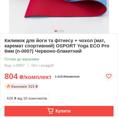
Килимок для йоги та фітнесу + чохол (мат,
каремат спортивний) OSPORT Yoga ECO Pro
6мм (n-0007) Червоно-блакитний
Готово до відправки
Код: n-0007
Опт і роздріб
804
₴/комплект
1 119 ₴/комплект
Економія
315 ₴
626 ₴
від 10 комплектів
Купити