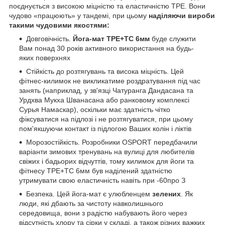
поєднується з високою міцністю та еластичністю ТРЕ. Вони
чудово «працюють» у тандемі, при цьому
наділяючи вироби
такими чудовими якостями:
Довговічність.
Йога-мат TPE+TC 6мм
буде служити
Вам понад 30 років активного використання на будь-
яких поверхнях
Стійкість до розтягувань та висока міцність. Цей
фітнес-килимок не викликатиме роздратування під час
занять (наприклад, у зв'язці Чатуранга Дандасана та
Урдхва Мукха Шванасана або ранковому комплексі
Сурья Намаскар), оскільки має здатність чітко
фіксуватися на підлозі і не розтягуватися, при цьому
пом'якшуючи контакт із підлогою Ваших колін і ліктів
Морозостійкість. Розробники OSPORT передбачили
варіанти зимових тренувань на вулиці для любителів
свіжих і бадьорих відчуттів, тому килимок для йоги та
фітнесу TPE+TC 6мм був наділений здатністю
утримувати свою еластичність навіть при -60
про
З
Безпека. Цей йога-мат є улюбленцем
зелених
. Як
люди, які дбають за чистоту навколишнього
середовища, вони з радістю набувають його через
відсутність хлору та сірки у складі, а також різних важких