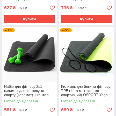
Оливково-сірий
627
736
₴
₴
977 ₴
1 092 ₴
Купити
Купити
–30%
–29%
Набір для фітнесу 2в1
Килимок для йоги та фітнесу
килимок для фітнесу та
TPE (йога мат, каремат
спорту (каремат) + гантелі
спортивний) OSPORT Yoga
2шт по 0.5 кг OSPORT Set 1
ECO Pro 6мм (FI-0076)
Готово до відправки
Готово до відправки
(n-0030) Салатовий
Чорно-салатовий
581
689
₴
₴
827 ₴
977 ₴