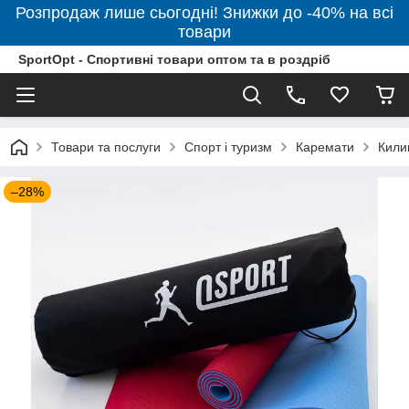
Розпродаж лише сьогодні! Знижки до -40% на всі
товари
SportOpt - Спортивні товари оптом та в роздріб
Товари та послуги
Спорт і туризм
Каремати
Кили
–28%