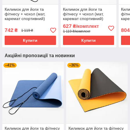
Килимок для йоги та
Килимок для йоги та
Кили
фітнесу + чохол (мат,
фітнесу + чохол (мат,
фітн
каремат спортивний)
каремат спортивний)
каре
OSPORT Yoga ECO Pro
OSPORT Yoga ECO Pro
OSP
627
₴/комплект
6мм (n-0007) Бірюзово-
6мм (n-0007) Оранжево-
6мм 
742
804
₴
1 119 ₴
1 119 ₴/комплект
бузковий
чорний
чор
Купити
Купити
Акційні пропозиції та новинки
–41%
–36%
Килимок для йоги та фітнесу
Килимок для йоги та фітнесу