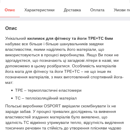
Опис
Характеристики
Доставка
Оплата
Умови п
Опис
Унікальний
килимок для фітнесу та йоги TPE+TC 6мм
набуває все більше і більше шанувальників завдяки
властивостям, якими наділяють його матеріали, що
використовуються в процесі виробництва. Якщо Ви поки не
здогадуєтеся, що позначають ці загадкові літери в назві, ми
допоможемо в цьому розібратися. Особливість матеріалів
йога мата для фітнесу та йоги ТРЕ+ТС – не що інше як
позначення матеріалів, з яких виготовлений спортивний йога-
мат:
ТРЕ – термопластичні еластомери
ТС – теплоізоляційний матеріал
Польські виробники OSPORT вирішили скомбінувати їх не
заради забав. У процесі тривалих досліджень та вивчення
властивостей згаданих матеріалів було виявлено, що
здатність ТС відмінно утримувати тепло, відсутність виділення
токсичних речовин та стійкість до утворення плісняви чудово