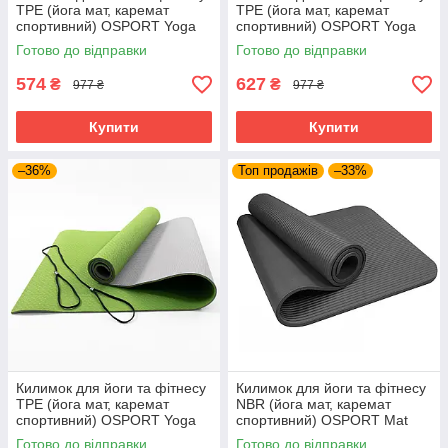
TPE (йога мат, каремат
TPE (йога мат, каремат
спортивний) OSPORT Yoga
спортивний) OSPORT Yoga
ECO Pro 6мм (FI-0076) Синє-
ECO Pro 6мм (FI-0076)
Готово до відправки
Готово до відправки
блакитний
Оранжево-чорний
574
627
₴
₴
977 ₴
977 ₴
Купити
Купити
–36%
Топ продажів
–33%
Килимок для йоги та фітнесу
Килимок для йоги та фітнесу
TPE (йога мат, каремат
NBR (йога мат, каремат
спортивний) OSPORT Yoga
спортивний) OSPORT Mat
ECO Pro 6мм (FI-0076)
Pro 1.5см (FI-0135) Чорний
Готово до відправки
Готово до відправки