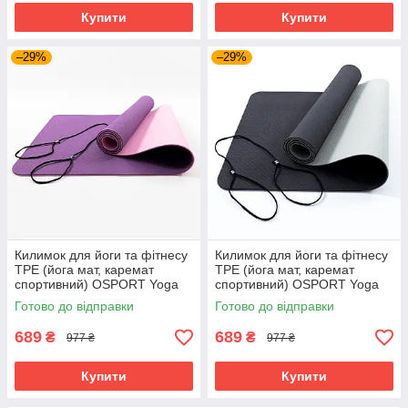
Купити
Купити
–29%
–29%
Килимок для йоги та фітнесу
Килимок для йоги та фітнесу
TPE (йога мат, каремат
TPE (йога мат, каремат
спортивний) OSPORT Yoga
спортивний) OSPORT Yoga
ECO Pro 6мм (FI-0076)
ECO Pro 6мм (FI-0076)
Готово до відправки
Готово до відправки
Фіолетово-рожевий
Чорно-сірий
689
689
₴
₴
977 ₴
977 ₴
Купити
Купити