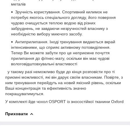
металів
Зручність користування. Спортивний килимок не
потребує якогось спеціального догляду, його поверхня
чудово очищується теплою водою від різних
забруднень, не завдаючи незручностей власнику з
необхідністю вибору миючого засобу.
Антиприлипання. Іноді тренування видаються вкрай
інтенсивними, що сприяє активному потовиділення.
Тепер Ви можете забути про це неприємне почуття
прилипання до фітнес-мату, оскільки він має чудові
вологовідштовхувальні властивості
у такому разі неможливо буде до кінця розповісти про ті
приємні можливості, які він дарує своїм власникам. Повірте, з
ним тренування перейдуть на новий якісний рівень, оскільки
Ваші концентрація та ефективність значно
покращуватимуться.
У комплекті йде чохол OSPORT із зносостійкої тканини Oxford
Приховати