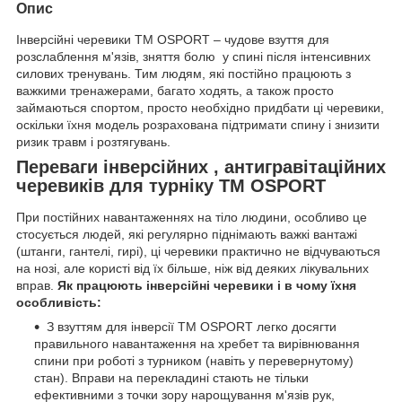
Опис
Інверсійні черевики ТМ OSPORT – чудове взуття для
розслаблення м'язів, зняття болю у спині після інтенсивних
силових тренувань. Тим людям, які постійно працюють з
важкими тренажерами, багато ходять, а також просто
займаються спортом, просто необхідно придбати ці черевики,
оскільки їхня модель розрахована підтримати спину і знизити
ризик травм і розтягувань.
Переваги інверсійних , антигравітаційних
черевиків для турніку ТМ OSPORT
При постійних навантаженнях на тіло людини, особливо це
стосується людей, які регулярно піднімають важкі вантажі
(штанги, гантелі, гирі), ці черевики практично не відчуваються
на нозі, але користі від їх більше, ніж від деяких лікувальних
вправ.
Як працюють інверсійні черевики і в чому їхня
особливість:
З взуттям для інверсії ТМ OSPORT легко досягти
правильного навантаження на хребет та вирівнювання
спини при роботі з турником (навіть у перевернутому)
стан). Вправи на перекладині стають не тільки
ефективними з точки зору нарощування м'язів рук,