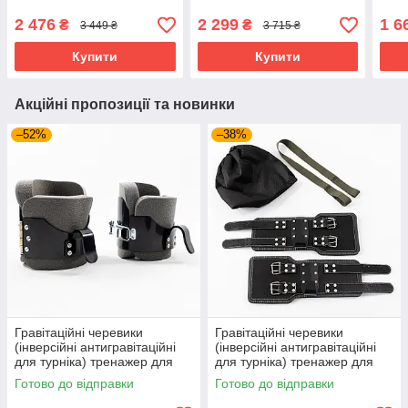
черевики для турніку
турніка) тренажер для
турн
OSPORT Set 55 (n-0085)
спини OSPORT Premium
спи
2 476
2 299
1 6
₴
₴
3 449 ₴
3 715 ₴
Чорно-жовтий
(OF-0003) Чорно-
0005
фіолетовий
Купити
Купити
Акційні пропозиції та новинки
–52%
–38%
Гравітаційні черевики
Гравітаційні черевики
(інверсійні антигравітаційні
(інверсійні антигравітаційні
для турніка) тренажер для
для турніка) тренажер для
спини OSPORT Pro (OF-
спини OSPORT Premium
Готово до відправки
Готово до відправки
0005)
(OF-0003) Чорно-сірий