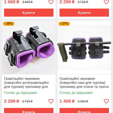
1 668
2 299
₴
₴
3 449 ₴
3 715 ₴
Купити
Купити
–38%
–37%
Гравітаційні черевики
Гравітаційні черевики
(інверсійні антигравітаційні
(інверсійні гаки для турніка)
для турніка) тренажер для
тренажер для спини та преса
спини OSPORT Premium
OSPORT Lite Plus (OF-0011)
Готово до відправки
Готово до відправки
(OF-0003) Чорно-фіолетовий
2 299
1 408
₴
₴
3 715 ₴
2 252 ₴
Купити
Купити