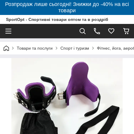
Розпродаж лише сьогодні! Знижки до -40% на всі
товари
SportOpt - Спортивні товари оптом та в роздріб
Товари та послуги
Спорт і туризм
Фітнес, йога, аеро