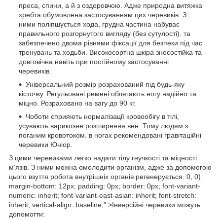
преса, спини, а й з оздоровчою. Адже природна витяжка
хребта обумовлена застосуванням цих черевиків. З
ними поліпшується хода, грудна частина набуває
правильного розгорнутого вигляду (без сутулості). та
забезпечено двома рівнями фіксації для безпеки під час
тренувань та ходьби. Високосортна шкіра зносостійка та
довговічна навіть при постійному застосуванні
черевиків.
Універсальний розмір розрахований під будь-яку
кісточку. Регульовані ремені облягають ногу надійно та
міцно. Розраховано на вагу до 90 кг.
Чоботи сприяють нормалізації кровообігу в тілі,
усувають варикозне розширення вен. Тому людям з
поганим кровотоком. в ногах рекомендовані гравітаційні
черевики Юніор.
З цими черевиками легко надати тілу гнучкості та міцності
м'язів. З ними можна омолодити організм, адже за допомогою
цього взуття робота внутрішніх органів регенерується. 0, 0)
margin-bottom: 12px; padding: 0px; border: 0px; font-variant-
numeric: inherit; font-variant-east-asian: inherit; font-stretch:
inherit; vertical-align: baseline;" >Інверсійні черевики можуть
допомогти: