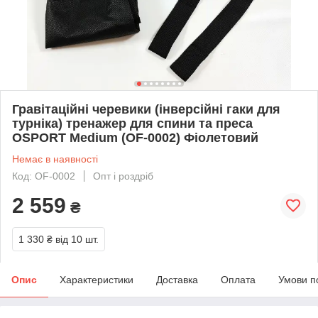
Гравітаційні черевики (інверсійні гаки для
турніка) тренажер для спини та преса
OSPORT Medium (OF-0002) Фіолетовий
Немає в наявності
Код: OF-0002
Опт і роздріб
2 559
₴
1 330 ₴
від 10 шт.
Опис
Характеристики
Доставка
Оплата
Умови п