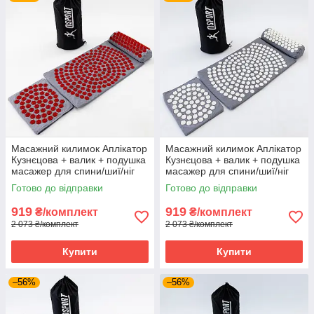
Масажний килимок Аплікатор
Масажний килимок Аплікатор
Кузнєцова + валик + подушка
Кузнєцова + валик + подушка
масажер для спини/шиї/ніг
масажер для спини/шиї/ніг
OSPORT Lotus Set (n-0003)
OSPORT Lotus Set (n-0003)
Готово до відправки
Готово до відправки
Сіро-червоний
Сіро-білий
919
919
₴/комплект
₴/комплект
2 073 ₴/комплект
2 073 ₴/комплект
Купити
Купити
–56%
–56%