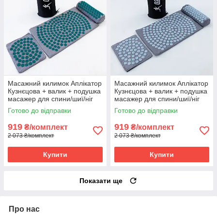
Масажний килимок Аплікатор
Масажний килимок Аплікатор
Кузнєцова + валик + подушка
Кузнєцова + валик + подушка
масажер для спини/шиї/ніг
масажер для спини/шиї/ніг
OSPORT Lotus Set (n-0003)
OSPORT Lotus Set (n-0003)
Готово до відправки
Готово до відправки
Сіро-бірюзовий
Сіро-небесний
919
919
₴/комплект
₴/комплект
2 073 ₴/комплект
2 073 ₴/комплект
Купити
Купити
Показати ще
Про нас