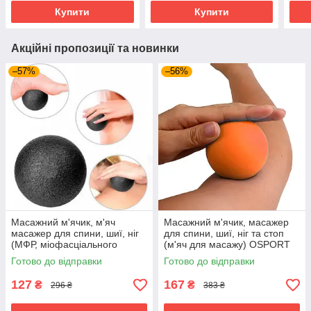
Купити
Купити
Акційні пропозиції та новинки
–57%
–56%
Масажний м'ячик, м'яч
Масажний м'ячик, масажер
масажер для спини, шиї, ніг
для спини, шиї, ніг та стоп
(МФР, міофасціального
(м'яч для масажу) OSPORT
релізу) OSPORT EPP 12см
6см (MS 3271-1)
Готово до відправки
Готово до відправки
(MS 3338-2) Чорний
Помаранчевий
127
167
₴
₴
296 ₴
383 ₴