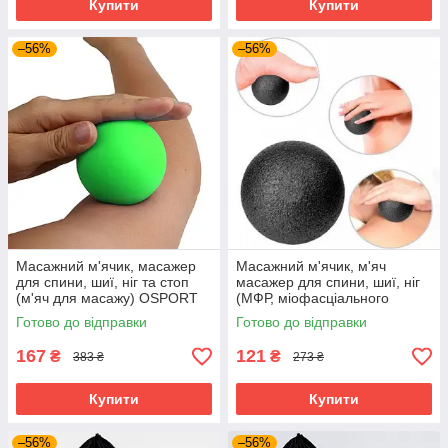
Купити
Купити
–56%
–56%
Масажний м'ячик, масажер
Масажний м'ячик, м'яч
для спини, шиї, ніг та стоп
масажер для спини, шиї, ніг
(м'яч для масажу) OSPORT
(МФР, міофасціального
6см (MS 3271-1) Зелений
релізу) OSPORT EPP 10см
Готово до відправки
Готово до відправки
(MS 3338-3) Чорний
167
121
₴
₴
383 ₴
273 ₴
Купити
Купити
–56%
–56%