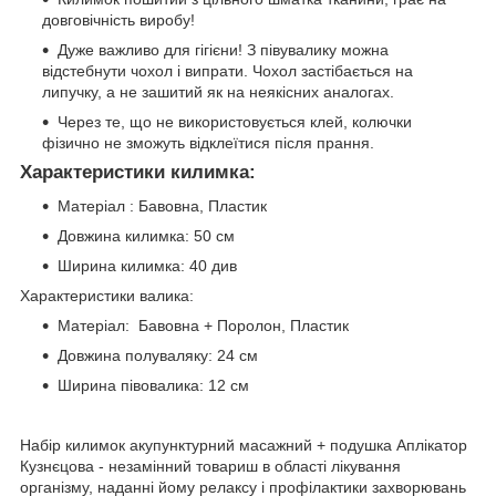
довговічність виробу!
Дуже важливо для гігієни! З півувалику можна
відстебнути чохол і випрати. Чохол застібається на
липучку, а не зашитий як на неякісних аналогах.
Через те, що не використовується клей, колючки
фізично не зможуть відклеїтися після прання.
Характеристики килимка:
Матеріал : Бавовна, Пластик
Довжина килимка: 50 см
Ширина килимка: 40 див
Характеристики валика:
Матеріал: Бавовна + Поролон, Пластик
Довжина полуваляку: 24 см
Ширина півовалика: 12 см
Набір килимок акупунктурний масажний + подушка Аплікатор
Кузнєцова - незамінний товариш в області лікування
організму, наданні йому релаксу і профілактики захворювань