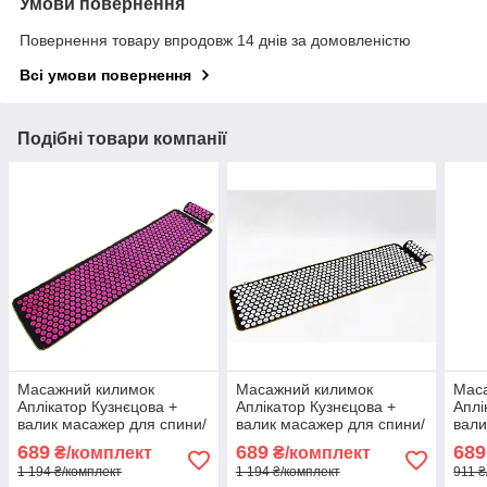
Умови повернення
Повернення товару впродовж 14 днів за домовленістю
Всі умови повернення
Подібні товари компанії
Масажний килимок
Масажний килимок
Мас
Аплікатор Кузнєцова +
Аплікатор Кузнєцова +
Аплі
валик масажер для спини/
валик масажер для спини/
вали
шиї/ніг/стоп/голови/тіла
шиї/ніг/стоп/голови/тіла
шиї/
689
689
689
₴/комплект
₴/комплект
OSPORT (n-0009) Чорно-
OSPORT (n-0009) Чорно-
OSPO
1 194 ₴/комплект
1 194 ₴/комплект
911 ₴
рожевий
білий
фіол