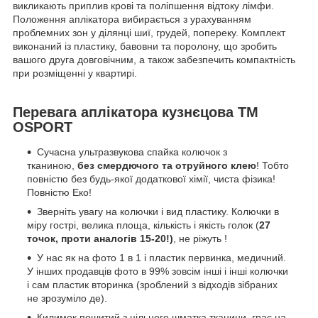
викликають приплив крові та поліпшення відтоку лімфи.
Положення аплікатора вибирається з урахуванням
проблемних зон у ділянці шиї, грудей, попереку. Комплект
виконаний із пластику, бавовни та поролону, що зробить
вашого друга довговічним, а також забезпечить компактність
при розміщенні у квартирі.
Перевага аплікатора кузнєцова TM
OSPORT
Сучасна ультразвукова спайка колючок з
тканиною,
без смердючого та отруйного клею
! Тобто
повністю без будь-якої додаткової хімії, чиста фізика!
Повністю Еко!
Зверніть увагу на колючки і вид пластику. Колючки в
міру гострі, велика площа, кількість і якість голок (
27
точок, проти аналогів 15-20!)
, не ріжуть !
У нас як на фото 1 в 1 і пластик первинка, медичний.
У інших продавців фото в 99% зовсім інші і інші колючки
і сам пластик вторинка (зроблений з відходів зібраних
не зрозуміло де).
Килимок пошитий з цільного шматка тканини, грає на