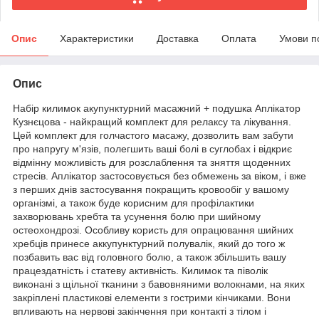
Опис
Характеристики
Доставка
Оплата
Умови п
Опис
Набір килимок акупунктурний масажний + подушка Аплікатор
Кузнєцова - найкращий комплект для релаксу та лікування.
Цей комплект для голчастого масажу, дозволить вам забути
про напругу м'язів, полегшить ваші болі в суглобах і відкриє
відмінну можливість для розслаблення та зняття щоденних
стресів. Аплікатор застосовується без обмежень за віком, і вже
з перших днів застосування покращить кровообіг у вашому
організмі, а також буде корисним для профілактики
захворювань хребта та усунення болю при шийному
остеохондрозі. Особливу користь для опрацювання шийних
хребців принесе аккупунктурний полувалік, який до того ж
позбавить вас від головного болю, а також збільшить вашу
працездатність і статеву активність. Килимок та піволік
виконані з щільної тканини з бавовняними волокнами, на яких
закріплені пластикові елементи з гострими кінчиками. Вони
впливають на нервові закінчення при контакті з тілом і