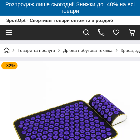
Розпродаж лише сьогодні! Знижки до -40% на всі
товари
SportOpt - Спортивні товари оптом та в роздріб
Товари та послуги
Дрібна побутова техніка
Краса, зд
–32%