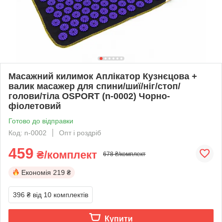
Масажний килимок Аплікатор Кузнєцова +
валик масажер для спини/шиї/ніг/стоп/
голови/тіла OSPORT (n-0002) Чорно-
фіолетовий
Готово до відправки
Код: n-0002
Опт і роздріб
459
₴/комплект
678 ₴/комплект
Економія
219 ₴
396 ₴
від 10 комплектів
Купити