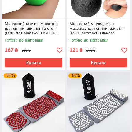
Масажний м'ячик, масажер
Масажний м'ячик, м'яч
для спини, шиї, ніг та стоп
масажер для спини, шиї, ніг
(м'яч для масажу) OSPORT
(МФР, міофасціального
6см (MS 3271-1) Зелений
релізу) OSPORT EPP 10см
Готово до відправки
Готово до відправки
(MS 3338-3) Чорний
167
121
₴
₴
383 ₴
273 ₴
Купити
Купити
–56%
–56%