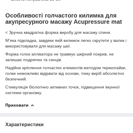
Особливості голчастого килимка для
акупресурного масажу Acupressure mat
< Зручна квадратна форма виробу для масажу спини.
М'яка підкладка, завдяки якій килимок легко скрутити у валик і
використовувати для масажу шиї.
Форма голок аплікатора не травмує шкірний покрив, не
залишає подряпин та синців.
Надійне кріплення голчастих елементів методом термопайки,
голки неможливо відірвати від основи, тому виріб абсолютно
безпечний.
Стимуляція біологічно активних точок, підвищення імунної
системи організму.
Приховати
Характеристики