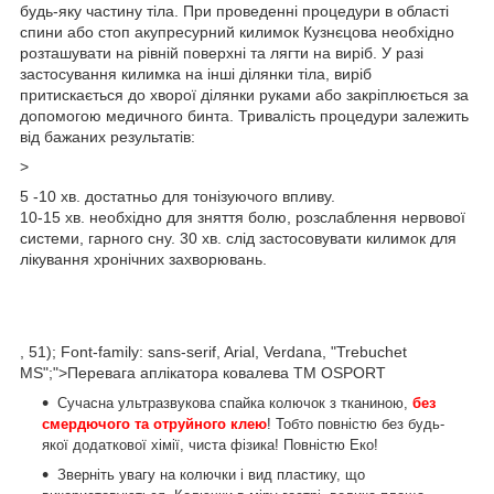
будь-яку частину тіла. При проведенні процедури в області
спини або стоп акупресурний килимок Кузнєцова необхідно
розташувати на рівній поверхні та лягти на виріб. У разі
застосування килимка на інші ділянки тіла, виріб
притискається до хворої ділянки руками або закріплюється за
допомогою медичного бинта. Тривалість процедури залежить
від бажаних результатів:
>
5 -10 хв. достатньо для тонізуючого впливу.
10-15 хв. необхідно для зняття болю, розслаблення нервової
системи, гарного сну. 30 хв. слід застосовувати килимок для
лікування хронічних захворювань.
, 51); Font-family: sans-serif, Arial, Verdana, "Trebuchet
MS";">Перевага аплікатора ковалева TM OSPORT
Сучасна ультразвукова спайка колючок з тканиною,
без
смердючого та отруйного клею
! Тобто повністю без будь-
якої додаткової хімії, чиста фізика! Повністю Еко!
Зверніть увагу на колючки і вид пластику, що