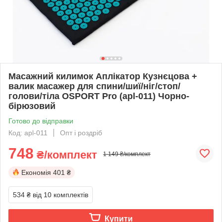
Масажний килимок Аплікатор Кузнєцова +
валик масажер для спини/шиї/ніг/стоп/
голови/тіла OSPORT Pro (apl-011) Чорно-
бірюзовий
Готово до відправки
Код: apl-011
Опт і роздріб
748
₴/комплект
1 149 ₴/комплект
Економія
401 ₴
534 ₴
від 10 комплектів
Купити