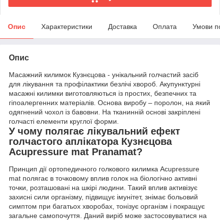
Опис
Характеристики
Доставка
Оплата
Умови п
Опис
Масажний килимок Кузнєцова - унікальний голчастий засіб
для лікування та профілактики безлічі хвороб. Акупунктурні
масажні килимки виготовляються із простих, безпечних та
гіпоалергенних матеріалів. Основа виробу – поролон, на який
одягнений чохол із бавовни. На тканинній основі закріплені
голчасті елементи круглої форми.
У чому полягає лікувальний ефект
голчастого аплікатора Кузнєцова
Acupressure mat Pranamat?
Принцип дії ортопедичного голкового килимка Acupressure
mat полягає в точковому вплив голок на біологічно активні
точки, розташовані на шкірі людини. Такий вплив активізує
захисні сили організму, підвищує імунітет, знімає больовий
симптом при багатьох хворобах, тонізує організм і покращує
загальне самопочуття. Даний виріб може застосовуватися на