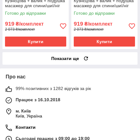
Кузнєцова + валик + подушка
Кузнєцова + валик + подушка
масажер для спини/шиї/ніг
масажер для спини/шиї/ніг
OSPORT Lotus Set (n-0003)
OSPORT Lotus Set (n-0003)
Готово до відправки
Готово до відправки
Сіро-бірюзовий
Сіро-небесний
919
919
₴/комплект
₴/комплект
2 073 ₴/комплект
2 073 ₴/комплект
Купити
Купити
Показати ще
Про нас
99% позитивних з 1282 відгуків за рік
Працює з 16.10.2018
м. Київ
Київ, Україна
Контакти
Сьогодні працює з 09:00 до 19:00