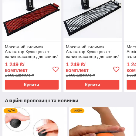
Масажний килимок
Масажний килимок
Мас
Аплікатор Кузнєцова +
Аплікатор Кузнєцова +
Аплі
валик масажер для спини/
валик масажер для спини/
вали
шиї/ніг/голови/тіла
шиї/ніг/голови/тіла
шиї/
1 249
1 249
1 2
₴/
₴/
OSPORT Long (apl-019)
OSPORT Long (apl-019)
OSPO
комплект
комплект
ком
Чорно-червоний
Чорно-небесний
Чорн
1 668 ₴/комплект
1 668 ₴/комплект
1 668
Купити
Купити
Акційні пропозиції та новинки
–57%
–56%