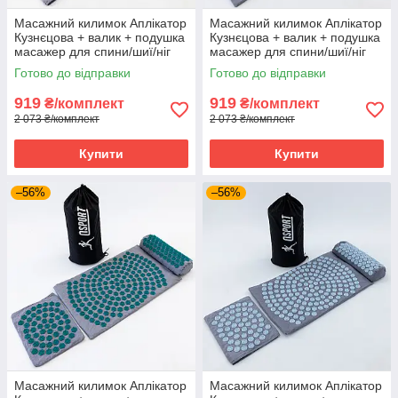
Масажний килимок Аплікатор
Масажний килимок Аплікатор
Кузнєцова + валик + подушка
Кузнєцова + валик + подушка
масажер для спини/шиї/ніг
масажер для спини/шиї/ніг
OSPORT Lotus Set (n-0003)
OSPORT Lotus Set (n-0003)
Готово до відправки
Готово до відправки
Сіро-червоний
Сіро-білий
919
919
₴/комплект
₴/комплект
2 073 ₴/комплект
2 073 ₴/комплект
Купити
Купити
–56%
–56%
Масажний килимок Аплікатор
Масажний килимок Аплікатор