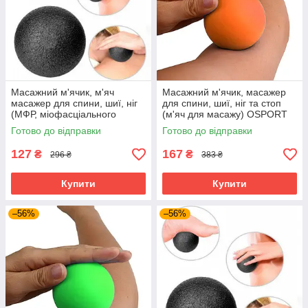
Масажний м'ячик, м'яч
Масажний м'ячик, масажер
масажер для спини, шиї, ніг
для спини, шиї, ніг та стоп
(МФР, міофасціального
(м'яч для масажу) OSPORT
релізу) OSPORT EPP 12см
6см (MS 3271-1)
Готово до відправки
Готово до відправки
(MS 3338-2) Чорний
Помаранчевий
127
167
₴
₴
296 ₴
383 ₴
Купити
Купити
–56%
–56%