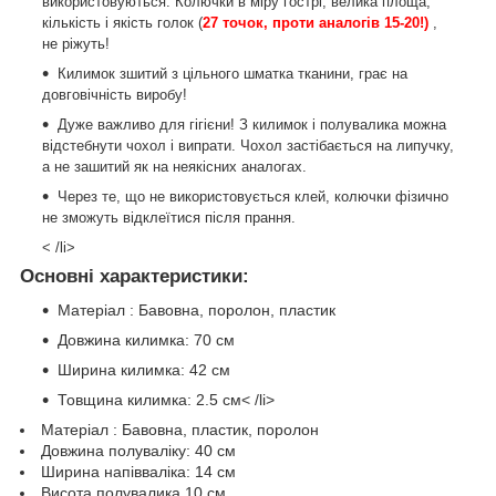
використовуються. Колючки в міру гострі, велика площа,
кількість і якість голок (
27 точок, проти аналогів 15-20!)
,
не ріжуть!
Килимок зшитий з цільного шматка тканини, грає на
довговічність виробу!
Дуже важливо для гігієни! З килимок і полувалика можна
відстебнути чохол і випрати. Чохол застібається на липучку,
а не зашитий як на неякісних аналогах.
Через те, що не використовується клей, колючки фізично
не зможуть відклеїтися після прання.
< /li>
Основні характеристики:
Матеріал : Бавовна, поролон, пластик
Довжина килимка: 70 см
Ширина килимка: 42 см
Товщина килимка: 2.5 см< /li>
Матеріал : Бавовна, пластик, поролон
Довжина полуваліку: 40 см
Ширина напівваліка: 14 см
Висота полувалика 10 см