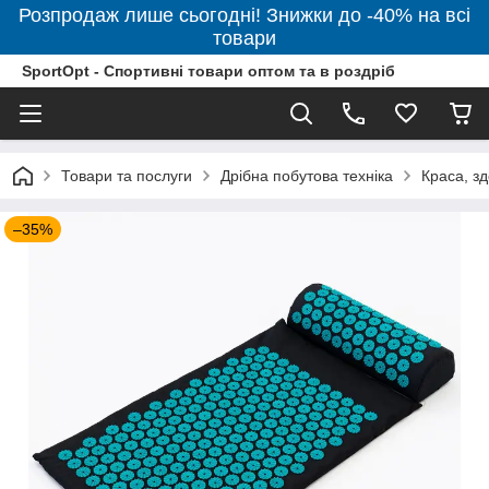
Розпродаж лише сьогодні! Знижки до -40% на всі
товари
SportOpt - Спортивні товари оптом та в роздріб
Товари та послуги
Дрібна побутова техніка
Краса, зд
–35%