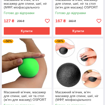
масажер для спини, шиї, ніг
для спини, шиї, ніг та стоп
(МФР, міофасціального
(м'яч для масажу) OSPORT
релізу) OSPORT EPP 12см
6см (MS 3271-1)
Готово до відправки
Готово до відправки
(MS 3338-2) Чорний
Помаранчевий
127
167
₴
₴
296 ₴
383 ₴
Купити
Купити
–56%
–56%
Масажний м'ячик, масажер
Масажний м'ячик, м'яч
для спини, шиї, ніг та стоп
масажер для спини, шиї, ніг
(м'яч для масажу) OSPORT
(МФР, міофасціального
6см (MS 3271-1) Зелений
релізу) OSPORT EPP 10см