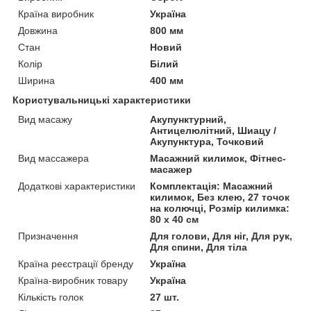
Країна виробник
Україна
Довжина
800 мм
Стан
Новий
Колір
Білий
Ширина
400 мм
Користувальницькі характеристики
Вид масажу
Акупунктурний,
Антицелюлітний, Шиацу /
Акупунктура, Точковий
Вид массажера
Масажний килимок, Фітнес-
масажер
Додаткові характеристики
Комплектація: Масажний
килимок, Без клею, 27 точок
на колючці, Розмір килимка:
80 х 40 см
Призначення
Для голови, Для ніг, Для рук,
Для спини, Для тіла
Країна реєстрації бренду
Україна
Країна-виробник товару
Україна
Кількість голок
27 шт.