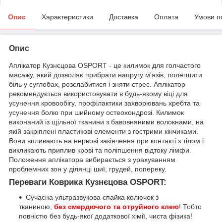
Опис
Характеристики
Доставка
Оплата
Умови п
Опис
Аплікатор Кузнєцова OSPORT - це килимок для голчастого
масажу, який дозволяє прибрати напругу м'язів, полегшити
біль у суглобах, розслабитися і зняти стрес. Аплікатор
рекомендується використовувати в будь-якому віці для
усунення кровообігу, профілактики захворювань хребта та
усунення болю при шийному остеохондрозі. Килимок
виконаний із щільної тканини з бавовняними волокнами, на
якій закріплені пластикові елементи з гострими кінчиками.
Вони впливають на нервові закінчення при контакті з тілом і
викликають приплив крові та поліпшення відтоку лімфи.
Положення аплікатора вибирається з урахуванням
проблемних зон у ділянці шиї, грудей, попереку.
Переваги Коврика Кузнєцова OSPORT:
Сучасна ультразвукова спайка колючок з
тканиною,
без смердючого та отруйного клею
! Тобто
повністю без будь-якої додаткової хімії, чиста фізика!