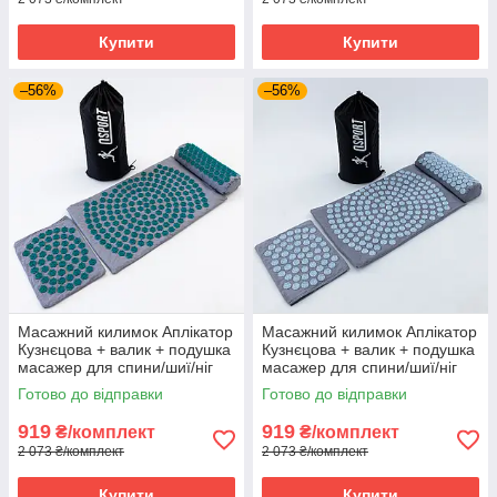
Купити
Купити
–56%
–56%
Масажний килимок Аплікатор
Масажний килимок Аплікатор
Кузнєцова + валик + подушка
Кузнєцова + валик + подушка
масажер для спини/шиї/ніг
масажер для спини/шиї/ніг
OSPORT Lotus Set (n-0003)
OSPORT Lotus Set (n-0003)
Готово до відправки
Готово до відправки
Сіро-бірюзовий
Сіро-небесний
919
919
₴/комплект
₴/комплект
2 073 ₴/комплект
2 073 ₴/комплект
Купити
Купити