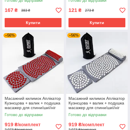
Готово до відправки
Готово до відправки
(MS 3338-3) Чорний
167
121
₴
₴
383 ₴
273 ₴
Купити
Купити
–56%
–56%
Масажний килимок Аплікатор
Масажний килимок Аплікатор
Кузнєцова + валик + подушка
Кузнєцова + валик + подушка
масажер для спини/шиї/ніг
масажер для спини/шиї/ніг
OSPORT Lotus Set (n-0003)
OSPORT Lotus Set (n-0003)
Готово до відправки
Готово до відправки
Сіро-червоний
Сіро-білий
919
919
₴/комплект
₴/комплект
2 073 ₴/комплект
2 073 ₴/комплект