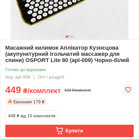
Масажний килимок Аплікатор Кузнєцова
(акупунктурний ігольчатий массажер для
спини) OSPORT Lite 80 (apl-009) Чорно-білий
Готово до відправки
Код: apl-009
Опт і роздріб
449
₴/комплект
628 ₴/комплект
Економія
179 ₴
448 ₴
від 10 комплектів
Купити