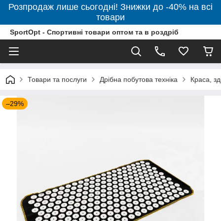
Розпродаж лише сьогодні! Знижки до -40% на всі
товари
SportOpt - Спортивні товари оптом та в роздріб
Товари та послуги
Дрібна побутова техніка
Краса, зд
–29%