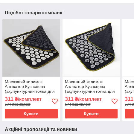
Подібні товари компанії
Масажний килимок
Масажний килимок
Мас
Аплікатор Кузнєцова
Аплікатор Кузнєцова
Аплі
(акупунктурний голка для
(акупунктурний голка для
(аку
спини) OSPORT Lite 50
спини) OSPORT Lite 50
спин
311
311
311
₴/комплект
₴/комплект
(apl-004) Чорно-білий
(apl-004) Чорно-сірий
(apl
574 ₴/комплект
574 ₴/комплект
574 ₴
Купити
Купити
Акційні пропозиції та новинки