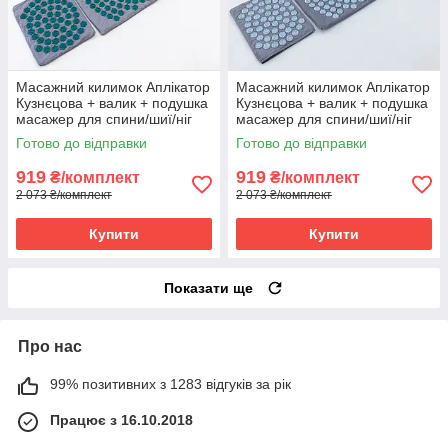
Масажний килимок Аплікатор
Масажний килимок Аплікатор
Кузнєцова + валик + подушка
Кузнєцова + валик + подушка
масажер для спини/шиї/ніг
масажер для спини/шиї/ніг
OSPORT Lotus Set (n-0003)
OSPORT Lotus Set (n-0003)
Готово до відправки
Готово до відправки
Сіро-бірюзовий
Сіро-небесний
919
919
₴/комплект
₴/комплект
2 073 ₴/комплект
2 073 ₴/комплект
Купити
Купити
Показати ще
Про нас
99% позитивних з 1283 відгуків за рік
Працює з 16.10.2018