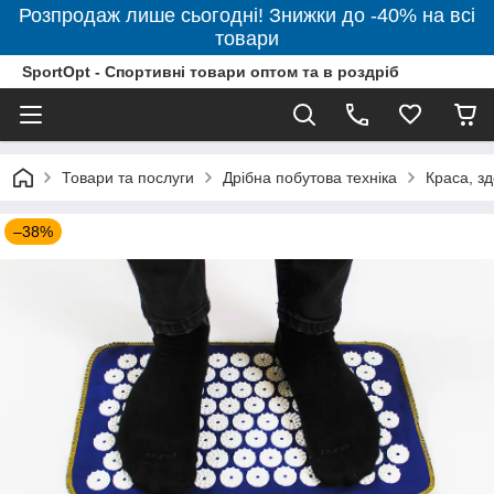
Розпродаж лише сьогодні! Знижки до -40% на всі
товари
SportOpt - Спортивні товари оптом та в роздріб
Товари та послуги
Дрібна побутова техніка
Краса, зд
–38%