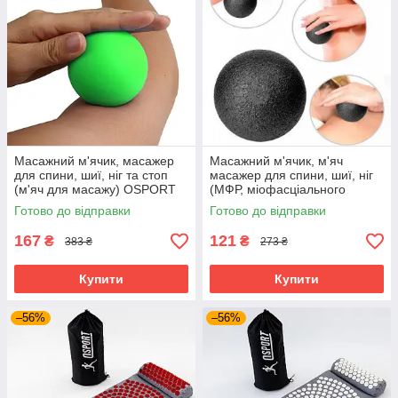
Масажний м'ячик, масажер
Масажний м'ячик, м'яч
для спини, шиї, ніг та стоп
масажер для спини, шиї, ніг
(м'яч для масажу) OSPORT
(МФР, міофасціального
6см (MS 3271-1) Зелений
релізу) OSPORT EPP 10см
Готово до відправки
Готово до відправки
(MS 3338-3) Чорний
167
121
₴
₴
383 ₴
273 ₴
Купити
Купити
–56%
–56%