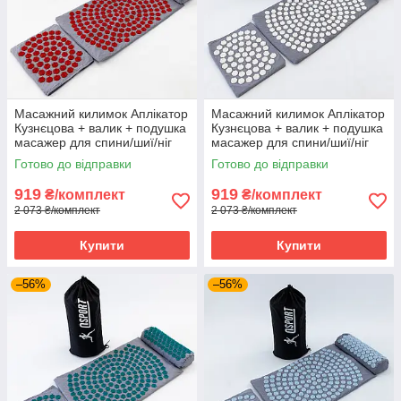
Масажний килимок Аплікатор
Масажний килимок Аплікатор
Кузнєцова + валик + подушка
Кузнєцова + валик + подушка
масажер для спини/шиї/ніг
масажер для спини/шиї/ніг
OSPORT Lotus Set (n-0003)
OSPORT Lotus Set (n-0003)
Готово до відправки
Готово до відправки
Сіро-червоний
Сіро-білий
919
919
₴/комплект
₴/комплект
2 073 ₴/комплект
2 073 ₴/комплект
Купити
Купити
–56%
–56%