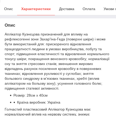
Опис
Характеристики
Доставка
Оплата
Умови 
Опис
Аплікатор Кузнєцова призначений для впливу на
рефлексогенні зони Захар'їна-Геда (поверхні шкіри) і може
бути використаний для: прискореного відновлення
працездатності людини в умовах виробництва, побуту та
спорт; підвищення еластичності та відновлення нормального
тонусу шкіри; покращення венозного кровообігу; нормалізації
сну та зняття стресових станів; зменшення жирових
відкладень рахунок посилення кровообігу в поверхневих
тканинах; відновлення рухливості у суглобах; зняття
больового синдрому в м'язових тканинах, хребті (вплив
аплікатором на больову зону); усунення головного болю;
підвищення статевої активності.
Розмір: 28см х 40см
Країна виробник: Україна
Голчастий пластмасовий Аплікатор Кузнєцова має
нормалізуючий вплив на нервову систему, знижує