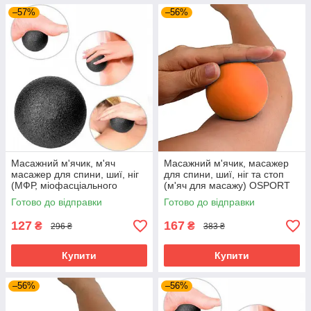
–57%
–56%
Масажний м'ячик, м'яч
Масажний м'ячик, масажер
масажер для спини, шиї, ніг
для спини, шиї, ніг та стоп
(МФР, міофасціального
(м'яч для масажу) OSPORT
релізу) OSPORT EPP 12см
6см (MS 3271-1)
Готово до відправки
Готово до відправки
(MS 3338-2) Чорний
Помаранчевий
127
167
₴
₴
296 ₴
383 ₴
Купити
Купити
–56%
–56%