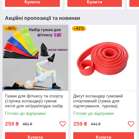
Купити
Купити
Акційні пропозиції та новинки
–46%
–41%
Гумки для фітнесу та спорту
Джгут еспандер гумовий
(стрічка еспандер) гумові
спортивний (гумка для
петлі для ніг/рук/ягідок набір
підтягування, турніка)
5шт OSPORT (OF-0021)
3500x40 мм OSPORT (MS
Готово до відправки
Готово до відправки
2013) Червоний
259
259
₴
₴
481 ₴
441 ₴
Купити
Купити