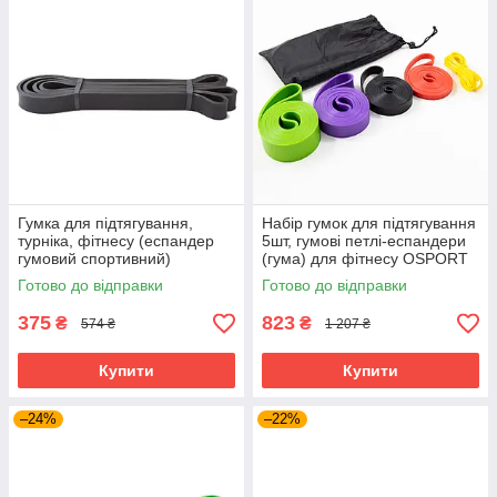
Гумка для підтягування,
Набір гумок для підтягування
турніка, фітнесу (еспандер
5шт, гумові петлі-еспандери
гумовий спортивний)
(гума) для фітнесу OSPORT
2080x22 мм OSPORT (MS
(OF-0256)
Готово до відправки
Готово до відправки
1879)
375
823
₴
₴
574 ₴
1 207 ₴
Купити
Купити
–24%
–22%