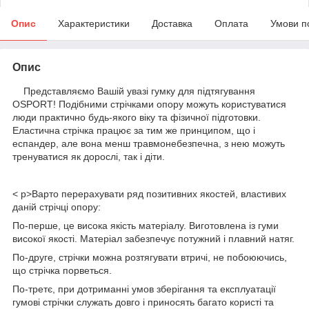
Опис
Характеристики
Доставка
Оплата
Умови п
Опис
Представляємо Вашій увазі гумку для підтягування
OSPORT! Подібними стрічками опору можуть користуватися
люди практично будь-якого віку та фізичної підготовки.
Еластична стрічка працює за тим же принципом, що і
еспандер, але вона менш травмонебезпечна, з нею можуть
тренуватися як дорослі, так і діти.
< p>Варто перерахувати ряд позитивних якостей, властивих
даній стрічці опору:
По-перше, це висока якість матеріалу. Виготовлена із гуми
високої якості. Матеріал забезпечує потужний і плавний натяг.
По-друге, стрічки можна розтягувати втричі, не побоюючись,
що стрічка порветься.
По-третє, при дотриманні умов зберігання та експлуатації
гумові стрічки служать довго і приносять багато користі та