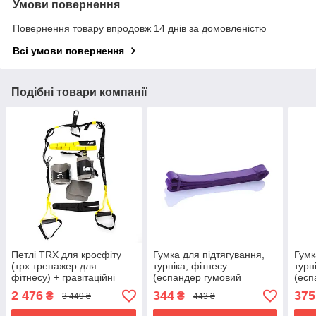
Умови повернення
Повернення товару впродовж 14 днів за домовленістю
Всі умови повернення
Подібні товари компанії
Петлі TRX для кросфіту
Гумка для підтягування,
Гумк
(трх тренажер для
турніка, фітнесу
турн
фітнесу) + гравітаційні
(еспандер гумовий
(есп
черевики для турніку
спортивний) 2080x19 мм
спор
2 476
344
375
₴
₴
3 449 ₴
443 ₴
OSPORT Set 55 (n-0085)
OSPORT (MS 1876)
OSP
Чорно-жовтий