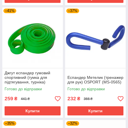
–41%
–37%
Джгут еспандер гумовий
спортивний (гумка для
Еспандер Метелик (тренажер
підтягування, турніка)
для рук) OSPORT (MS-0565)
3500x40 мм OSPORT (MS
Готово до відправки
Готово до відправки
2013) Зелений
259
232
₴
₴
441 ₴
366 ₴
Купити
Купити
–35%
–32%