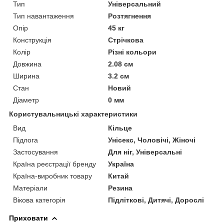
Тип
Універсальний
Тип навантаження
Розтягнення
Опір
45 кг
Конструкція
Стрічкова
Колір
Різні кольори
Довжина
2.08 см
Ширина
3.2 см
Стан
Новий
Діаметр
0 мм
Користувальницькі характеристики
Вид
Кільце
Підлога
Унісекс, Чоловічі, Жіночі
Застосування
Для ніг, Універсальні
Країна реєстрації бренду
Україна
Країна-виробник товару
Китай
Матеріали
Резина
Вікова категорія
Підліткові, Дитячі, Дорослі
Приховати