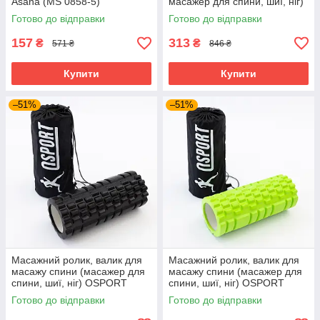
Asana (MS 0858-5)
масажер для спини, шиї, ніг)
Салатовий
OSPORT 33*14см (MS 0857)
Готово до відправки
Готово до відправки
Чорний
157
313
₴
₴
571 ₴
846 ₴
Купити
Купити
–51%
–51%
Масажний ролик, валик для
Масажний ролик, валик для
масажу спини (масажер для
масажу спини (масажер для
спини, шиї, ніг) OSPORT
спини, шиї, ніг) OSPORT
33*14см + чохол (MS 2520)
33*14см + чохол (MS 2520)
Готово до відправки
Готово до відправки
Чорний