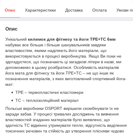
Опис
Характеристики
Доставка
Оплата
Умови п
Опис
Унікальний
килимок для фітнесу та йоги TPE+TC 6мм
набуває все більше і більше шанувальників завдяки
властивостям, якими наділяють його матеріали, що
використовуються в процесі виробництва. Якщо Ви поки не
здогадуєтеся, що позначають ці загадкові літери в назві, ми
допоможемо в цьому розібратися. Особливість матеріалів
йога мата для фітнесу та йоги ТРЕ+ТС – не що інше як
позначення матеріалів, з яких виготовлений спортивний йога-
мат:
ТРЕ – термопластичні еластомери
ТС – теплоізоляційний матеріал
Польські виробники OSPORT вирішили скомбінувати їх не
заради забав. У процесі тривалих досліджень та вивчення
властивостей згаданих матеріалів було виявлено, що
здатність ТС відмінно утримувати тепло, відсутність виділення
токсичних речовин та стійкість до утворення плісняви чудово