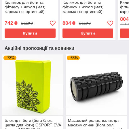
Килимок для йоги та
Килимок для йоги та
Кили
фітнесу + чохол (мат,
фітнесу + чохол (мат,
фітн
каремат спортивний)
каремат спортивний)
каре
OSPORT Yoga ECO Pro
OSPORT Yoga ECO Pro
OSP
804
6мм (n-0007) Бірюзово-
6мм (n-0007) Бірюзово-
6мм 
742
804
₴
₴
1 119 ₴
1 119 ₴
1 119
бузковий
чорний
блак
Купити
Купити
Акційні пропозиції та новинки
–73%
–63%
Блок для йоги (йога блок,
Масажний ролик, валик для
цегла для йоги) OSPORT EVA
масажу спини (йога рол