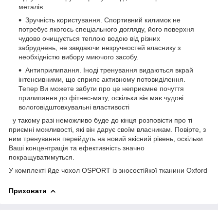
металів
Зручність користування. Спортивний килимок не
потребує якогось спеціального догляду, його поверхня
чудово очищується теплою водою від різних
забруднень, не завдаючи незручностей власнику з
необхідністю вибору миючого засобу.
Антиприлипання. Іноді тренування видаються вкрай
інтенсивними, що сприяє активному потовиділення.
Тепер Ви можете забути про це неприємне почуття
прилипання до фітнес-мату, оскільки він має чудові
вологовідштовхувальні властивості
у такому разі неможливо буде до кінця розповісти про ті
приємні можливості, які він дарує своїм власникам. Повірте, з
ним тренування перейдуть на новий якісний рівень, оскільки
Ваші концентрація та ефективність значно
покращуватимуться.
У комплекті йде чохол OSPORT із зносостійкої тканини Oxford
Приховати