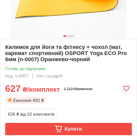
Килимок для йоги та фітнесу + чохол (мат,
каремат спортивний) OSPORT Yoga ECO Pro
6мм (n-0007) Оранжево-чорний
Готово до відправки
Код: n-0007
Опт і роздріб
627
₴/комплект
1 119 ₴/комплект
Економія
492 ₴
626 ₴
від 10 комплектів
Купити