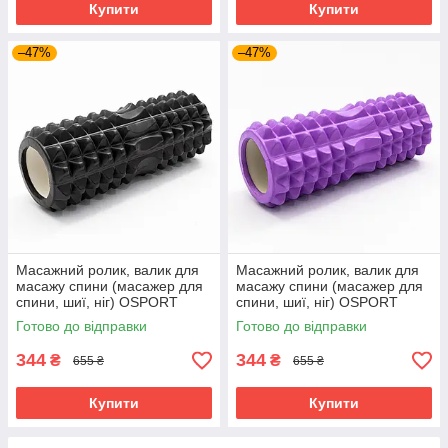
Купити
Купити
–47%
–47%
Масажний ролик, валик для
Масажний ролик, валик для
масажу спини (масажер для
масажу спини (масажер для
спини, шиї, ніг) OSPORT
спини, шиї, ніг) OSPORT
33*13см (MS 0857-4) Чорний
33*13см (MS 0857-4)
Готово до відправки
Готово до відправки
Фіолетовий
344
344
₴
₴
655 ₴
655 ₴
Купити
Купити