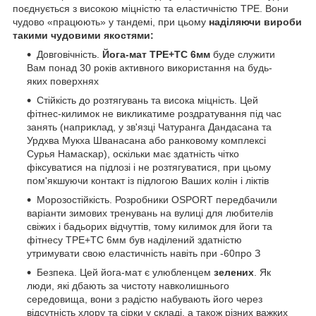
поєднується з високою міцністю та еластичністю ТРЕ. Вони
чудово «працюють» у тандемі, при цьому
наділяючи вироби
такими чудовими якостями:
Довговічність.
Йога-мат TPE+TC 6мм
буде служити
Вам понад 30 років активного використання на будь-
яких поверхнях
Стійкість до розтягувань та висока міцність. Цей
фітнес-килимок не викликатиме роздратування під час
занять (наприклад, у зв'язці Чатуранга Дандасана та
Урдхва Мукха Шванасана або ранковому комплексі
Сурья Намаскар), оскільки має здатність чітко
фіксуватися на підлозі і не розтягуватися, при цьому
пом'якшуючи контакт із підлогою Ваших колін і ліктів
Морозостійкість. Розробники OSPORT передбачили
варіанти зимових тренувань на вулиці для любителів
свіжих і бадьорих відчуттів, тому килимок для йоги та
фітнесу TPE+TC 6мм був наділений здатністю
утримувати свою еластичність навіть при -60
про
З
Безпека. Цей йога-мат є улюбленцем
зелених
. Як
люди, які дбають за чистоту навколишнього
середовища, вони з радістю набувають його через
відсутність хлору та сірки у складі, а також різних важких