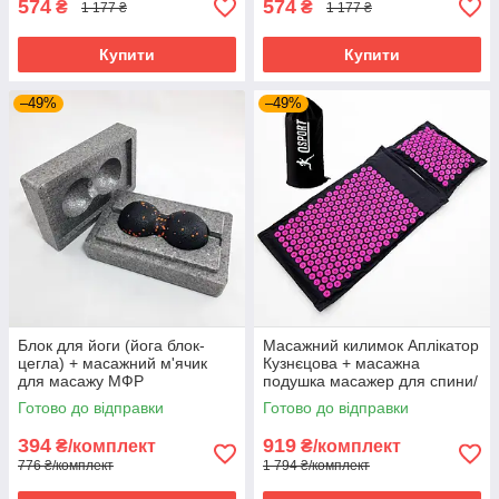
574
574
₴
₴
1 177 ₴
1 177 ₴
Купити
Купити
–49%
–49%
Блок для йоги (йога блок-
Масажний килимок Аплікатор
цегла) + масажний м'ячик
Кузнєцова + масажна
для масажу МФР
подушка масажер для спини/
міофасціального релізу
шиї/голови OSPORT Pro (apl-
Готово до відправки
Готово до відправки
OSPORT (MS 2231)
777) Чорно-рожевий
394
919
₴/комплект
₴/комплект
776 ₴/комплект
1 794 ₴/комплект