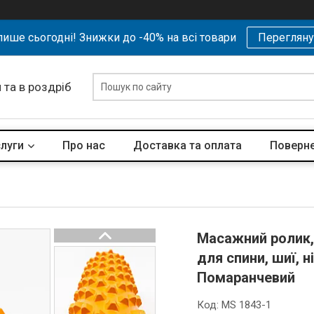
ише сьогодні! Знижки до -40% на всі товари
Перегляну
 та в роздріб
слуги
Про нас
Доставка та оплата
Поверне
Масажний ролик,
для спини, шиї, 
Помаранчевий
Код:
MS 1843-1