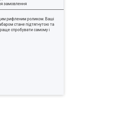
ля замовлення
 цим рифленим роликом. Ваші
абаром стане підтягнутою та
краще спробувати самому і