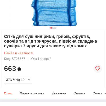
Сітка для сушіння риби, грибів, фруктів,
овочів та ягід триярусна, підвісна складана
сушарка 3 яруси для захисту від комах
Немає в наявності
Код: SF23636
Опт і роздріб
663
₴
373 ₴
від 10 шт.
Опис
Характеристики
Доставка
Оплата
Умови п