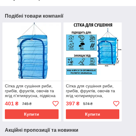
Подібні товари компанії
Сітка для сушіння риби,
Сітка для сушіння риби,
грибів, фруктів, овочів та
грибів, фруктів, овочів та
ягід п'ятиярусна, підвісна
ягід чотириярусна,
складана сушарка 5 ярусів
підвісна складана сушарка
401
397
₴
₴
745 ₴
574 ₴
для захисту від комах
4 яруси для захисту від
комах
Купити
Купити
Акційні пропозиції та новинки