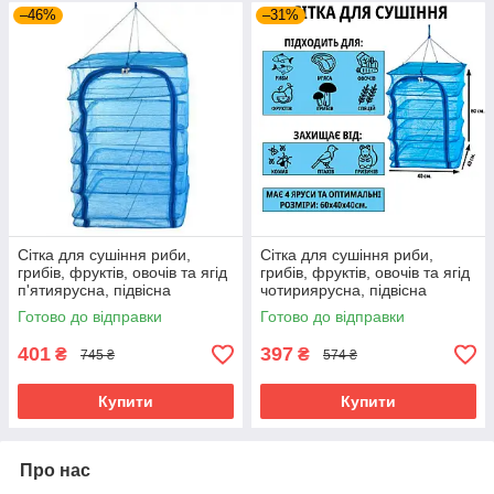
–46%
–31%
Сітка для сушіння риби,
Сітка для сушіння риби,
грибів, фруктів, овочів та ягід
грибів, фруктів, овочів та ягід
п'ятиярусна, підвісна
чотириярусна, підвісна
складана сушарка 5 ярусів
складана сушарка 4 яруси
Готово до відправки
Готово до відправки
для захисту від комах
для захисту від комах
401
397
₴
₴
745 ₴
574 ₴
Купити
Купити
Про нас