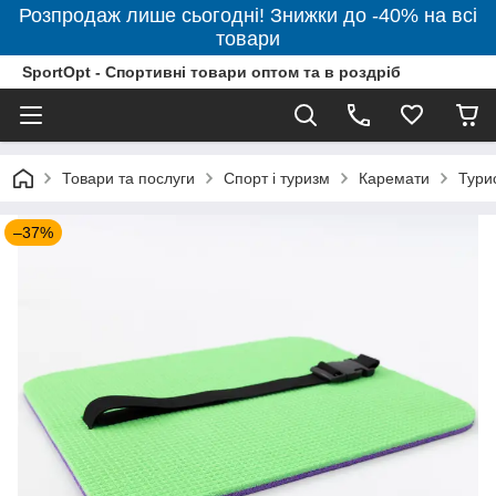
Розпродаж лише сьогодні! Знижки до -40% на всі
товари
SportOpt - Спортивні товари оптом та в роздріб
Товари та послуги
Спорт і туризм
Каремати
Тури
–37%