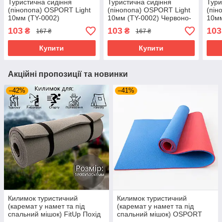
Туристична сидіння
Туристична сидіння
Тури
(пінопопа) OSPORT Light
(пінопопа) OSPORT Light
(пін
10мм (TY-0002)
10мм (TY-0002) Червоно-
10мм
Фіолетово-салатовий
зелений
Фіол
103
103
103
₴
₴
167 ₴
167 ₴
Купити
Купити
Акційні пропозиції та новинки
–42%
–41%
Килимок туристичний
Килимок туристичний
(каремат у намет та під
(каремат у намет та під
спальний мішок) FitUp Похід
спальний мішок) OSPORT