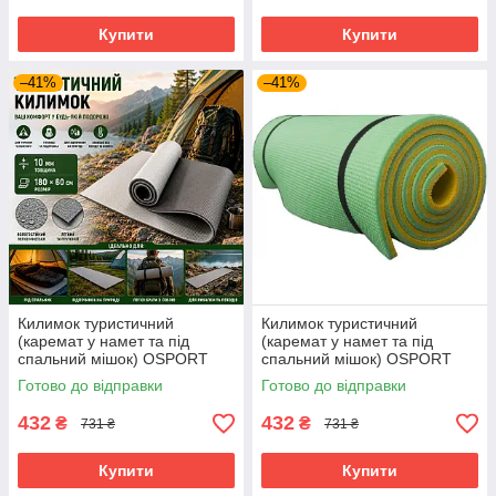
Купити
Купити
–41%
–41%
Килимок туристичний
Килимок туристичний
(каремат у намет та під
(каремат у намет та під
спальний мішок) OSPORT
спальний мішок) OSPORT
Tourist 10мм (FI-0082) Чорно-
Tourist 10мм (FI-0082)
Готово до відправки
Готово до відправки
сірий
Жовто-зелений
432
432
₴
₴
731 ₴
731 ₴
Купити
Купити