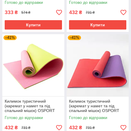
8мм (F-00003)
Tourist 10мм (FI-0082)
Готово до відправки
Готово до відправки
Червоно-синій
333
432
₴
₴
574 ₴
731 ₴
Купити
Купити
–41%
–41%
Килимок туристичний
Килимок туристичний
(каремат у намет та під
(каремат у намет та під
спальний мішок) OSPORT
спальний мішок) OSPORT
Tourist 10мм (FI-0082)
Tourist 10мм (FI-0082)
Готово до відправки
Готово до відправки
Салатово-рожевий
Червоно-фіолетовий
432
432
₴
₴
731 ₴
731 ₴