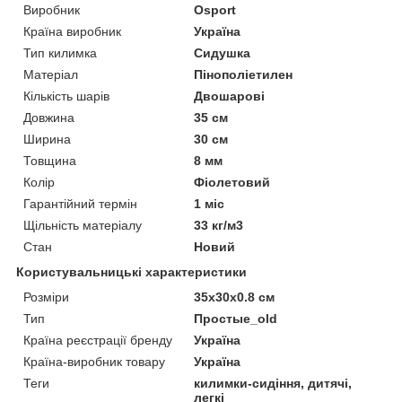
Виробник
Osport
Країна виробник
Україна
Тип килимка
Сидушка
Матеріал
Пінополіетилен
Кількість шарів
Двошарові
Довжина
35 см
Ширина
30 см
Товщина
8 мм
Колір
Фіолетовий
Гарантійний термін
1 міс
Щільність матеріалу
33 кг/м3
Стан
Новий
Користувальницькі характеристики
Розміри
35x30x0.8 см
Тип
Простые_old
Країна реєстрації бренду
Україна
Країна-виробник товару
Україна
Теги
килимки-сидіння, дитячі,
легкі