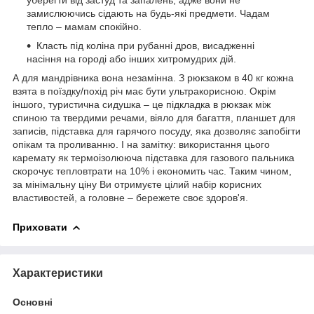
уберегти від застуд та запалень, адже вони не
замислюючись сідають на будь-які предмети. Чадам
тепло – мамам спокійно.
Класть під коліна при рубанні дров, висадженні
насіння на городі або інших хитромудрих дій.
А для мандрівника вона незамінна. З рюкзаком в 40 кг кожна
взята в поїздку/похід річ має бути ультракорисною. Окрім
іншого, туристична сидушка – це підкладка в рюкзак між
спиною та твердими речами, віяло для багаття, планшет для
записів, підставка для гарячого посуду, яка дозволяє запобігти
опікам та проливанню. І на замітку: використання цього
каремату як термоізолююча підставка для газового пальника
скорочує тепловтрати на 10% і економить час. Таким чином,
за мінімальну ціну Ви отримуєте цілий набір корисних
властивостей, а головне – бережете своє здоров'я.
Приховати
Характеристики
Основні