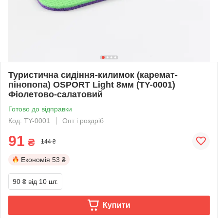
Туристична сидіння-килимок (каремат-
пінопопа) OSPORT Light 8мм (TY-0001)
Фіолетово-салатовий
Готово до відправки
Код: TY-0001
Опт і роздріб
91
₴
144 ₴
Економія
53 ₴
90 ₴
від 10 шт.
Купити