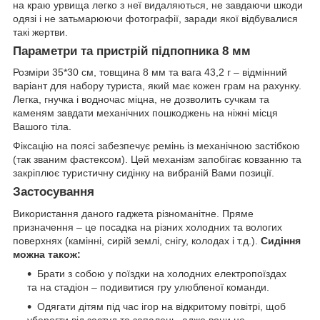
на краю урвища легко з неї видаляються, не завдаючи шкоди
одязі і не затьмарюючи фотографії, заради якої відбувалися
такі жертви.
Параметри та пристрій підпопника 8 мм
Розміри 35*30 см, товщина 8 мм та вага 43,2 г – відмінний
варіант для набору туриста, який має кожен грам на рахунку.
Легка, гнучка і водночас міцна, не дозволить сучкам та
каменям завдати механічних пошкоджень на ніжні місця
Вашого тіла.
Фіксацію на поясі забезпечує ремінь із механічною застібкою
(так званим фастексом). Цей механізм запобігає ковзанню та
закріплює туристичну сидінку на вибраній Вами позиції.
Застосування
Використання даного гаджета різноманітне. Пряме
призначення – це посадка на різних холодних та вологих
поверхнях (камінні, сирій землі, снігу, колодах і т.д.).
Сидіння
можна також:
Брати з собою у поїздки на холодних електропоїздах
та на стадіон ‒ подивитися гру улюбленої команди.
Одягати дітям під час ігор на відкритому повітрі, щоб