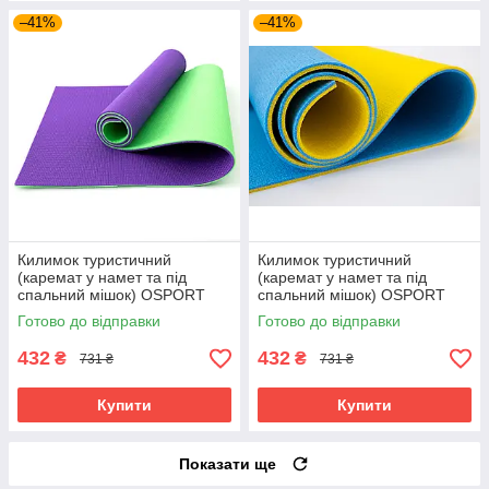
–41%
–41%
Килимок туристичний
Килимок туристичний
(каремат у намет та під
(каремат у намет та під
спальний мішок) OSPORT
спальний мішок) OSPORT
Tourist 10мм (FI-0082)
Tourist 10мм (FI-0082)
Готово до відправки
Готово до відправки
Фіолетово-салатовий
Жовто-Синій
432
432
₴
₴
731 ₴
731 ₴
Купити
Купити
Показати ще