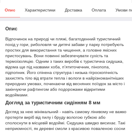
Опис
Характеристики
Доставка
Оплата
Умови п
Опис
Відпочинок на природі чи пляжі, багатоденний туристичний
похід у гори, риболовля чи дитячі забави у парку потребують
простих для використання та чищення, а головне якісних
пристосувань. Вони повинні забезпечувати сухість та
термоізоляцію. Одним з таких виробів є туристична сидушка,
відома ще під назвами хоба, п'ятиточечник, пінопопа,
підпопник. Його спінена структура і низька гігроскопічність
захистять тіло від втрати тепла і вологи в найрізноманітніших
природних умовах, починаючи від весняних поїздок за місто і
закінчуючи рафтингом або подорожами відкритими
водоймами.
Догляд за туристичним сидінням 8 мм
Догляд за нею мінімальний - навіть самому лінивому не важко
протерти виріб від пилу і бруду вологою губкою або
сполоснути в місцевій водоймі. Сидушка швидко висихає. Такі
неприємності, як деревні смоли з красивою поваленою сосни