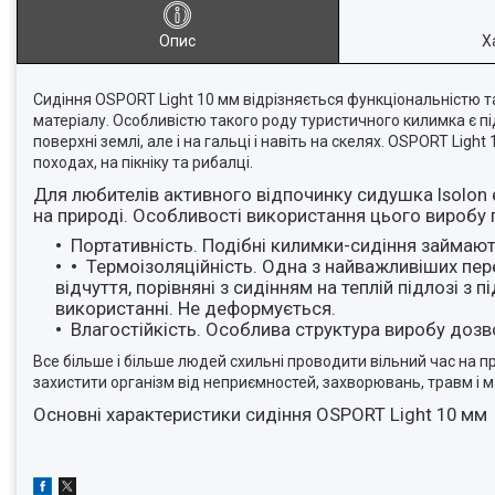
Опис
Х
Сидіння
OSPORT Light 10 мм
відрізняється функціональністю т
матеріалу. Особливістю такого роду туристичного килимка є пі
поверхні землі, але і на гальці і навіть на скелях. OSPORT Lig
походах, на пікніку та рибалці.
Для любителів активного відпочинку сидушка Isolon
на природі.
Особливості використання цього виробу 
Портативність. Подібні килимки-сидіння займають
Термоізоляційність. Одна з найважливіших пере
відчуття, порівняні з сидінням на теплій підлозі з 
використанні. Не деформується.
Влагостійкість. Особлива структура виробу дозв
Все більше і більше людей схильні проводити вільний час на пр
захистити організм від неприємностей, захворювань, травм і 
Основні характеристики сидіння OSPORT Light 10 мм