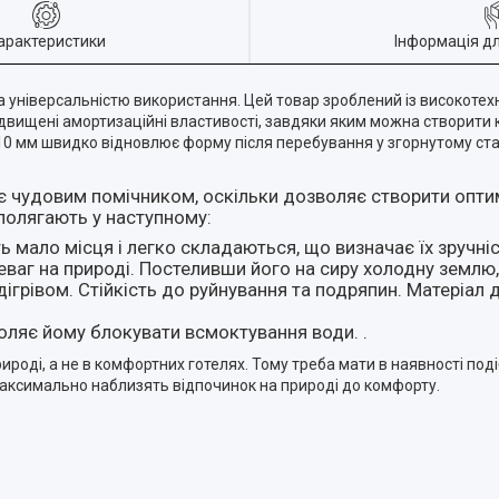
арактеристики
Інформація д
а універсальністю використання. Цей товар зроблений із високотех
двищені амортизаційні властивості, завдяки яким можна створити к
ht 10 мм швидко відновлює форму після перебування у згорнутому ста
 є чудовим помічником, оскільки дозволяє створити опт
полягають у наступному:
 мало місця і легко складаються, що визначає їх зручніс
ваг на природі. Постеливши його на сиру холодну землю,
підігрівом. Стійкість до руйнування та подряпин. Матеріал 
оляє йому блокувати всмоктування води. .
ироді, а не в комфортних готелях. Тому треба мати в наявності под
максимально наблизять відпочинок на природі до комфорту.