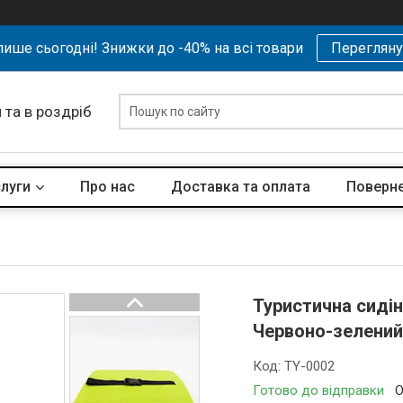
ише сьогодні! Знижки до -40% на всі товари
Перегляну
 та в роздріб
слуги
Про нас
Доставка та оплата
Поверне
Туристична сидін
Червоно-зелени
Код:
TY-0002
Готово до відправки
О