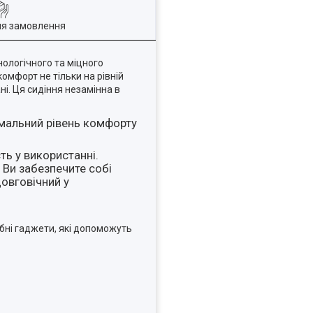
ля замовлення
нологічного та міцного
омфорт не тільки на рівній
ні. Ця сидіння незамінна в
имальний рівень комфорту
ть у використанні.
 Ви забезпечите собі
довговічний у
ібні гаджети, які допоможуть