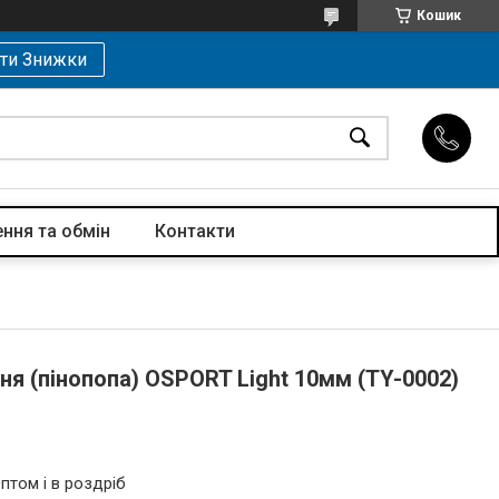
Кошик
ти Знижки
ння та обмін
Контакти
ня (пінопопа) OSPORT Light 10мм (TY-0002)
й
птом і в роздріб