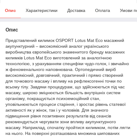
Опис
Характеристики
Доставка
Оплата
Умови п
Опис
Представлений килимок OSPORT Lotus Mat Eco масажний
акупунктурний – високоякісний аналог українського
виробництва європейського знаменитого бренду масажних
килимків Lotus Mat Eco виготовлений за аналогічною
технологією, з урахуванням специфіки чудо-голок, і звичайно
ж феноменального наповнювача. Ортопедичний виріб
високоякісний, довговічний, практичний і прямо створений
для точкового масажу і впливу на рефлексогенні точки по
всьому тілу. Завдяки процедурам, що здійснюються під час
масажу, широко зміцнюється більшість внутрішніх систем
організму, покращується психоемоційний стан,
уповільнюються процеси старіння, і зростає рівень статевої
активності як у жінок, так і у чоловіків. Для значного
підвищення рівня позитивних результатів від сеансів
рекомендується чергувати зони впливу акупунктурного
масажу. Наприклад, спочатку пройтися килимком, потім лягти
на нього. На поверхні розташована множина шипованих