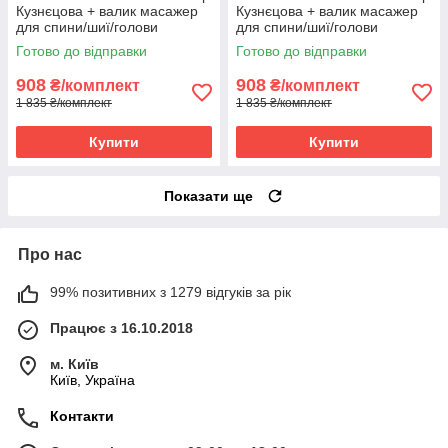
Кузнєцова + валик масажер
Кузнєцова + валик масажер
для спини/шиї/голови
для спини/шиї/голови
OSPORT Lotus Sun Mat Eco
OSPORT Lotus Sun Mat Eco
Готово до відправки
Готово до відправки
(apl-029) Чорно-білий
(apl-029) Чорно-бірюзовий
908
908
₴/комплект
₴/комплект
1 835 ₴/комплект
1 835 ₴/комплект
Купити
Купити
Показати ще
Про нас
99% позитивних з 1279 відгуків за рік
Працює з 16.10.2018
м. Київ
Київ, Україна
Контакти