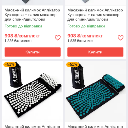
Масажний килимок Аплікатор
Масажний килимок Аплікатор
Кузнєцова + валик масажер
Кузнєцова + валик масажер
для спини/шиї/голови
для спини/шиї/голови
OSPORT Lotus Sun Mat Eco
OSPORT Lotus Sun Mat Eco
Готово до відправки
Готово до відправки
(apl-029) Сіро-білий
(apl-029) Сіро-чорний
908
908
₴/комплект
₴/комплект
1 835 ₴/комплект
1 835 ₴/комплект
Купити
Купити
–51%
–51%
Масажний килимок Аплікатор
Масажний килимок Аплікатор