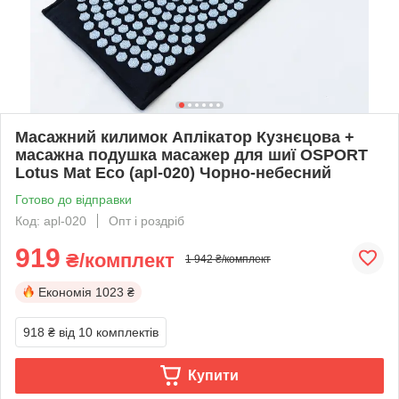
Масажний килимок Аплікатор Кузнєцова +
масажна подушка масажер для шиї OSPORT
Lotus Mat Eco (apl-020) Чорно-небесний
Готово до відправки
Код: apl-020
Опт і роздріб
919
₴/комплект
1 942 ₴/комплект
Економія
1023 ₴
918 ₴
від 10 комплектів
Купити