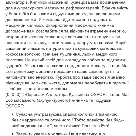
аплікаторів. Килимок масажний Кузнєцова має призначення
для акупресурного масажу та рефлексотерапії. Ефективність
у боротьбі з больовими відчуттями доведена численними
дослідженнями. У комплекті йде масажна подушка та
масажний килимок. Використання масажного килимка
допоможе вам розслабитися та відновити втрачену енергію,
покращити кровопостачання, еластичність та тонус шкіри,
підвищити якість сну, зняти м'язову напругу та спазми. Виріб
виконаний з якісних натуральних та сумішових матеріалів:
кокосове волокно, гречане лушпиння, льону, медичного
пластику. Це дієвий засіб для догляду за собою та підтримки
здоров'я. Усього кілька хвилин щоденного масажу з Lotus Mat
Eco допоможуть значно покращити ваше самопочуття та
наповнити вас енергією. Турбота про ваше здоров'я значно
підвищує вашу якість життя, допомагає перебувати в гармонії
з собою і з навколишнім світом.
(0, 0, 0);">Переваги Аплікатора Кузнєцова OSPORT Lotus Mat
Eco масажного (акупунктурного) килимка та подушки
OSPORT:
Сучасна ультразвукова спайка колючок з тканиною,
без смердючого та отруйного ! Тобто повністю без будь-
якої додаткової хімії, чиста фізика! Повністю Еко!
Зверніть увагу на колючки і вид пластику, що