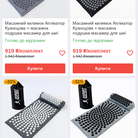
Масажний килимок Аплікатор
Масажний килимок Аплікатор
Кузнєцова + масажна
Кузнєцова + масажна
подушка масажер для шиї
подушка масажер для шиї
OSPORT Lotus Mat Eco (apl-
OSPORT Lotus Mat Eco (apl-
Готово до відправки
Готово до відправки
020) Сіро-сірий
020) Чорно-сірий
919
919
₴/комплект
₴/комплект
1 942 ₴/комплект
1 942 ₴/комплект
Купити
Купити
–51%
–51%