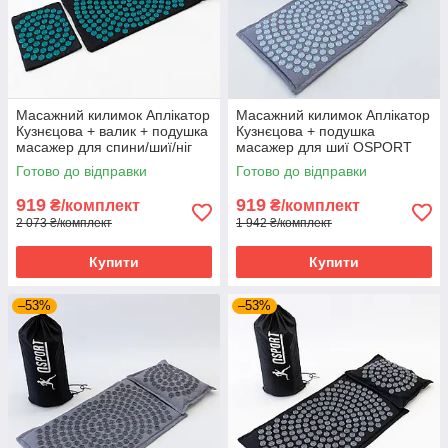
Масажний килимок Аплікатор
Масажний килимок Аплікатор
Кузнєцова + валик + подушка
Кузнєцова + подушка
масажер для спини/шиї/ніг
масажер для шиї OSPORT
OSPORT Lotus Set (n-0003)
Lotus Mat Eco (apl-020) Сіро-
Готово до відправки
Готово до відправки
Чорно-бірюзовий
небесний
919
919
₴/комплект
₴/комплект
2 073 ₴/комплект
1 942 ₴/комплект
Купити
Купити
–53%
–53%