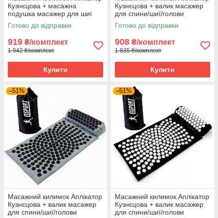
Кузнєцова + масажна
Кузнєцова + валик масажер
подушка масажер для шиї
для спини/шиї/голови
OSPORT Lotus Mat Eco (apl-
OSPORT Lotus Sun Mat Eco
Готово до відправки
Готово до відправки
020) Чорно-сірий
(apl-029) Сіро-білий
919
908
₴/комплект
₴/комплект
1 942 ₴/комплект
1 835 ₴/комплект
Купити
Купити
–51%
–51%
Масажний килимок Аплікатор
Масажний килимок Аплікатор
Кузнєцова + валик масажер
Кузнєцова + валик масажер
для спини/шиї/голови
для спини/шиї/голови