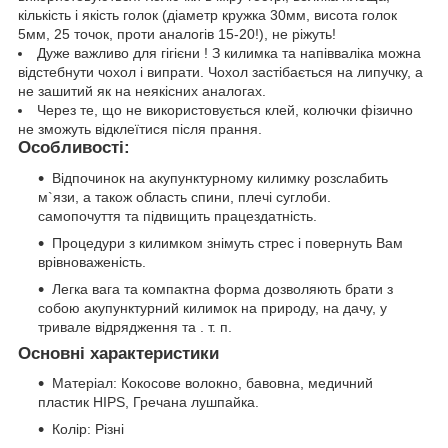
кількість і якість голок (діаметр кружка 30мм, висота голок
5мм, 25 точок, проти аналогів 15-20!), не ріжуть!
Дуже важливо для гігієни ! З килимка та напівваліка можна
відстебнути чохол і випрати. Чохол застібається на липучку, а
не зашитий як на неякісних аналогах.
Через те, що не використовується клей, колючки фізично
не зможуть відклеїтися після прання.
Особливості:
Відпочинок на акупунктурному килимку розслабить
м`язи, а також область спини, плечі суглоби.
самопочуття та підвищить працездатність.
Процедури з килимком знімуть стрес і повернуть Вам
врівноваженість.
Легка вага та компактна форма дозволяють брати з
собою акупунктурний килимок на природу, на дачу, у
тривале відрядження та . т. п.
Основні характеристики
Матеріал: Кокосове волокно, бавовна, медичний
пластик HIPS, Гречана лушпайка.
Колір: Різні