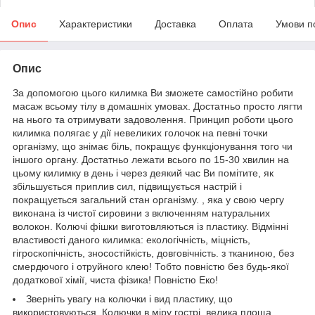
Опис
Характеристики
Доставка
Оплата
Умови п
Опис
За допомогою цього килимка Ви зможете самостійно робити
масаж всьому тілу в домашніх умовах. Достатньо просто лягти
на нього та отримувати задоволення. Принцип роботи цього
килимка полягає у дії невеликих голочок на певні точки
організму, що знімає біль, покращує функціонування того чи
іншого органу. Достатньо лежати всього по 15-30 хвилин на
цьому килимку в день і через деякий час Ви помітите, як
збільшується приплив сил, підвищується настрій і
покращується загальний стан організму. , яка у свою чергу
виконана із чистої сировини з включенням натуральних
волокон. Колючі фішки виготовляються із пластику. Відмінні
властивості даного килимка: екологічність, міцність,
гігроскопічність, зносостійкість, довговічність. з тканиною, без
смердючого і отруйного клею! Тобто повністю без будь-якої
додаткової хімії, чиста фізика! Повністю Еко!
Зверніть увагу на колючки і вид пластику, що
використовуються. Колючки в міру гострі, велика площа,