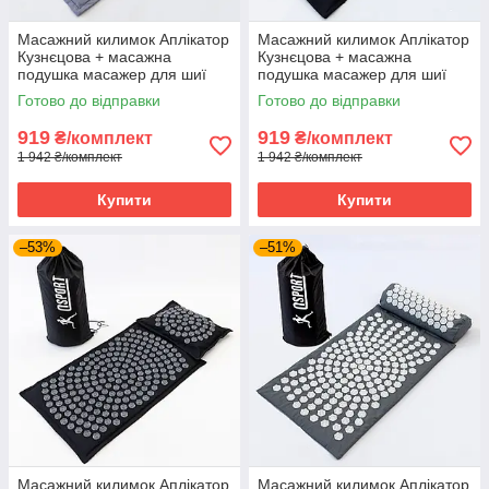
Масажний килимок Аплікатор
Масажний килимок Аплікатор
Кузнєцова + масажна
Кузнєцова + масажна
подушка масажер для шиї
подушка масажер для шиї
OSPORT Lotus Mat Eco (apl-
OSPORT Lotus Mat Eco (apl-
Готово до відправки
Готово до відправки
020) Сіро-сірий
020) Чорно-небесний
919
919
₴/комплект
₴/комплект
1 942 ₴/комплект
1 942 ₴/комплект
Купити
Купити
–53%
–51%
Масажний килимок Аплікатор
Масажний килимок Аплікатор