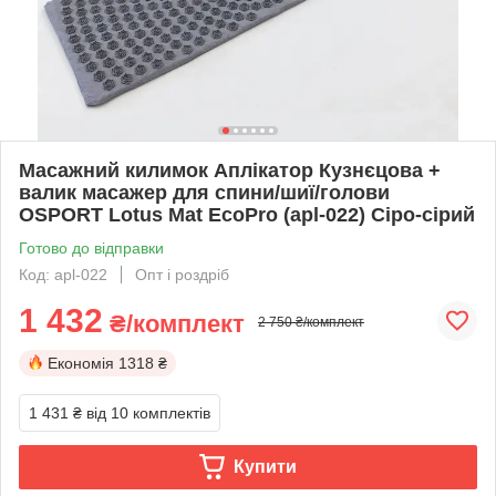
Масажний килимок Аплікатор Кузнєцова +
валик масажер для спини/шиї/голови
OSPORT Lotus Mat EcoPro (apl-022) Сіро-сірий
Готово до відправки
Код: apl-022
Опт і роздріб
1 432
₴/комплект
2 750 ₴/комплект
Економія
1318 ₴
1 431 ₴
від 10 комплектів
Купити