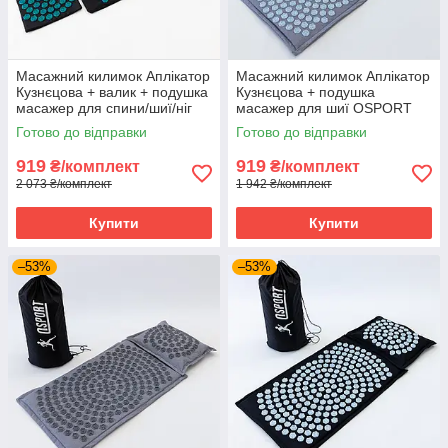
Масажний килимок Аплікатор
Масажний килимок Аплікатор
Кузнєцова + валик + подушка
Кузнєцова + подушка
масажер для спини/шиї/ніг
масажер для шиї OSPORT
OSPORT Lotus Set (n-0003)
Lotus Mat Eco (apl-020) Сіро-
Готово до відправки
Готово до відправки
Чорно-бірюзовий
небесний
919
919
₴/комплект
₴/комплект
2 073 ₴/комплект
1 942 ₴/комплект
Купити
Купити
–53%
–53%