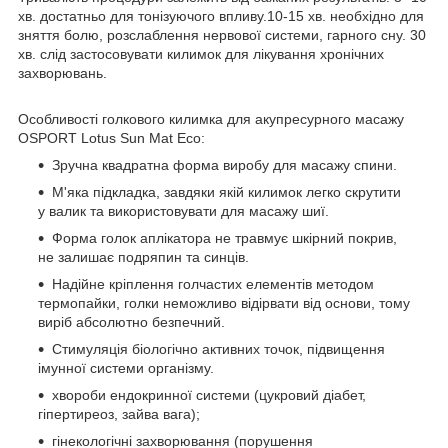
хв. достатньо для тонізуючого впливу.
10-15 хв. необхідно для
зняття болю, розслаблення нервової системи, гарного сну. 30
хв. слід застосовувати килимок для лікування хронічних
захворювань.
Особливості голкового килимка для акупресурного масажу
OSPORT Lotus Sun Mat Eco:
Зручна квадратна форма виробу для масажу спини.
М'яка підкладка, завдяки якій килимок легко скрутити
у валик та використовувати для масажу шиї.
Форма голок аплікатора не травмує шкірний покрив,
не залишає подряпин та синців.
Надійне кріплення голчастих елементів методом
термопайки, голки неможливо відірвати від основи, тому
виріб абсолютно безпечний.
Стимуляція біологічно активних точок, підвищення
імунної системи організму.
хвороби ендокринної системи (цукровий діабет,
гіпертиреоз, зайва вага);
гінекологічні захворювання (порушення