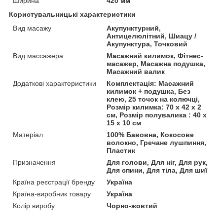
Ширина
420 мм
Користувальницькі характеристики
Вид масажу
Акупунктурний,
Антицелюлітний, Шиацу /
Акупунктура, Точковий
Вид массажера
Масажний килимок, Фітнес-
масажер, Масажна подушка,
Масажний валик
Додаткові характеристики
Комплектація: Масажний
килимок + подушка, Без
клею, 25 точок на колючці,
Розмір килимка: 70 х 42 х 2
см, Розмір полувалика : 40 х
15 х 10 см
Матеріал
100% Бавовна, Кокосове
волокно, Гречане лушпиння,
Пластик
Призначення
Для голови, Для ніг, Для рук,
Для спини, Для тіла, Для шиї
Країна реєстрації бренду
Україна
Країна-виробник товару
Україна
Колір виробу
Чорно-жовтий