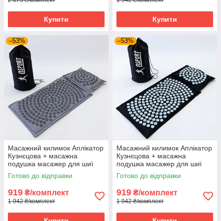
2 073 ₴/комплект
1 942 ₴/комплект
Купити
Купити
–53%
–53%
Масажний килимок Аплікатор
Масажний килимок Аплікатор
Кузнєцова + масажна
Кузнєцова + масажна
подушка масажер для шиї
подушка масажер для шиї
OSPORT Lotus Mat Eco (apl-
OSPORT Lotus Mat Eco (apl-
Готово до відправки
Готово до відправки
020) Сіро-сірий
020) Чорно-небесний
919
919
₴/комплект
₴/комплект
1 942 ₴/комплект
1 942 ₴/комплект
Купити
Купити