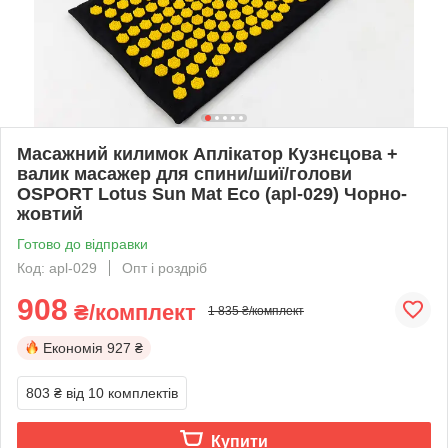
Масажний килимок Аплікатор Кузнєцова +
валик масажер для спини/шиї/голови
OSPORT Lotus Sun Mat Eco (apl-029) Чорно-
жовтий
Готово до відправки
Код: apl-029
Опт і роздріб
908
₴/комплект
1 835 ₴/комплект
Економія
927 ₴
803 ₴
від 10 комплектів
Купити