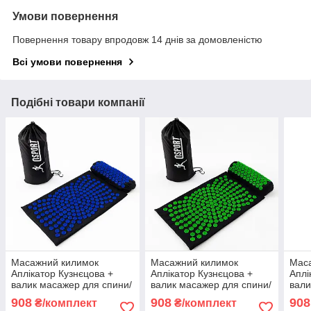
Умови повернення
Повернення товару впродовж 14 днів за домовленістю
Всі умови повернення
Подібні товари компанії
Масажний килимок
Масажний килимок
Мас
Аплікатор Кузнєцова +
Аплікатор Кузнєцова +
Аплі
валик масажер для спини/
валик масажер для спини/
вали
шиї/голови OSPORT Lotus
шиї/голови OSPORT Lotus
шиї/
908
908
908
₴/комплект
₴/комплект
Sun Mat Eco (apl-029)
Sun Mat Eco (apl-029)
Sun 