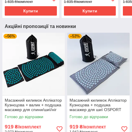
1 835 ₴/комплект
1 835 ₴/комплект
1 835
Чорно-синій
Чорно-салатовий
Сіро
Купити
Купити
Акційні пропозиції та новинки
–56%
–53%
Масажний килимок Аплікатор
Масажний килимок Аплікатор
Кузнєцова + валик + подушка
Кузнєцова + подушка
масажер для спини/шиї/ніг
масажер для шиї OSPORT
OSPORT Lotus Set (n-0003)
Lotus Mat Eco (apl-020) Сіро-
Готово до відправки
Готово до відправки
Чорно-бірюзовий
небесний
919
919
₴/комплект
₴/комплект