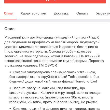
Опис
Характеристики
Доставка
Оплата
Умови п
Опис
Масажний килимок Кузнєцова - унікальний голчастий засіб
для лікування та профілактики безлічі хвороб. Акупунктурні
масажні килимки виготовляються із простих, безпечних та
гіпоалергенних матеріалів. Основа виробу – кокосове
волокно, на який одягнений чохол із бавовни. На тканинній
основі закріплені голчасті елементи круглої форми. Перевага
аплікатора ковалева TM OSPORT
Сучасна ультразвукова спайка колючок з тканиною,
без смердючого та отруйного клею! Тобто повністю без
будь-якої додаткової хімії, чиста фізика! Повністю Еко!
Зверніть увагу на колючки і вид пластику, що
використовуються. Колючки в міру гострі, велика площа,
кількість і якість голок (діаметр кружка 30мм, висота
голок 5мм, 25 точок, проти аналогів 15-20!), не ріжуть!
Килимок пошитий із цільного шматка тканини, грає на