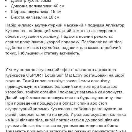
Діаметр кухля: 30мм
Довжина полувалика: 40 см
Ширина півувалика: 15 см
Висота напівваліка 10 см
Набір килимок акупунктурний масажний + подушка Аплікатор
Кузнєцова - найкращий масажний комплект аксесуроав з
області лікування організму. Надають повний релакс та
сприяє профілактиці хвороб попереку. Позбавляє ваше тіло
від болю в м'язах і суглобах, надаючи для кожного робочий
тонус, і збільшуючи статеву активність.
У чому полягає лікувальний ефект голчастого аплікатора
Кузнєцова OSPORT Lotus Sun Mat Eco? розташовані на шкірі
людини. Такий вплив активізує захисні сили організму,
підвищує імунітет, знімає больовий симптом при багатьох
хворобах, тонізує організм і покращує загальне самопочуття.
Даний виріб може застосовуватися на будь-яку частину тіла.
При проведенні процедури в області спини або стоп
акупресурний килимок Кузнєцова необхідно розташувати на
рівній поверхні та лягти на виріб. У разі застосування килимка
на інші ділянки тіла, виріб притискається до хворої ділянки
руками або закріплюється за допомогою медичного бинта.
Тривалість процедури залежить від бажаних результатів: 5 -10