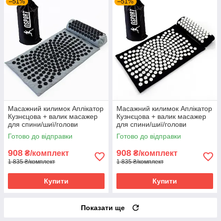
–51%
–51%
Масажний килимок Аплікатор
Масажний килимок Аплікатор
Кузнєцова + валик масажер
Кузнєцова + валик масажер
для спини/шиї/голови
для спини/шиї/голови
OSPORT Lotus Sun Mat Eco
OSPORT Lotus Sun Mat Eco
Готово до відправки
Готово до відправки
(apl-029) Сіро-чорний
(apl-029) Чорно-білий
908
908
₴/комплект
₴/комплект
1 835 ₴/комплект
1 835 ₴/комплект
Купити
Купити
Показати ще