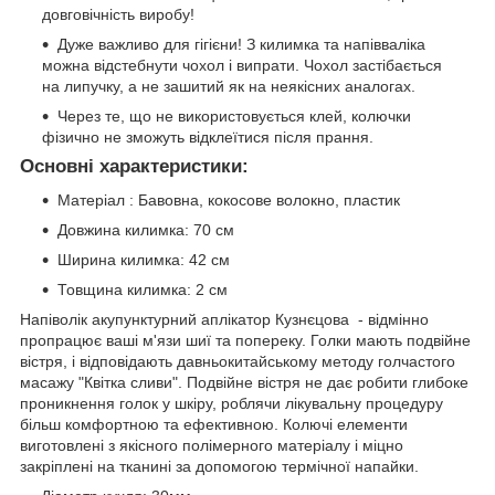
довговічність виробу!
Дуже важливо для гігієни! З килимка та напівваліка
можна відстебнути чохол і випрати. Чохол застібається
на липучку, а не зашитий як на неякісних аналогах.
Через те, що не використовується клей, колючки
фізично не зможуть відклеїтися після прання.
Основні характеристики:
Матеріал : Бавовна, кокосове волокно, пластик
Довжина килимка: 70 см
Ширина килимка: 42 см
Товщина килимка: 2 см
Напіволік акупунктурний аплікатор Кузнєцова - відмінно
пропрацює ваші м'язи шиї та попереку. Голки мають подвійне
вістря, і відповідають давньокитайському методу голчастого
масажу "Квітка сливи". Подвійне вістря не дає робити глибоке
проникнення голок у шкіру, роблячи лікувальну процедуру
більш комфортною та ефективною. Колючі елементи
виготовлені з якісного полімерного матеріалу і міцно
закріплені на тканині за допомогою термічної напайки.