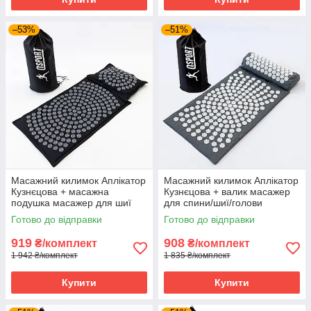
–53%
–51%
Масажний килимок Аплікатор
Масажний килимок Аплікатор
Кузнєцова + масажна
Кузнєцова + валик масажер
подушка масажер для шиї
для спини/шиї/голови
OSPORT Lotus Mat Eco (apl-
OSPORT Lotus Sun Mat Eco
Готово до відправки
Готово до відправки
020) Чорно-сірий
(apl-029) Сіро-білий
919
908
₴/комплект
₴/комплект
1 942 ₴/комплект
1 835 ₴/комплект
Купити
Купити