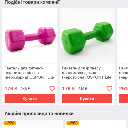
Подібні товари компанії
Гантель для фітнесу
Гантель для фітнесу
Гант
пластикова цільна
пластикова цільна
плас
(нерозбірна) OSPORT Lite
(нерозбірна) OSPORT Lite
(нер
2 кг (OF-0115) Рожевий
2 кг (OF-0115) Зелений
4 кг
176
176
253
₴
₴
248 ₴
248 ₴
Купити
Купити
Акційні пропозиції та новинки
–29%
–29%