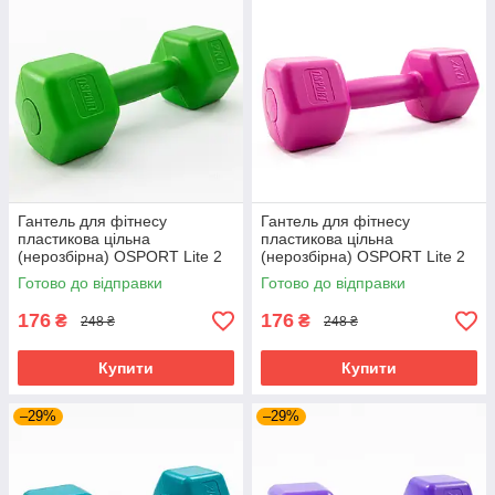
Гантель для фітнесу
Гантель для фітнесу
пластикова цільна
пластикова цільна
(нерозбірна) OSPORT Lite 2
(нерозбірна) OSPORT Lite 2
кг (OF-0115) Зелений
кг (OF-0115) Рожевий
Готово до відправки
Готово до відправки
176
176
₴
₴
248 ₴
248 ₴
Купити
Купити
–29%
–29%