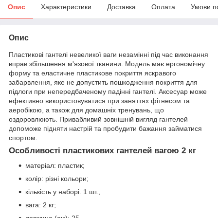
Опис
Характеристики
Доставка
Оплата
Умови п
Опис
Пластикові гантелі невеликої ваги незамінні під час виконання
вправ збільшення м'язової тканини. Модель має ергономічну
форму та еластичне пластикове покриття яскравого
забарвлення, яке не допустить пошкодження покриття для
підлоги при непередбаченому падінні гантелі. Аксесуар може
ефективно використовуватися при заняттях фітнесом та
аеробікою, а також для домашніх тренувань, що
оздоровлюють. Привабливий зовнішній вигляд гантелей
допоможе підняти настрій та пробудити бажання займатися
спортом.
Особливості пластикових гантелей вагою 2 кг
матеріал: пластик;
колір: різні кольори;
кількість у наборі: 1 шт.;
вага: 2 кг;
довжина (см): 25