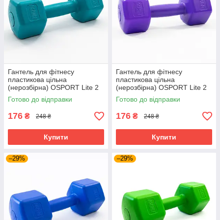
Гантель для фітнесу
Гантель для фітнесу
пластикова цільна
пластикова цільна
(нерозбірна) OSPORT Lite 2
(нерозбірна) OSPORT Lite 2
кг (OF-0115) Бірюзовий
кг (OF-0115) Фіолетовий
Готово до відправки
Готово до відправки
176
176
₴
₴
248 ₴
248 ₴
Купити
Купити
–29%
–29%