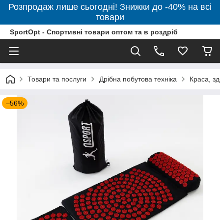
Розпродаж лише сьогодні! Знижки до -40% на всі
товари
SportOpt - Спортивні товари оптом та в роздріб
Товари та послуги
Дрібна побутова техніка
Краса, зд
–56%