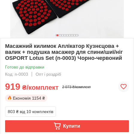
Масажний килимок Аплікатор Кузнєцова +
валик + подушка масажер для спини/шиї/ніг
OSPORT Lotus Set (n-0003) Чорно-червоний
Готово до відправки
Код: n-0003
Опт і роздріб
919
₴/комплект
2 073 ₴/комплект
Економія
1154 ₴
803 ₴
від 10 комплектів
Купити