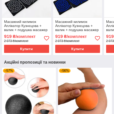
Масажний килимок
Масажний килимок
Мас
Аплікатор Кузнєцова +
Аплікатор Кузнєцова +
Аплі
валик + подушка масажер
валик + подушка масажер
вали
для спини/шиї/ніг
для спини/шиї/ніг
для 
919
919
919
₴/комплект
₴/комплект
OSPORT Lotus Set (n-
OSPORT Lotus Set (n-
OSPO
2 073 ₴/комплект
2 073 ₴/комплект
2 073
0003) Чорно-сірий
0003) Чорно-синій
0003
Купити
Купити
Акційні пропозиції та новинки
–57%
–56%