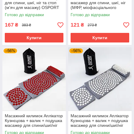
для спини, шиї, ніг та стоп
масажер для спини, шиї, ніг
(м'яч для масажу) OSPORT
(МФР, міофасціального
6см (MS 3271-1) Зелений
релізу) OSPORT EPP 10см
Готово до відправки
Готово до відправки
(MS 3338-3) Чорний
167
121
₴
₴
383 ₴
273 ₴
Купити
Купити
–56%
–56%
Масажний килимок Аплікатор
Масажний килимок Аплікатор
Кузнєцова + валик + подушка
Кузнєцова + валик + подушка
масажер для спини/шиї/ніг
масажер для спини/шиї/ніг
OSPORT Lotus Set (n-0003)
OSPORT Lotus Set (n-0003)
Готово до відправки
Готово до відправки