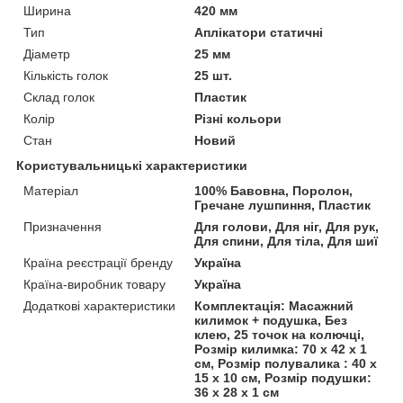
Ширина
420 мм
Тип
Аплікатори статичні
Діаметр
25 мм
Кількість голок
25 шт.
Склад голок
Пластик
Колір
Різні кольори
Стан
Новий
Користувальницькі характеристики
Матеріал
100% Бавовна, Поролон,
Гречане лушпиння, Пластик
Призначення
Для голови, Для ніг, Для рук,
Для спини, Для тіла, Для шиї
Країна реєстрації бренду
Україна
Країна-виробник товару
Україна
Додаткові характеристики
Комплектація: Масажний
килимок + подушка, Без
клею, 25 точок на колючці,
Розмір килимка: 70 х 42 х 1
см, Розмір полувалика : 40 х
15 х 10 см, Розмір подушки:
36 х 28 х 1 см