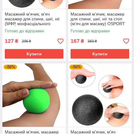
Масажний м'ячик, м'яч
Масажний м'ячик, масажер
масажер для спини, шиї, ніг
для спини, шиї, ніг та стоп
(МФР, міофасціального
(м'яч для масажу) OSPORT
релізу) OSPORT EPP 12см
6см (MS 3271-1)
Готово до відправки
Готово до відправки
(MS 3338-2) Чорний
Помаранчевий
127
167
₴
₴
296 ₴
383 ₴
Купити
Купити
–56%
–56%
Масажний м'ячик, масажер
Масажний м'ячик, м'яч