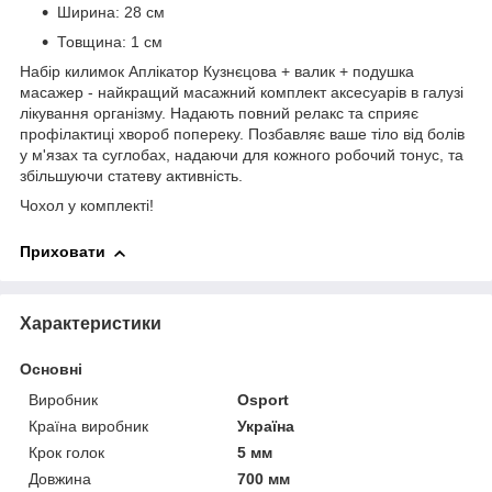
Ширина: 28 см
Товщина: 1 см
Набір килимок Аплікатор Кузнєцова + валик + подушка
масажер - найкращий масажний комплект аксесуарів в галузі
лікування організму. Надають повний релакс та сприяє
профілактиці хвороб попереку. Позбавляє ваше тіло від болів
у м'язах та суглобах, надаючи для кожного робочий тонус, та
збільшуючи статеву активність.
Чохол у комплекті!
Приховати
Характеристики
Основні
Виробник
Osport
Країна виробник
Україна
Крок голок
5 мм
Довжина
700 мм