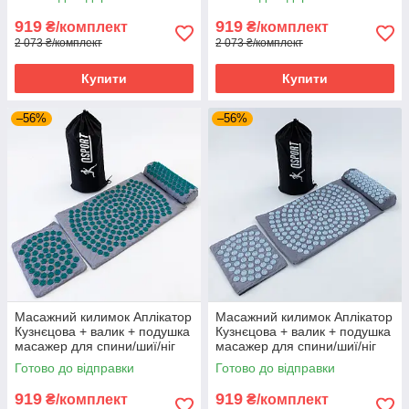
Сіро-червоний
Сіро-білий
919
919
₴/комплект
₴/комплект
2 073 ₴/комплект
2 073 ₴/комплект
Купити
Купити
–56%
–56%
Масажний килимок Аплікатор
Масажний килимок Аплікатор
Кузнєцова + валик + подушка
Кузнєцова + валик + подушка
масажер для спини/шиї/ніг
масажер для спини/шиї/ніг
OSPORT Lotus Set (n-0003)
OSPORT Lotus Set (n-0003)
Готово до відправки
Готово до відправки
Сіро-бірюзовий
Сіро-небесний
919
919
₴/комплект
₴/комплект