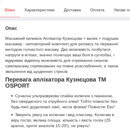
Опис
Характеристики
Доставка
Оплата
Умови п
Опис
Масажний килимок Аплікатор Кузнєцова + валик + подушка
масажер - неповторний комплект для релаксу та лікування
методом голчастого масажу. Дає можливість позбутися
напруги в м'язах, значно полегшує ваші болі в суглобах, і
відкриває відмінну можливість для отримання сеансів
самомасажу спрямованих на повне розслаблення, а також
звільнення від щоденних стресів.
Перевага аплікатора Кузнєцова TM
OSPORT
Сучасна ультразвукова спайка колючок з тканиною,
без смердючого та отруйного клею! Тобто повністю без
будь-якої додаткової хімії, чиста фізика! Повністю Еко!
Зверніть увагу на колючки і вид пластику. Колючки в
міру гострі, велика площа, кількість і якість голок (25
крапок, проти аналогів 15-20!), не ріжуть!