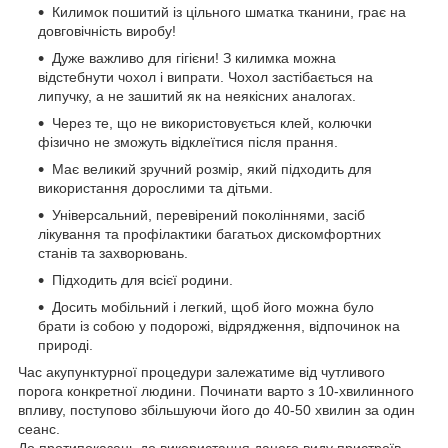
Килимок пошитий із цільного шматка тканини, грає на
довговічність виробу!
Дуже важливо для гігієни! З килимка можна
відстебнути чохол і випрати. Чохол застібається на
липучку, а не зашитий як на неякісних аналогах.
Через те, що не використовується клей, колючки
фізично не зможуть відклеїтися після прання.
Має великий зручний розмір, який підходить для
використання дорослими та дітьми.
Універсальний, перевірений поколіннями, засіб
лікування та профілактики багатьох дискомфортних
станів та захворювань.
Підходить для всієї родини.
Досить мобільний і легкий, щоб його можна було
брати із собою у подорожі, відрядження, відпочинок на
природі.
Час акупунктурної процедури залежатиме від чутливого
порога конкретної людини. Починати варто з 10-хвилинного
впливу, поступово збільшуючи його до 40-50 хвилин за один
сеанс.