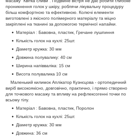
масажу "Квітка сливи". Подвійне вістря не дає робити глибоке
проникнення голок у шкіру, роблячи лікувальну процедуру
більш комфортною та ефективною. Колючі елементи
виготовлені з якісного полімерного матеріалу та міцно
закріплені на тканині за допомогою термічної напайки.
Матеріал : Бавовна, пластик, Гречане лушпиння
Кількість голок на кухлі: 25шт.
Діаметр кружка: 30 мм
Довжина полувалику: 40 см
Ширина напівваліка: 15 см
Висота полувалика 10 см
Маленький килимок Аплікатор Кузнєцова - ортопедичний
виріб високоякісно, ​​довговічно, практично, і прямо створено
для точкового масажу та впливу на рефлексогенні точки по
всьому тілу.
Матеріал : Бавовна, пластик, Поролон
Кількість голок на кухлі: 25шт.
Діаметр кружка: 30 мм
Довжина: 36 см