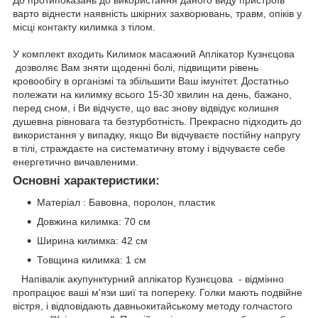
До протипоказань до використання даного виду пристроїв
варто віднести наявність шкірних захворювань, травм, опіків у
місці контакту килимка з тілом.
У комплект входить Килимок масажний Аплікатор Кузнєцова
дозволяє Вам зняти щоденні болі, підвищити рівень
кровообігу в організмі та збільшити Ваш імунітет. Достатньо
полежати на килимку всього 15-30 хвилин на день, бажано,
перед сном, і Ви відчуєте, що вас знову відвідує колишня
душевна рівновага та безтурботність. Прекрасно підходить до
використання у випадку, якщо Ви відчуваєте постійну напругу
в тілі, страждаєте на систематичну втому і відчуваєте себе
енергетично вичавленими.
Основні характеристики:
Матеріал : Бавовна, поролон, пластик
Довжина килимка: 70 см
Ширина килимка: 42 см
Товщина килимка: 1 см
Напівалік акупунктурний аплікатор Кузнєцова - відмінно
пропрацює ваші м'язи шиї та попереку. Голки мають подвійне
вістря, і відповідають давньокитайському методу голчастого