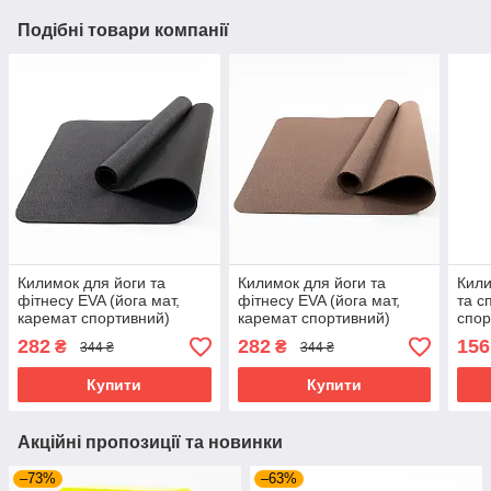
Подібні товари компанії
Килимок для йоги та
Килимок для йоги та
Кили
фітнесу EVA (йога мат,
фітнесу EVA (йога мат,
та с
каремат спортивний)
каремат спортивний)
спор
120х60 см OSPORT Yoga
120х60 см OSPORT Yoga
5мм 
282
282
156
₴
₴
344 ₴
344 ₴
Pro Mini 3мм (OF-0243)
Pro Mini 3мм (OF-0243)
Чорний
Коричневий
Купити
Купити
Акційні пропозиції та новинки
–73%
–63%