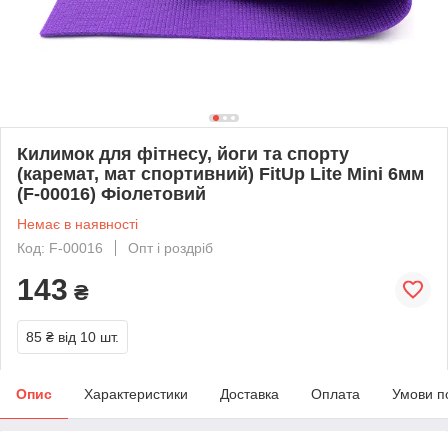
Килимок для фітнесу, йоги та спорту
(каремат, мат спортивний) FitUp Lite Mini 6мм
(F-00016) Фіолетовий
Немає в наявності
Код: F-00016
Опт і роздріб
143
₴
85 ₴
від 10 шт.
Опис
Характеристики
Доставка
Оплата
Умови п