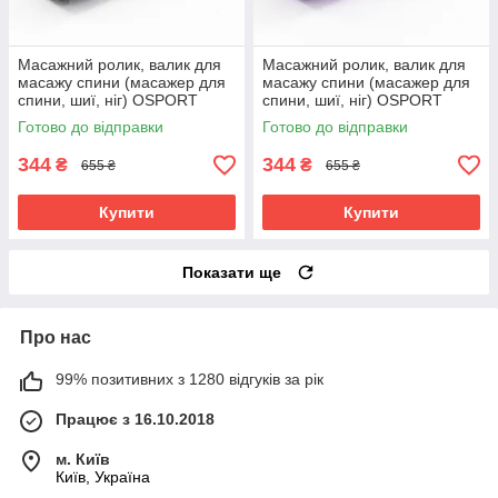
Масажний ролик, валик для
Масажний ролик, валик для
масажу спини (масажер для
масажу спини (масажер для
спини, шиї, ніг) OSPORT
спини, шиї, ніг) OSPORT
33*13см (MS 0857-4) Чорний
33*13см (MS 0857-4)
Готово до відправки
Готово до відправки
Фіолетовий
344
344
₴
₴
655 ₴
655 ₴
Купити
Купити
Показати ще
Про нас
99% позитивних з 1280 відгуків за рік
Працює з 16.10.2018
м. Київ
Київ, Україна