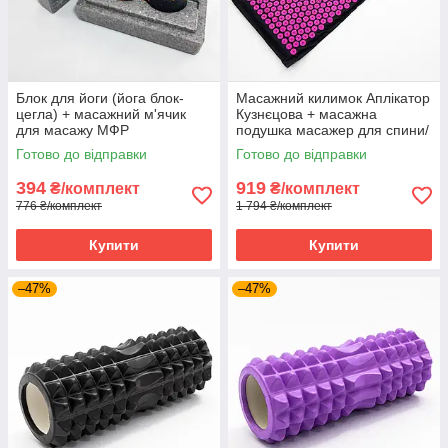
Блок для йоги (йога блок-
Масажний килимок Аплікатор
цегла) + масажний м'ячик
Кузнєцова + масажна
для масажу МФР
подушка масажер для спини/
міофасціального релізу
шиї/голови OSPORT Pro (apl-
Готово до відправки
Готово до відправки
OSPORT (MS 2231)
777) Чорно-рожевий
394
919
₴/комплект
₴/комплект
776 ₴/комплект
1 794 ₴/комплект
Купити
Купити
–47%
–47%