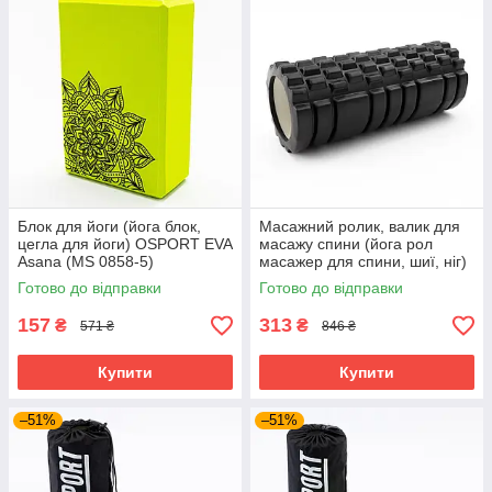
Блок для йоги (йога блок,
Масажний ролик, валик для
цегла для йоги) OSPORT EVA
масажу спини (йога рол
Asana (MS 0858-5)
масажер для спини, шиї, ніг)
Салатовий
OSPORT 33*14см (MS 0857)
Готово до відправки
Готово до відправки
Чорний
157
313
₴
₴
571 ₴
846 ₴
Купити
Купити
–51%
–51%