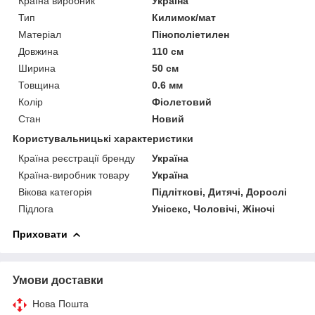
Країна виробник
Україна
Тип
Килимок/мат
Матеріал
Пінополіетилен
Довжина
110 см
Ширина
50 см
Товщина
0.6 мм
Колір
Фіолетовий
Стан
Новий
Користувальницькі характеристики
Країна реєстрації бренду
Україна
Країна-виробник товару
Україна
Вікова категорія
Підліткові, Дитячі, Дорослі
Підлога
Унісекс, Чоловічі, Жіночі
Приховати
Умови доставки
Нова Пошта