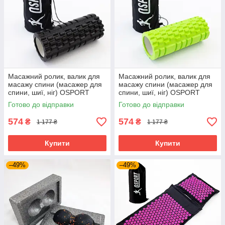
Масажний ролик, валик для
Масажний ролик, валик для
масажу спини (масажер для
масажу спини (масажер для
спини, шиї, ніг) OSPORT
спини, шиї, ніг) OSPORT
33*14см + чохол (MS 2520)
33*14см + чохол (MS 2520)
Готово до відправки
Готово до відправки
Чорний
574
574
₴
₴
1 177 ₴
1 177 ₴
Купити
Купити
–49%
–49%