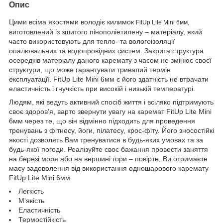
Опис
Цими всіма якостями володіє килимок
,
FitUp Lite Mini 6мм
виготовлений із зшитого пінополіетилену – матеріалу, який
часто використовують для тепло- та вологоізоляції
опалювальних та водопровідних систем. Закрита структура
осередків матеріалу даного каремату з часом не змінює своєї
структури, що може гарантувати тривалий термін
експлуатації. FitUp Lite Mini 6мм є його здатність не втрачати
еластичність і гнучкість при високій і низькій температурі.
Людям, які ведуть активний спосіб життя і всіляко підтримують
своє здоров'я, варто звернути увагу на каремат FitUp Lite Mini
6мм через те, що він відмінно підходить для проведення
тренувань з фітнесу, йоги, пілатесу, крос-фіту. Його зносостійкі
якості дозволять Вам тренуватися в будь-яких умовах та за
будь-якої погоди. Реалізуйте своє бажання провести заняття
на березі моря або на вершині гори – повірте, Ви отримаєте
масу задоволення від використання одношарового каремату
FitUp Lite Mini 6мм
Легкість
М'якість
Еластичність
Термостійкість