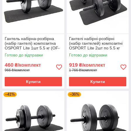
Гантель набірна-розбірна
Гантелі набірні-розбірні
(набір гантелі) композитна
(набір гантелей) композитні
OSPORT Lite 1шт 5.5 кг (OF-
OSPORT Lite 2шт по 5.5 кг
0145)
(OF-0172)
Готово до відправки
Готово до відправки
460
919
₴/комплект
₴/комплект
966 ₴/комплект
1 766 ₴/комплект
Купити
Купити
–41%
–36%