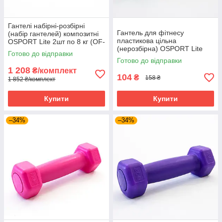
Гантелі набірні-розбірні
Гантель для фітнесу
(набір гантелей) композитні
пластикова цільна
OSPORT Lite 2шт по 8 кг (OF-
(нерозбірна) OSPORT Lite
0173)
Готово до відправки
0.5 кг (OF-0112) Зелений
Готово до відправки
1 208
₴/комплект
104
₴
158 ₴
1 852 ₴/комплект
Купити
Купити
–34%
–34%