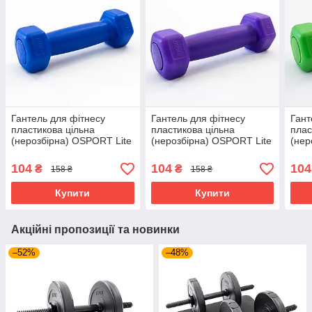
Гантель для фітнесу
Гантель для фітнесу
Гант
пластикова цільна
пластикова цільна
плас
(нерозбірна) OSPORT Lite
(нерозбірна) OSPORT Lite
(нер
0.5 кг (OF-0112) Синій
0.5 кг (OF-0112)
0.5 
Фіолетовий
104
104
104
₴
₴
158 ₴
158 ₴
Купити
Купити
Акційні пропозиції та новинки
–52%
–48%