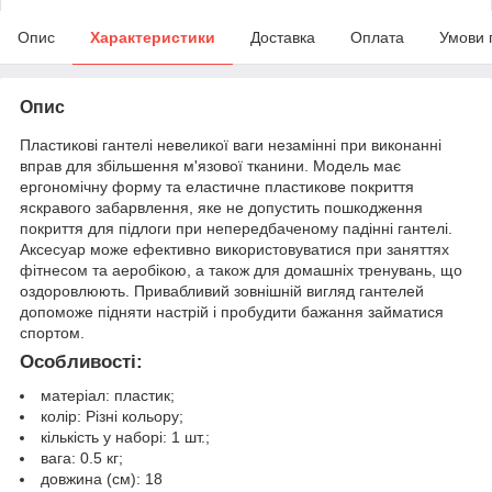
Опис
Характеристики
Доставка
Оплата
Умови 
Опис
Пластикові гантелі невеликої ваги незамінні при виконанні
вправ для збільшення м'язової тканини. Модель має
ергономічну форму та еластичне пластикове покриття
яскравого забарвлення, яке не допустить пошкодження
покриття для підлоги при непередбаченому падінні гантелі.
Аксесуар може ефективно використовуватися при заняттях
фітнесом та аеробікою, а також для домашніх тренувань, що
оздоровлюють. Привабливий зовнішній вигляд гантелей
допоможе підняти настрій і пробудити бажання займатися
спортом.
Особливості:
матеріал: пластик;
колір: Різні кольору;
кількість у наборі: 1 шт.;
вага: 0.5 кг;
довжина (см): 18