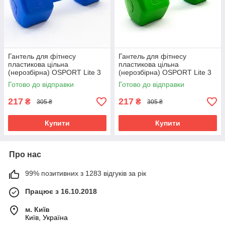
Гантель для фітнесу
Гантель для фітнесу
пластикова цільна
пластикова цільна
(нерозбірна) OSPORT Lite 3
(нерозбірна) OSPORT Lite 3
кг (OF-0117) Синій
кг (OF-0117) Зелений
Готово до відправки
Готово до відправки
217
217
₴
₴
305 ₴
305 ₴
Купити
Купити
Про нас
99% позитивних з 1283 відгуків за рік
Працює з 16.10.2018
м. Київ
Київ, Україна