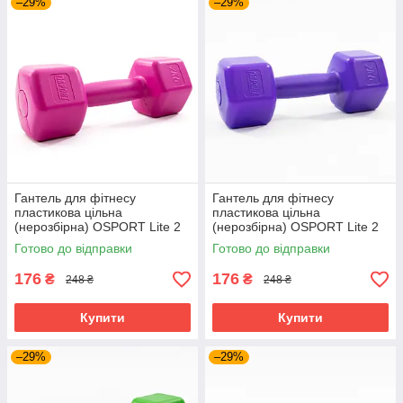
–29%
–29%
Гантель для фітнесу
Гантель для фітнесу
пластикова цільна
пластикова цільна
(нерозбірна) OSPORT Lite 2
(нерозбірна) OSPORT Lite 2
кг (OF-0115) Рожевий
кг (OF-0115) Фіолетовий
Готово до відправки
Готово до відправки
176
176
₴
₴
248 ₴
248 ₴
Купити
Купити
–29%
–29%