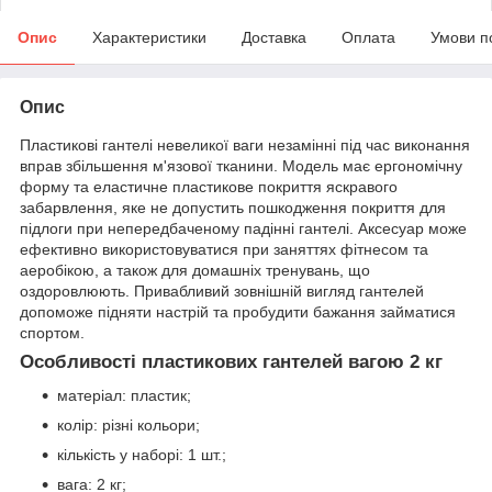
Опис
Характеристики
Доставка
Оплата
Умови п
Опис
Пластикові гантелі невеликої ваги незамінні під час виконання
вправ збільшення м'язової тканини. Модель має ергономічну
форму та еластичне пластикове покриття яскравого
забарвлення, яке не допустить пошкодження покриття для
підлоги при непередбаченому падінні гантелі. Аксесуар може
ефективно використовуватися при заняттях фітнесом та
аеробікою, а також для домашніх тренувань, що
оздоровлюють. Привабливий зовнішній вигляд гантелей
допоможе підняти настрій та пробудити бажання займатися
спортом.
Особливості пластикових гантелей вагою 2 кг
матеріал: пластик;
колір: різні кольори;
кількість у наборі: 1 шт.;
вага: 2 кг;