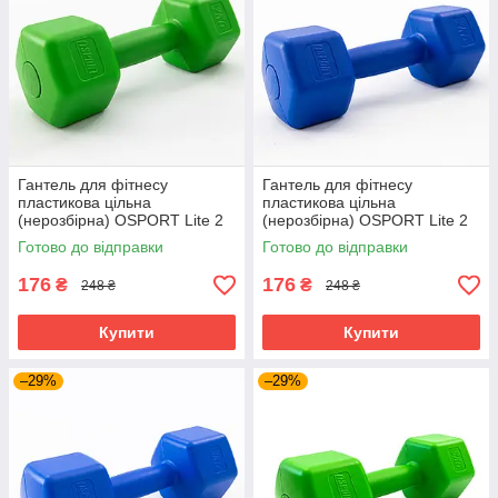
Гантель для фітнесу
Гантель для фітнесу
пластикова цільна
пластикова цільна
(нерозбірна) OSPORT Lite 2
(нерозбірна) OSPORT Lite 2
кг (OF-0115) Зелений
кг (OF-0115) Синій
Готово до відправки
Готово до відправки
176
176
₴
₴
248 ₴
248 ₴
Купити
Купити
–29%
–29%