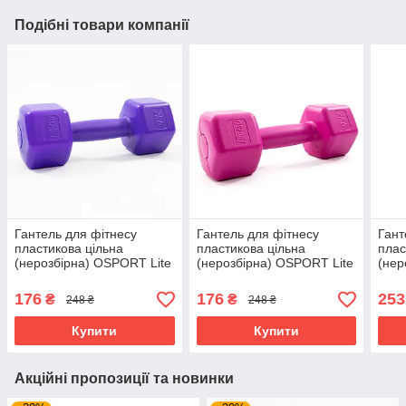
Подібні товари компанії
Гантель для фітнесу
Гантель для фітнесу
Гант
пластикова цільна
пластикова цільна
плас
(нерозбірна) OSPORT Lite
(нерозбірна) OSPORT Lite
(нер
2 кг (OF-0115) Фіолетовий
2 кг (OF-0115) Рожевий
4 кг
176
176
253
₴
₴
248 ₴
248 ₴
Купити
Купити
Акційні пропозиції та новинки