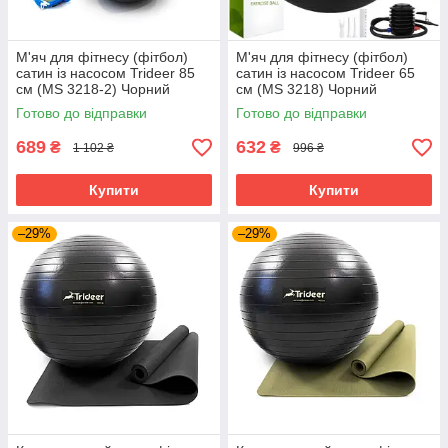
М'яч для фітнесу (фітбол)
М'яч для фітнесу (фітбол)
сатин із насосом Trideer 85
сатин із насосом Trideer 65
см (MS 3218-2) Чорний
см (MS 3218) Чорний
Готово до відправки
Готово до відправки
689
632
₴
₴
1 102 ₴
996 ₴
Купити
Купити
–29%
–29%