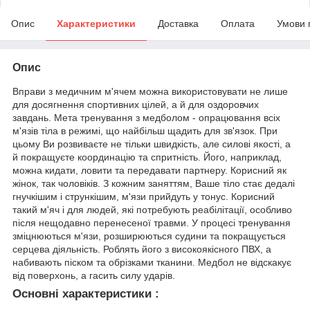
Опис
Характеристики
Доставка
Оплата
Умови 
Опис
Вправи з медичним м'ячем можна використовувати не лише
для досягнення спортивних цілей, а й для оздоровчих
завдань. Мета тренування з медболом - опрацювання всіх
м'язів тіла в режимі, що найбільш щадить для зв'язок. При
цьому Ви розвиваєте не тільки швидкість, але силові якості, а
й покращуєте координацію та спритність. Його, наприклад,
можна кидати, ловити та передавати партнеру. Корисний як
жінок, так чоловіків. З кожним заняттям, Ваше тіло стає дедалі
гнучкішим і стрункішим, м'язи прийдуть у тонус. Корисний
такий м'яч і для людей, які потребують реабілітації, особливо
після нещодавно перенесеної травми. У процесі тренування
зміцнюються м'язи, розширюються судини та покращується
серцева діяльність. Роблять його з високоякісного ПВХ, а
набивають піском та обрізками тканини. Медбол не відскакує
від поверхонь, а гасить силу ударів.
Основні характеристики :