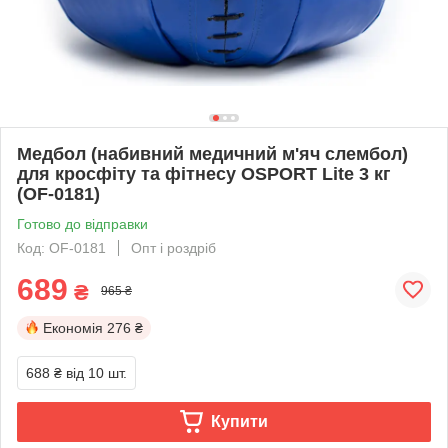
Медбол (набивний медичний м'яч слембол)
для кросфіту та фітнесу OSPORT Lite 3 кг
(OF-0181)
Готово до відправки
Код: OF-0181
Опт і роздріб
689
₴
965 ₴
Економія
276 ₴
688 ₴
від 10 шт.
Купити