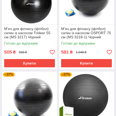
М'яч для фітнесу (фітбол)
М'яч для фітнесу (фітбол)
сатин із насосом Trideer 55
сатин із насосом OSPORT 75
см (MS 3217) Чорний
см (MS 3218-1) Чорний
Готово до відправки
Готово до відправки
505
581
₴
₴
930 ₴
1 046 ₴
Купити
Купити
–37%
–37%