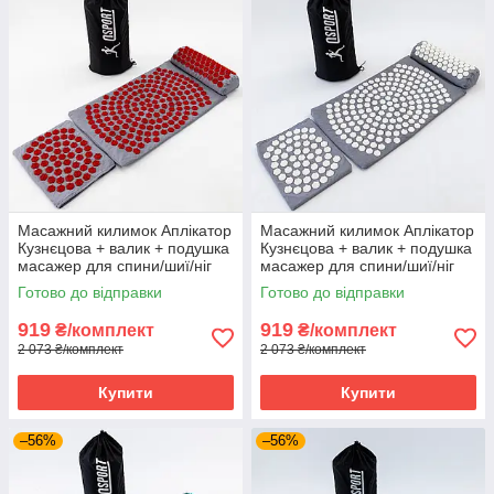
Масажний килимок Аплікатор
Масажний килимок Аплікатор
Кузнєцова + валик + подушка
Кузнєцова + валик + подушка
масажер для спини/шиї/ніг
масажер для спини/шиї/ніг
OSPORT Lotus Set (n-0003)
OSPORT Lotus Set (n-0003)
Готово до відправки
Готово до відправки
Сіро-червоний
Сіро-білий
919
919
₴/комплект
₴/комплект
2 073 ₴/комплект
2 073 ₴/комплект
Купити
Купити
–56%
–56%