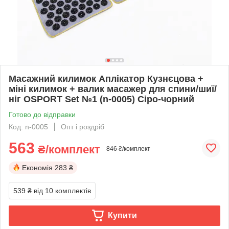
Масажний килимок Аплікатор Кузнєцова +
міні килимок + валик масажер для спини/шиї/
ніг OSPORT Set №1 (n-0005) Сіро-чорний
Готово до відправки
Код: n-0005
Опт і роздріб
563
₴/комплект
846 ₴/комплект
Економія
283 ₴
539 ₴
від 10 комплектів
Купити