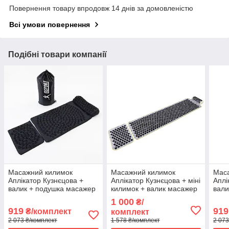
Повернення товару впродовж 14 днів за домовленістю
Всі умови повернення
Подібні товари компанії
Масажний килимок
Масажний килимок
Мас
Аплікатор Кузнєцова +
Аплікатор Кузнєцова + міні
Аплі
валик + подушка масажер
килимок + валик масажер
вали
для спини/шиї/ніг
для спини/шиї/ніг
для 
1 000
₴/
OSPORT Lotus Set (n-
OSPORT Set №3 (n-0023)
OSPO
919
919
₴/комплект
комплект
0003) Чорно-чорний
Сіро-чорний
0003
2 073 ₴/комплект
1 578 ₴/комплект
2 073