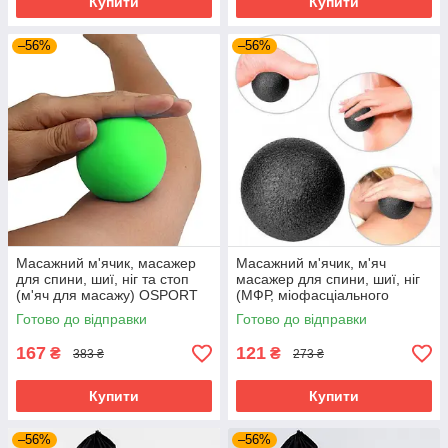
Купити
Купити
–56%
–56%
Масажний м'ячик, масажер
Масажний м'ячик, м'яч
для спини, шиї, ніг та стоп
масажер для спини, шиї, ніг
(м'яч для масажу) OSPORT
(МФР, міофасціального
6см (MS 3271-1) Зелений
релізу) OSPORT EPP 10см
Готово до відправки
Готово до відправки
(MS 3338-3) Чорний
167
121
₴
₴
383 ₴
273 ₴
Купити
Купити
–56%
–56%