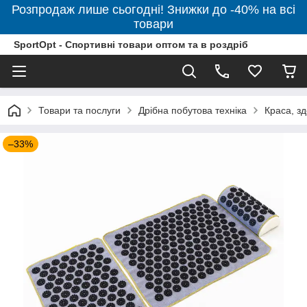
Розпродаж лише сьогодні! Знижки до -40% на всі
товари
SportOpt - Спортивні товари оптом та в роздріб
Товари та послуги
Дрібна побутова техніка
Краса, зд
–33%