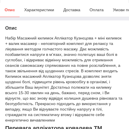
Опис
Характеристики
Доставка
Оплата
Умови п
Опис
Набір Масажний килимок Аплікатор Кузнєцова + міні килимок
+ валик масажер - неповторний комплект для релаксу та
лікування методом голчастого масажу. Дає можливість
позбавитися напруги в м'язах, значно полегшує ваші болі в
суглобах, і відкриває відмінну можливість для отримання
сеансів самомасажу спрямованих на повне розслаблення, а
також звільнення від щоденних стресів. В комплект входить
Килимок масажний Аплікатор Кузнєцова дозволяє зняти
щоденні болі, підвищити рівень кровообігу в організмі, і
збільшити Ваш імунітет. Достатньо полежати на килимку
всього 15-30 хвилин на день, бажано, перед сном, і Ви
відчуєте, що вас знову відвідує колишня душевна рівновага та
безтурботність. Прекрасно підходить до використання у
випадку, якщо Ви відчуваєте постійну напругу в тілі,
страждаєте на систематичну втому і відчуваєте себе
енергетично вичавленими
Перевага аплікатора ковалева TM