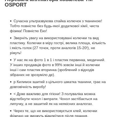
OSPORT
Сучасна ультразвукова спайка колючок з тканиною!
Тобто повністю без будь-якої додаткової хімії, чиста
фізика! Повністю Еко!
Зверніть увагу на використовувані колючки та вид
пластику. Колючки в міру гострі, велика площа, кількість
і якість голок (
27 точок, проти аналогів 15-20!)
, не
ріжуть!
У нас як на фото 1 в 1 і пластик первинка, медичний.
У інших продавців фото в 99% зовсім інші й колючки
інші і сам пластик вторинка (зроблений з відходів
зібраних не зрозуміло де).
p Килимок зшитий з цільного шматка тканини, грає на
довговічність виробу!
< Дуже важливо для гігієни! З полуваліка можна
відстебнути чохол і випрати. Чохол застібається на
липучку, а не зашитий як на неякісних аналогах.
Через те, що не використовується клей, колючки
фізично не зможуть відклеїтися після прання.