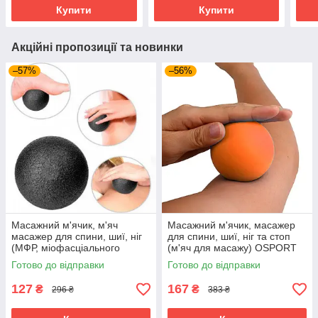
Купити
Купити
Акційні пропозиції та новинки
–57%
–56%
Масажний м'ячик, м'яч
Масажний м'ячик, масажер
масажер для спини, шиї, ніг
для спини, шиї, ніг та стоп
(МФР, міофасціального
(м'яч для масажу) OSPORT
релізу) OSPORT EPP 12см
6см (MS 3271-1)
Готово до відправки
Готово до відправки
(MS 3338-2) Чорний
Помаранчевий
127
167
₴
₴
296 ₴
383 ₴