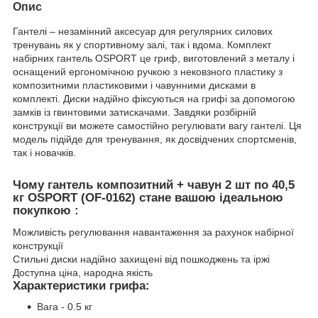
Опис
Гантелі – незамінний аксесуар для регулярних силових
тренувань як у спортивному залі, так і вдома. Комплект
набірних гантель OSPORT це гриф, виготовлений з металу і
оснащений ергономічною ручкою з нековзного пластику з
композитними пластиковими і чавунними дисками в
комплекті. Диски надійно фіксуються на грифі за допомогою
замків із гвинтовими затискачами. Завдяки розбірній
конструкції ви можете самостійно регулювати вагу гантелі. Ця
модель підійде для тренування, як досвідчених спортсменів,
так і новачків.
Чому гантель композитний + чавун 2 шт по 40,5
кг OSPORT (OF-0162) стане вашою ідеальною
покупкою :
Можливість регулювання навантаження за рахунок набірної
конструкції
Стильні диски надійно захищені від пошкоджень та іржі
Доступна ціна, народна якість
Характеристики грифа:
Вага - 0.5 кг