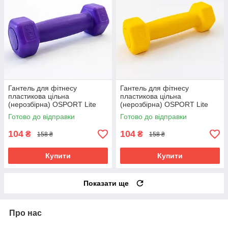
Гантель для фітнесу
Гантель для фітнесу
пластикова цільна
пластикова цільна
(нерозбірна) OSPORT Lite
(нерозбірна) OSPORT Lite
0.5 кг (OF-0112) Фіолетовий
0.5 кг (OF-0112) Жовтий
Готово до відправки
Готово до відправки
104
104
₴
₴
158 ₴
158 ₴
Купити
Купити
Показати ще
Про нас