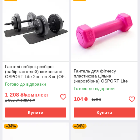
Гантелі набірні-розбірні
Гантель для фітнесу
(набір гантелей) композитні
пластикова цільна
OSPORT Lite 2шт по 8 кг (OF-
(нерозбірна) OSPORT Lite
0173)
Готово до відправки
0.5 кг (OF-0112) Рожевий
Готово до відправки
1 208
₴/комплект
104
₴
158 ₴
1 852 ₴/комплект
Купити
Купити
–34%
–34%