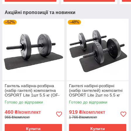
Акційні пропозиції та новинки
–52%
–48%
Гантель набірна-розбірна
Гантелі набірні-розбірні
(набір гантелі) композитна
(набір гантелей) композитні
OSPORT Lite 1шт 5.5 кг (OF-
OSPORT Lite 2шт по 5.5 кг
0145)
(OF-0172)
Готово до відправки
Готово до відправки
460
919
₴/комплект
₴/комплект
966 ₴/комплект
1 766 ₴/комплект
Купити
Купити