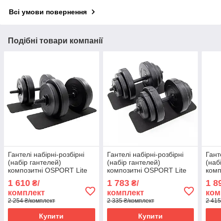
Всі умови повернення
Подібні товари компанії
Гантелі набірні-розбірні
Гантелі набірні-розбірні
Гант
(набір гантелей)
(набір гантелей)
(наб
композитні OSPORT Lite
композитні OSPORT Lite
комп
2шт по 15.5 кг (OF-0175)
2шт по 18 кг (OF-0176)
2шт 
1 610
1 783
1 8
₴/
₴/
комплект
комплект
ком
2 254 ₴/комплект
2 335 ₴/комплект
2 415
Купити
Купити