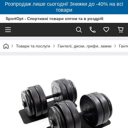
Розпродаж лише сьогодні! Знижки до -40% на всі
товари
SportOpt - Спортивні товари оптом та в роздріб
Товари та послуги
Гантелі, диски, грифи, замки
Гант