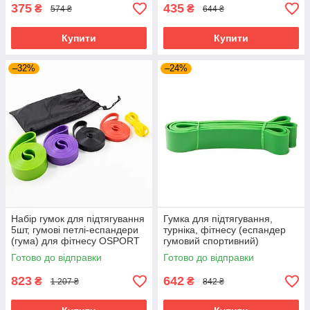
375
435
₴
₴
574 ₴
644 ₴
Купити
Купити
–32%
–24%
Набір гумок для підтягування
Гумка для підтягування,
5шт, гумові петлі-еспандери
турніка, фітнесу (еспандер
(гума) для фітнесу OSPORT
гумовий спортивний)
(OF-0256)
2080x44 мм OSPORT (MS
Готово до відправки
Готово до відправки
1878)
823
642
₴
₴
1 207 ₴
842 ₴