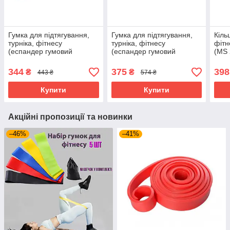
Гумка для підтягування,
Гумка для підтягування,
Кіль
турніка, фітнесу
турніка, фітнесу
фітн
(еспандер гумовий
(еспандер гумовий
(MS 
спортивний) 2080x19 мм
спортивний) 2080x22 мм
OSPORT (MS 1876)
OSPORT (MS 1879)
344
375
398
₴
₴
443 ₴
574 ₴
Купити
Купити
Акційні пропозиції та новинки
–46%
–41%