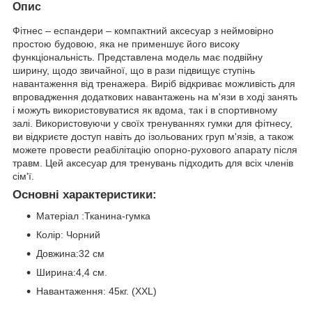
Опис
Фітнес – еспандери – компактний аксесуар з неймовірно
простою будовою, яка не применшує його високу
функціональність. Представлена ​​модель має подвійну
ширину, щодо звичайної, що в рази підвищує ступінь
навантаження від тренажера. Виріб відкриває можливість для
впровадження додаткових навантажень на м'язи в ході занять
і можуть використовуватися як вдома, так і в спортивному
залі. Використовуючи у своїх тренуваннях гумки для фітнесу,
ви відкриєте доступ навіть до ізольованих груп м'язів, а також
можете провести реабілітацію опорно-рухового апарату після
травм. Цей аксесуар для тренувань підходить для всіх членів
сім'ї.
Основні характеристики:
Матеріал :Тканина-гумка
Колір: Чорний
Довжина:32 см
Ширина:4,4 см.
Навантаження: 45кг. (XXL)