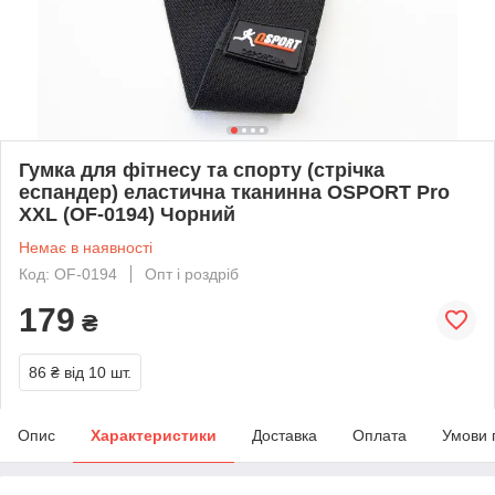
Гумка для фітнесу та спорту (стрічка
еспандер) еластична тканинна OSPORT Pro
XXL (OF-0194) Чорний
Немає в наявності
Код: OF-0194
Опт і роздріб
179
₴
86 ₴
від 10 шт.
Опис
Характеристики
Доставка
Оплата
Умови 