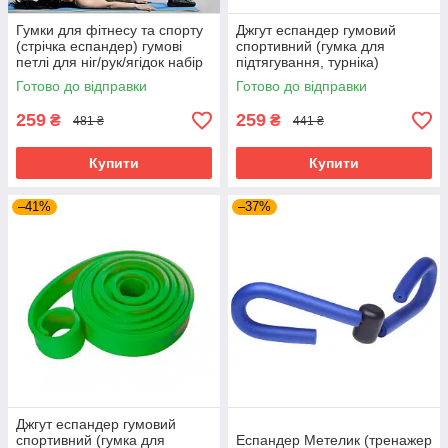
Гумки для фітнесу та спорту
Джгут еспандер гумовий
(стрічка еспандер) гумові
спортивний (гумка для
петлі для ніг/рук/ягідок набір
підтягування, турніка)
5шт OSPORT (OF-0021)
3500x40 мм OSPORT (MS
Готово до відправки
Готово до відправки
2013) Червоний
259
259
₴
₴
481 ₴
441 ₴
Купити
Купити
–41%
–37%
Джгут еспандер гумовий
спортивний (гумка для
Еспандер Метелик (тренажер