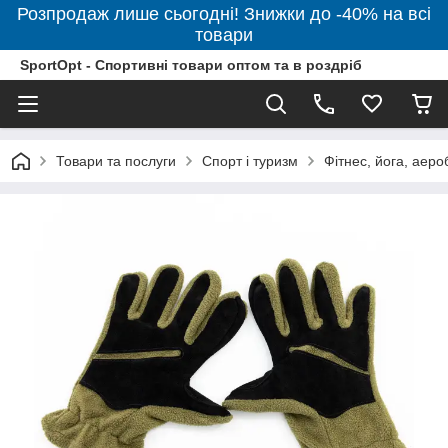
Розпродаж лише сьогодні! Знижки до -40% на всі
товари
SportOpt - Спортивні товари оптом та в роздріб
Товари та послуги
Спорт і туризм
Фітнес, йога, аеро