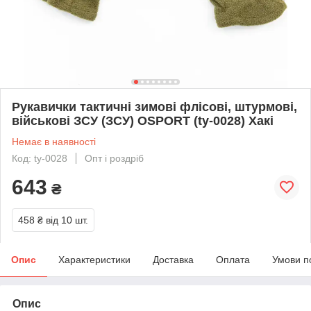
Рукавички тактичні зимові флісові, штурмові,
військові ЗСУ (ЗСУ) OSPORT (ty-0028) Хакі
Немає в наявності
Код: ty-0028
Опт і роздріб
643
₴
458 ₴
від 10 шт.
Опис
Характеристики
Доставка
Оплата
Умови п
Опис