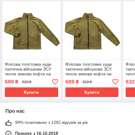
Флісова толстовка худи
Флісова толстовка худи
Фліс
тактична-військова ЗСУ
тактична-військова ЗСУ
такт
тепла зимова кофта на
тепла зимова кофта на
тепл
блискавці OSPORT (ty-
блискавці OSPORT (ty-
капю
689
689
632
₴
₴
919 ₴
919 ₴
0052) Хакі M
0052) Хакі L
OSPO
Купити
Купити
Про нас
99% позитивних з 1282 відгуків за рік
Працює з 16.10.2018