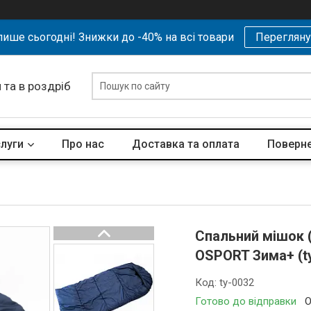
ише сьогодні! Знижки до -40% на всі товари
Перегляну
 та в роздріб
слуги
Про нас
Доставка та оплата
Поверне
Спальний мішок 
OSPORT Зима+ (ty
Код:
ty-0032
Готово до відправки
О