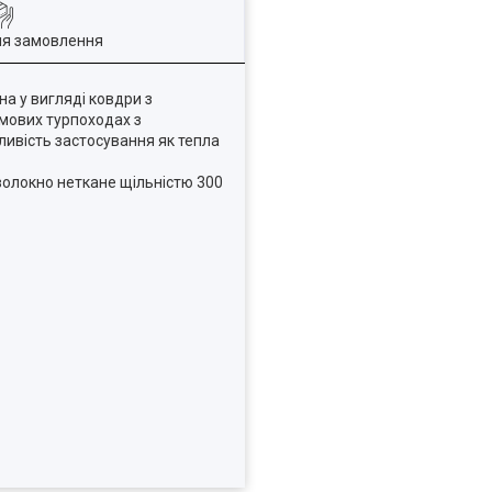
ля замовлення
а у вигляді ковдри з
имових турпоходах з
жливість застосування як тепла
 волокно неткане щільністю 300