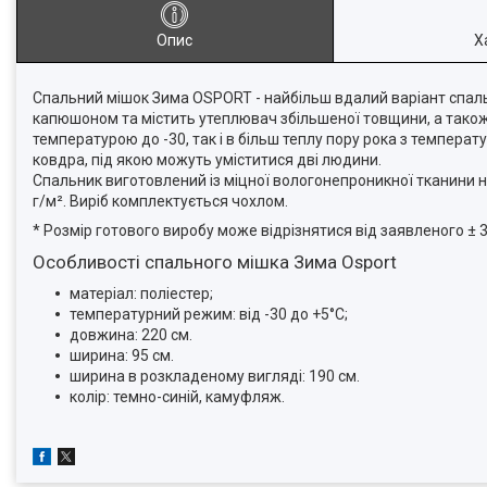
Опис
Х
Спальний мішок Зима OSPORT - найбільш вдалий варіант спаль
капюшоном та містить утеплювач збільшеної товщини, а також
температурою до -30, так і в більш теплу пору рока з темпера
ковдра, під якою можуть уміститися дві людини.
Спальник виготовлений із міцної вологонепроникної тканини н
г/м². Виріб комплектується чохлом.
* Розмір готового виробу може відрізнятися від заявленого ± 
Особливості спального мішка Зима Osport
матеріал: поліестер;
температурний режим: від -30 до +5°C;
довжина: 220 см.
ширина: 95 см.
ширина в розкладеному вигляді: 190 см.
колір: темно-синій, камуфляж.