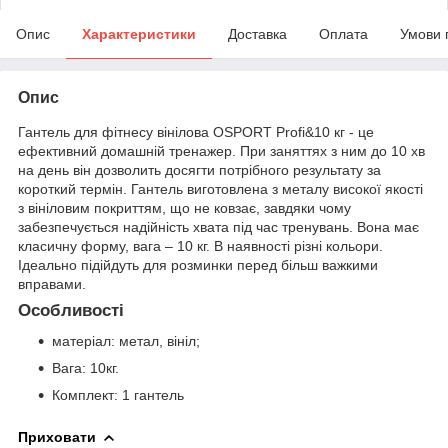
Опис
Характеристики
Доставка
Оплата
Умови 
Опис
Гантель для фітнесу вінілова OSPORT Profi&10 кг - це
ефективний домашній тренажер. При заняттях з ним до 10 хв
на день він дозволить досягти потрібного результату за
короткий термін. Гантель виготовлена ​​з металу високої якості
з вініловим покриттям, що не ковзає, завдяки чому
забезпечується надійність хвата під час тренувань. Вона має
класичну форму, вага – 10 кг. В наявності різні кольори.
Ідеально підійдуть для розминки перед більш важкими
вправами.
Особливості
матеріал: метал, вініл;
Вага: 10кг.
Комплект: 1 гантель
Приховати