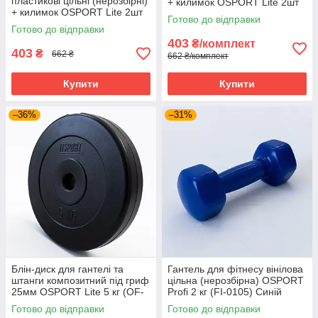
пластикові цільні (нерозбірні)
+ килимок OSPORT Lite 2шт
+ килимок OSPORT Lite 2шт
по 2.5 кг (OF-0116) Синій
Готово до відправки
по 2.5 кг (OF-0116)
Готово до відправки
Бірюзовий
403
₴/комплект
403
₴
662 ₴
662 ₴/комплект
Купити
Купити
–36%
–31%
Блін-диск для гантелі та
Гантель для фітнесу вінілова
штанги композитний під гриф
цільна (нерозбірна) OSPORT
25мм OSPORT Lite 5 кг (OF-
Profi 2 кг (FI-0105) Синій
0142)
Готово до відправки
Готово до відправки