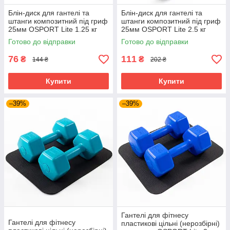
Блін-диск для гантелі та
Блін-диск для гантелі та
штанги композитний під гриф
штанги композитний під гриф
25мм OSPORT Lite 1.25 кг
25мм OSPORT Lite 2.5 кг
(OF-0140)
(OF-0141)
Готово до відправки
Готово до відправки
76
111
₴
₴
144 ₴
202 ₴
Купити
Купити
–39%
–39%
Гантелі для фітнесу
Гантелі для фітнесу
пластикові цільні (нерозбірні)