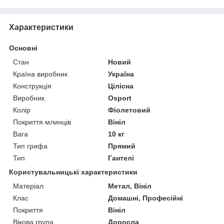
Характеристики
Основні
Стан
Новий
Країна виробник
Україна
Конструкція
Цілісна
Виробник
Osport
Колір
Фіолетовий
Покриття млинців
Вініл
Вага
10 кг
Тип грифа
Прямий
Тип
Гантелі
Користувальницькі характеристики
Матеріал
Метал, Вініл
Клас
Домашні, Професійні
Покриття
Вініл
Вікова група
Доросла