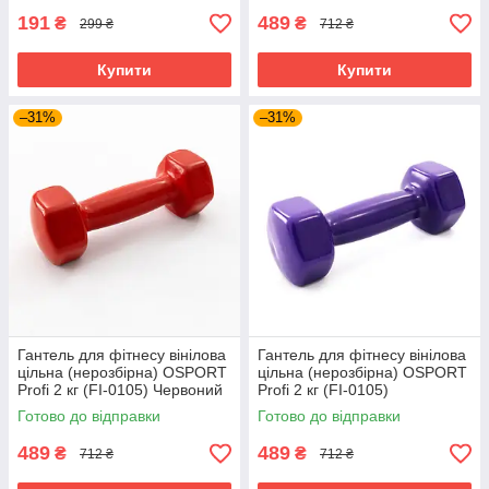
191
489
₴
₴
299 ₴
712 ₴
Купити
Купити
–31%
–31%
Гантель для фітнесу вінілова
Гантель для фітнесу вінілова
цільна (нерозбірна) OSPORT
цільна (нерозбірна) OSPORT
Profi 2 кг (FI-0105) Червоний
Profi 2 кг (FI-0105)
Фіолетовий
Готово до відправки
Готово до відправки
489
489
₴
₴
712 ₴
712 ₴