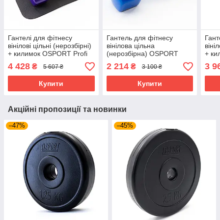
Гантелі для фітнесу
Гантель для фітнесу
Гант
вінілові цільні (нерозбірні)
вінілова цільна
вініл
+ килимок OSPORT Profi
(нерозбірна) OSPORT
+ ки
2шт по 10 кг (OF-0210)
Profi 10 кг (OF-0139)
2шт 
4 428
2 214
3 9
₴
₴
5 607 ₴
3 100 ₴
Фіолетовий
Фіол
Купити
Купити
Акційні пропозиції та новинки
–47%
–45%