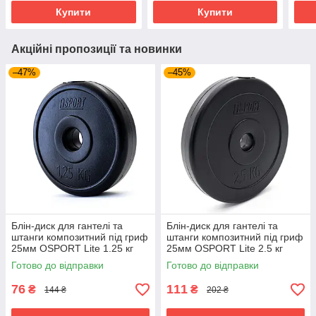
Купити
Купити
Акційні пропозиції та новинки
–47%
–45%
Блін-диск для гантелі та
Блін-диск для гантелі та
штанги композитний під гриф
штанги композитний під гриф
25мм OSPORT Lite 1.25 кг
25мм OSPORT Lite 2.5 кг
(OF-0140)
(OF-0141)
Готово до відправки
Готово до відправки
76
111
₴
₴
144 ₴
202 ₴