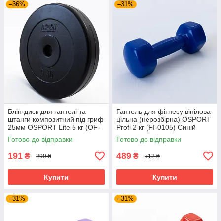
–36%
–31%
Блін-диск для гантелі та
Гантель для фітнесу вінілова
штанги композитний під гриф
цільна (нерозбірна) OSPORT
25мм OSPORT Lite 5 кг (OF-
Profi 2 кг (FI-0105) Синій
0142)
Готово до відправки
Готово до відправки
191
489
₴
₴
299 ₴
712 ₴
Купити
Купити
–31%
–31%