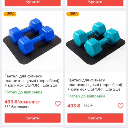
Купити
Купити
–39%
–39%
Гантелі для фітнесу
Гантелі для фітнесу
пластикові цільні (нерозбірні)
пластикові цільні (нерозбірні)
+ килимок OSPORT Lite 2шт
+ килимок OSPORT Lite 2шт
по 2.5 кг (OF-0116) Синій
Готово до відправки
по 2.5 кг (OF-0116)
Готово до відправки
Бірюзовий
403
₴/комплект
403
₴
662 ₴
662 ₴/комплект
Купити
Купити