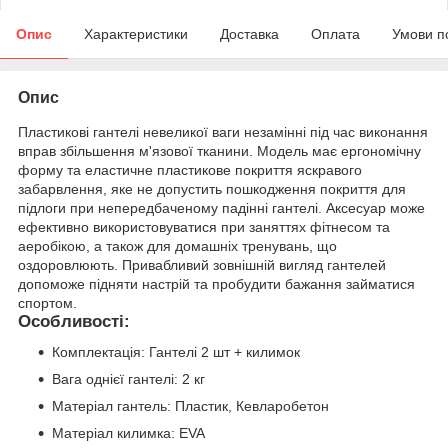
Опис
Характеристики
Доставка
Оплата
Умови п
Опис
Пластикові гантелі невеликої ваги незамінні під час виконання
вправ збільшення м'язової тканини. Модель має ергономічну
форму та еластичне пластикове покриття яскравого
забарвлення, яке не допустить пошкодження покриття для
підлоги при непередбаченому падінні гантелі. Аксесуар може
ефективно використовуватися при заняттях фітнесом та
аеробікою, а також для домашніх тренувань, що
оздоровлюють. Привабливий зовнішній вигляд гантелей
допоможе підняти настрій та пробудити бажання займатися
спортом.
Особливості:
Комплектація: Гантелі 2 шт + килимок
Вага однієї гантелі: 2 кг
Матеріал гантель: Пластик, Кевларобетон
Матеріал килимка: EVA