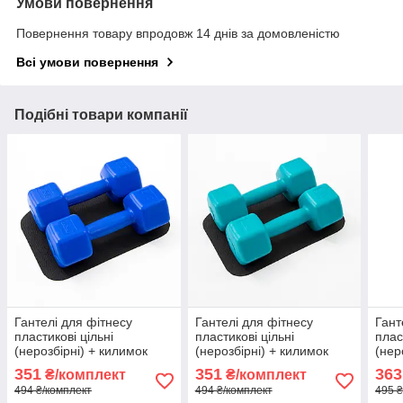
Умови повернення
Повернення товару впродовж 14 днів за домовленістю
Всі умови повернення
Подібні товари компанії
Гантелі для фітнесу
Гантелі для фітнесу
Гант
пластикові цільні
пластикові цільні
плас
(нерозбірні) + килимок
(нерозбірні) + килимок
(нер
OSPORT Lite 2шт по 2 кг
OSPORT Lite 2шт по 2 кг
OSPO
351
351
363
₴/комплект
₴/комплект
(OF-0215) Синій
(OF-0215) Бірюзовий
(OF-
494 ₴/комплект
494 ₴/комплект
495 ₴