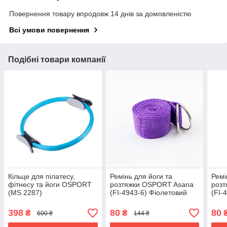
Повернення товару впродовж 14 днів за домовленістю
Всі умови повернення
Подібні товари компанії
Кільце для пілатесу,
Ремінь для йоги та
Ремі
фітнесу та йоги OSPORT
розтяжки OSPORT Asana
роз
(MS 2287)
(FI-4943-6) Фіолетовий
(FI-
398
80
80
₴
₴
600 ₴
144 ₴