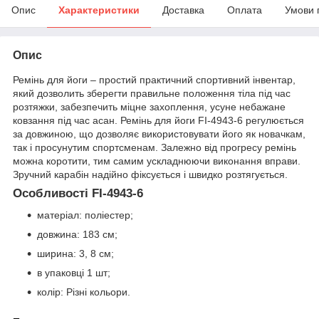
Опис
Характеристики
Доставка
Оплата
Умови 
Опис
Ремінь для йоги – простий практичний спортивний інвентар,
який дозволить зберегти правильне положення тіла під час
розтяжки, забезпечить міцне захоплення, усуне небажане
ковзання під час асан. Ремінь для йоги FI-4943-6 регулюється
за довжиною, що дозволяє використовувати його як новачкам,
так і просунутим спортсменам. Залежно від прогресу ремінь
можна коротити, тим самим ускладнюючи виконання вправи.
Зручний карабін надійно фіксується і швидко розтягується.
Особливості FI-4943-6
матеріал: поліестер;
довжина: 183 см;
ширина: 3, 8 см;
в упаковці 1 шт;
колір: Різні кольори.