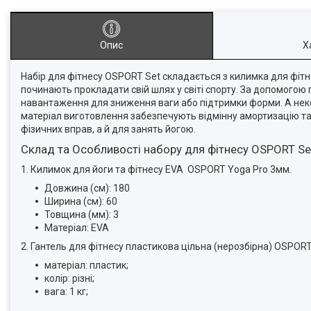
Опис
Х
Набір для фітнесу OSPORT Set складається з килимка для фітне
починають прокладати свій шлях у світі спорту. За допомогою 
навантаження для зниження ваги або підтримки форми. А неко
матеріал виготовлення забезпечують відмінну амортизацію та 
фізичних вправ, а й для занять йогою.
Склад та Особливості набору для фітнесу OSPORT Se
1. Килимок для йоги та фітнесу EVA OSPORT Yoga Pro 3мм.
Довжина (см): 180
Ширина (см): 60
Товщина (мм): 3
Матеріал: EVA
2. Гантель для фітнесу пластикова цільна (нерозбірна) OSPORT L
матеріал: пластик;
колір: різні;
вага: 1 кг;