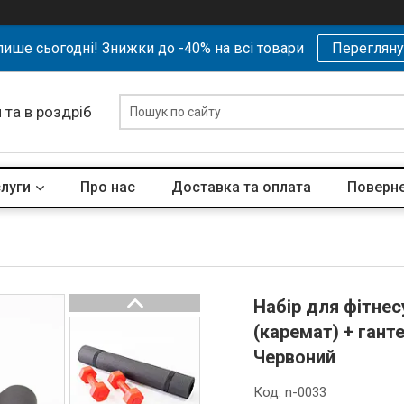
ише сьогодні! Знижки до -40% на всі товари
Перегляну
 та в роздріб
слуги
Про нас
Доставка та оплата
Поверне
Набір для фітнес
(каремат) + ганте
Червоний
Код:
n-0033