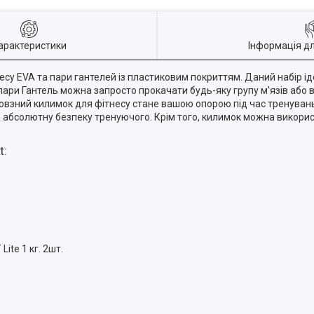
арактеристики
Інформація д
су EVA та пари гантелей із пластиковим покриттям. Даний набір ід
пари Гантель можна запросто прокачати будь-яку групу м'язів або 
взний килимок для фітнесу стане вашою опорою під час тренувань
абсолютну безпеку тренуючого. Крім того, килимок можна використ
t:
ite 1 кг. 2шт.