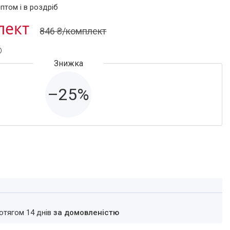
птом і в роздріб
лект
846 ₴/комплект
–25%
ротягом 14 днів
за домовленістю