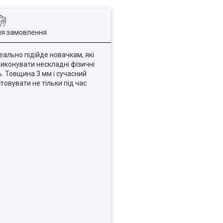
ля замовлення
еально підійде новачкам, які
виконувати нескладні фізичні
. Товщина 3 мм і сучасний
овувати не тільки під час