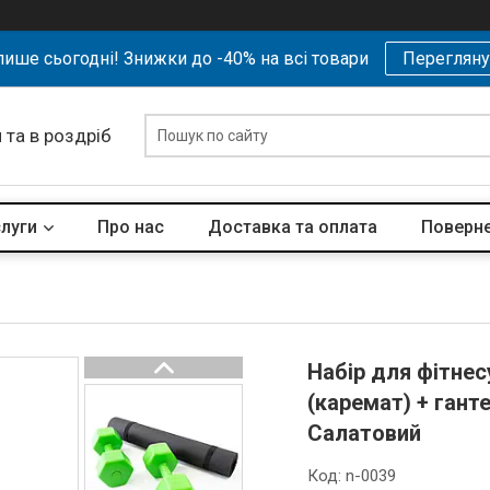
ише сьогодні! Знижки до -40% на всі товари
Перегляну
 та в роздріб
слуги
Про нас
Доставка та оплата
Поверне
Набір для фітнес
(каремат) + ганте
Салатовий
Код:
n-0039