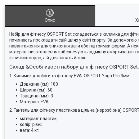
Опис
Х
Набір для фітнесу OSPORT Set складається з килимка для фітне
починають прокладати свій шлях у світі спорту. За допомогою 
навантаження для зниження ваги або підтримки форми. А неко
матеріал виготовлення забезпечують відмінну амортизацію та 
фізичних вправ, а й для занять йогою.
Склад &Особливості набору для фітнесу OSPORT Set:
1. Килимок для йоги та фітнесу EVA OSPORT Yoga Pro 3мм.
Довжина (см): 180
Ширина (см): 60
Товщина (мм): 3
Матеріал: EVA
2. Гантель для фітнесу пластикова цільна (нерозбірна) OSPORT L
матеріал: пластик;
колір: різні;
вага: 4 кг;