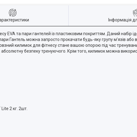
арактеристики
Інформація д
су EVA та пари гантелей із пластиковим покриттям. Даний набір ід
пари Гантель можна запросто прокачати будь-яку групу м'язів або 
взний килимок для фітнесу стане вашою опорою під час тренувань
абсолютну безпеку тренуючого. Крім того, килимок можна використ
ite 2 кг. 2шт.