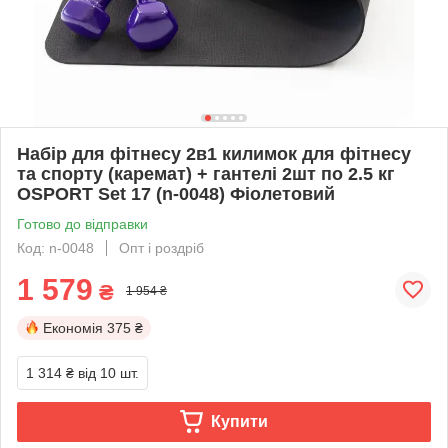
Набір для фітнесу 2в1 килимок для фітнесу
та спорту (каремат) + гантелі 2шт по 2.5 кг
OSPORT Set 17 (n-0048) Фіолетовий
Готово до відправки
Код: n-0048
Опт і роздріб
1 579
₴
1 954 ₴
Економія
375 ₴
1 314 ₴
від 10 шт.
Купити