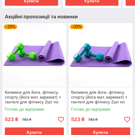
Купити
Купити
Акційні пропозиції та новинки
–33%
–33%
Килимок для йоги, фітнесу,
Килимок для йоги, фітнесу,
спорту (йога мат, каремат) +
спорту (йога мат, каремат) +
гантелі для фітнесу 2шт по
гантелі для фітнесу 2шт по
2кг OSPORT Set 82 (n-0112)
2кг OSPORT Set 82 (n-0112)
Готово до відправки
Готово до відправки
Фіолетово-салатовий
Фіолетово-бірюзовий
523
523
₴
₴
781 ₴
781 ₴
Купити
Купити