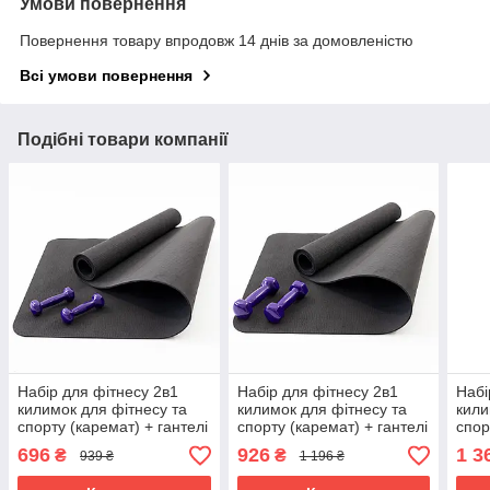
Умови повернення
Повернення товару впродовж 14 днів за домовленістю
Всі умови повернення
Подібні товари компанії
Набір для фітнесу 2в1
Набір для фітнесу 2в1
Набі
килимок для фітнесу та
килимок для фітнесу та
кили
спорту (каремат) + гантелі
спорту (каремат) + гантелі
спор
2шт по 0.5 кг OSPORT Set
2шт по 1 кг OSPORT Set
2шт 
696
926
1 3
₴
₴
939 ₴
1 196 ₴
13 (n-0044) Фіолетовий
14 (n-0045) Фіолетовий
16 (