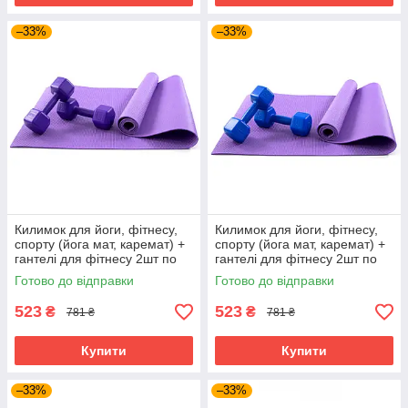
–33%
–33%
Килимок для йоги, фітнесу,
Килимок для йоги, фітнесу,
спорту (йога мат, каремат) +
спорту (йога мат, каремат) +
гантелі для фітнесу 2шт по
гантелі для фітнесу 2шт по
2кг OSPORT Set 82 (n-0112)
2кг OSPORT Set 82 (n-0112)
Готово до відправки
Готово до відправки
Фіолетово-фіолетовий
Фіолетово-синій
523
523
₴
₴
781 ₴
781 ₴
Купити
Купити
–33%
–33%