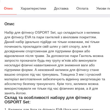
Опис
Характеристики
Доставка
Оплата
Умови п
Опис
Набір для фітнесу OSPORT Set, що складається з килимка
для фітнесу EVA та пари гантелей з вініловим покриттям.
Даний набір ідеально підійде не тільки новачкам, які тільки
починають прокладати свій шлях у світі спорту, але й
досвідченим спортсменам для підтримки форми або
відновлення після травм. За допомогою пари Гантель можна
запросто прокачати будь-яку групу м'язів або виконувати
нескладні фізичні навантаження для зниження ваги або
підтримки форми. А нековзний килимок для фітнесу стане
вашою опорою під час тренувань. Товщина 3 мм і сучасний
матеріал виготовлення забезпечують відмінну амортизацію та
абсолютну безпеку тренуючого. Крім того, килимок можна
використовувати не тільки під час фізичних вправ, а й для
занять йогою.
Склад та особливості набору для фітнесу
OSPORT Set:
1. Килимок для йоги та фітнесу EVA (йога мат, каремат