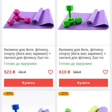
Килимок для йоги, фітнесу,
Килимок для йоги, фітнесу,
спорту (йога мат, каремат) +
спорту (йога мат, каремат) +
гантелі для фітнесу 2шт по
гантелі для фітнесу 2шт по
2кг OSPORT Set 82 (n-0112)
3кг OSPORT Set 83 (n-0113)
Готово до відправки
Готово до відправки
Фіолетово-рожевий
Фіолетово-салатовий
523
610
₴
₴
781 ₴
908 ₴
Купити
Купити
–33%
–31%