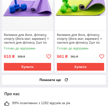
Килимок для йоги, фітнесу,
Килимок для йоги, фітнесу,
спорту (йога мат, каремат) +
спорту (йога мат, каремат) +
гантелі для фітнесу 2шт по
гантелі для фітнесу 2шт по
3кг OSPORT Set 83 (n-0113)
2кг OSPORT Set 77 (n-0107)
Готово до відправки
Готово до відправки
Фіолетово-синій
Салатовий
610
661
₴
₴
908 ₴
961 ₴
Купити
Купити
Показати ще
Про нас
99% позитивних з 1282 відгуків за рік