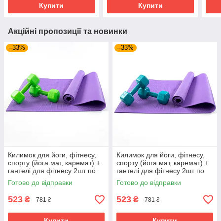
Купити
Купити
Акційні пропозиції та новинки
–33%
–33%
Килимок для йоги, фітнесу,
Килимок для йоги, фітнесу,
спорту (йога мат, каремат) +
спорту (йога мат, каремат) +
гантелі для фітнесу 2шт по
гантелі для фітнесу 2шт по
2кг OSPORT Set 82 (n-0112)
2кг OSPORT Set 82 (n-0112)
Готово до відправки
Готово до відправки
Фіолетово-салатовий
Фіолетово-бірюзовий
523
523
₴
₴
781 ₴
781 ₴
Купити
Купити