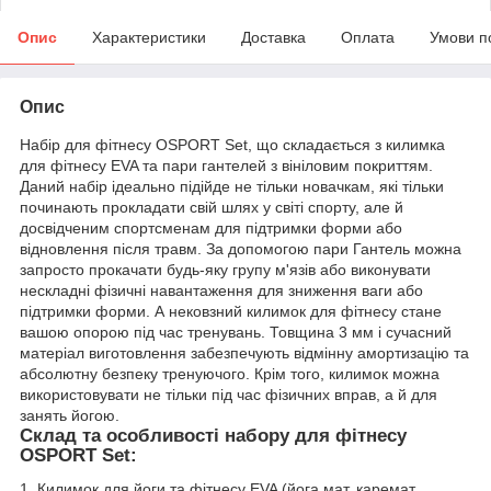
Опис
Характеристики
Доставка
Оплата
Умови п
Опис
Набір для фітнесу OSPORT Set, що складається з килимка
для фітнесу EVA та пари гантелей з вініловим покриттям.
Даний набір ідеально підійде не тільки новачкам, які тільки
починають прокладати свій шлях у світі спорту, але й
досвідченим спортсменам для підтримки форми або
відновлення після травм. За допомогою пари Гантель можна
запросто прокачати будь-яку групу м'язів або виконувати
нескладні фізичні навантаження для зниження ваги або
підтримки форми. А нековзний килимок для фітнесу стане
вашою опорою під час тренувань. Товщина 3 мм і сучасний
матеріал виготовлення забезпечують відмінну амортизацію та
абсолютну безпеку тренуючого. Крім того, килимок можна
використовувати не тільки під час фізичних вправ, а й для
занять йогою.
Склад та особливості набору для фітнесу
OSPORT Set:
1. Килимок для йоги та фітнесу EVA (йога мат, каремат