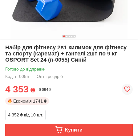
Набір для фітнесу 2в1 килимок для фітнесу
та спорту (каремат) + гантелі 2шт по 9 кг
OSPORT Set 24 (n-0055) Синій
Готово до відправки
Код: n-0055
Опт і роздріб
4 353
₴
6 094 ₴
Економія
1741 ₴
4 352 ₴
від 10 шт.
Купити