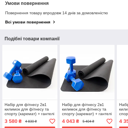
Умови повернення
Повернення товару впродовж 14 днів за домовленістю
Всі умови повернення
Подібні товари компанії
Набір для фітнесу 2в1
Набір для фітнесу 2в1
Набі
килимок для фітнесу та
килимок для фітнесу та
кили
спорту (каремат) + гантелі
спорту (каремат) + гантелі
спор
2шт по 7 кг OSPORT Set
2шт по 8 кг OSPORT Set
2шт 
3 580
4 043
4 3
₴
₴
4 830 ₴
5 404 ₴
22 (n-0053) Синій
23 (n-0054) Синій
24 (