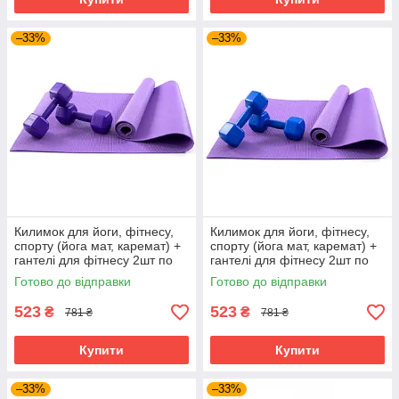
–33%
–33%
Килимок для йоги, фітнесу,
Килимок для йоги, фітнесу,
спорту (йога мат, каремат) +
спорту (йога мат, каремат) +
гантелі для фітнесу 2шт по
гантелі для фітнесу 2шт по
2кг OSPORT Set 82 (n-0112)
2кг OSPORT Set 82 (n-0112)
Готово до відправки
Готово до відправки
Фіолетово-фіолетовий
Фіолетово-синій
523
523
₴
₴
781 ₴
781 ₴
Купити
Купити
–33%
–33%