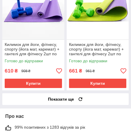
Килимок для йоги, фітнесу,
Килимок для йоги, фітнесу,
спорту (йога мат, каремат) +
спорту (йога мат, каремат) +
гантелі для фітнесу 2шт по
гантелі для фітнесу 2шт по
3кг OSPORT Set 83 (n-0113)
2кг OSPORT Set 77 (n-0107)
Готово до відправки
Готово до відправки
Фіолетово-синій
Салатовий
610
661
₴
₴
908 ₴
961 ₴
Купити
Купити
Показати ще
Про нас
99% позитивних з 1283 відгуків за рік