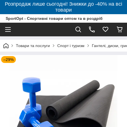
Розпродаж лише сьогодні! Знижки до -40% на всі
товари
SportOpt - Спортивні товари оптом та в роздріб
Товари та послуги
Спорт і туризм
Гантелі, диски, гр
–29%