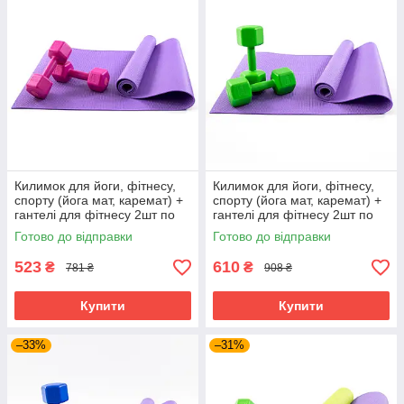
Килимок для йоги, фітнесу,
Килимок для йоги, фітнесу,
спорту (йога мат, каремат) +
спорту (йога мат, каремат) +
гантелі для фітнесу 2шт по
гантелі для фітнесу 2шт по
2кг OSPORT Set 82 (n-0112)
3кг OSPORT Set 83 (n-0113)
Готово до відправки
Готово до відправки
Фіолетово-рожевий
Фіолетово-салатовий
523
610
₴
₴
781 ₴
908 ₴
Купити
Купити
–33%
–31%